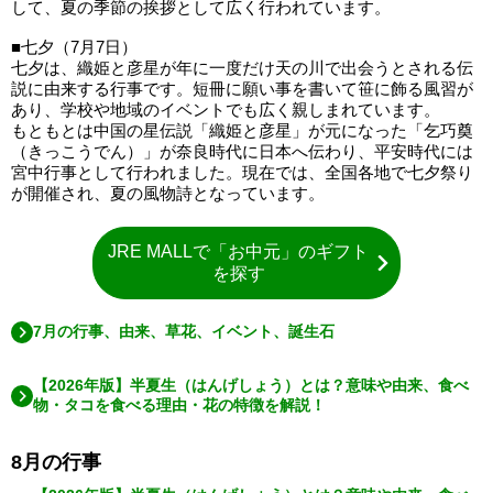
して、夏の季節の挨拶として広く行われています。
■七夕（7月7日）
七夕は、織姫と彦星が年に一度だけ天の川で出会うとされる伝
説に由来する行事です。短冊に願い事を書いて笹に飾る風習が
あり、学校や地域のイベントでも広く親しまれています。
もともとは中国の星伝説「織姫と彦星」が元になった「乞巧奠
（きっこうでん）」が奈良時代に日本へ伝わり、平安時代には
宮中行事として行われました。現在では、全国各地で七夕祭り
が開催され、夏の風物詩となっています。
JRE MALLで「お中元」のギフト
を探す
7月の行事、由来、草花、イベント、誕生石
【2026年版】半夏生（はんげしょう）とは？意味や由来、食べ
物・タコを食べる理由・花の特徴を解説！
8月の行事