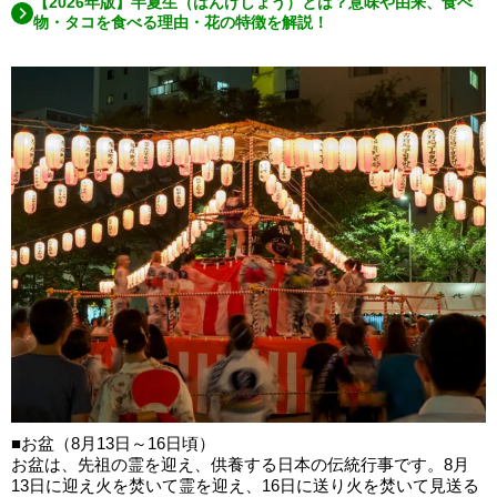
【2026年版】半夏生（はんげしょう）とは？意味や由来、食べ
物・タコを食べる理由・花の特徴を解説！
■お盆（8月13日～16日頃）
お盆は、先祖の霊を迎え、供養する日本の伝統行事です。8月
13日に迎え火を焚いて霊を迎え、16日に送り火を焚いて見送る