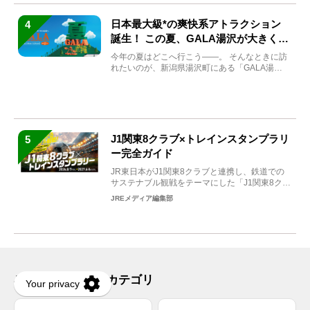
日本最大級*の爽快系アトラクション
4
誕生！ この夏、GALA湯沢が大きく生
まれ変わる
今年の夏はどこへ行こう――。 そんなときに訪
れたいのが、新潟県湯沢町にある「GALA湯
沢」。2026年...
J1関東8クラブ×トレインスタンプラリ
5
ー完全ガイド
JR東日本がJ1関東8クラブと連携し、鉄道での
サステナブル観戦をテーマにした「J1関東8クラ
ブ×トレイン...
JREメディア編集部
JREメディア注目カテゴリ