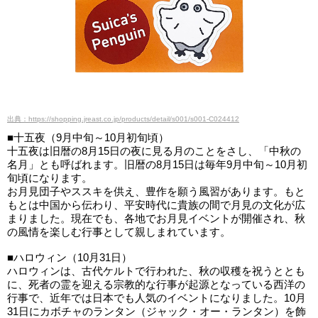
出典：https://shopping.jreast.co.jp/products/detail/s001/s001-C024412
■十五夜（9月中旬～10月初旬頃）
十五夜は旧暦の8月15日の夜に見る月のことをさし、「中秋の
名月」とも呼ばれます。旧暦の8月15日は毎年9月中旬～10月初
旬頃になります。
お月見団子やススキを供え、豊作を願う風習があります。もと
もとは中国から伝わり、平安時代に貴族の間で月見の文化が広
まりました。現在でも、各地でお月見イベントが開催され、秋
の風情を楽しむ行事として親しまれています。
■ハロウィン（10月31日）
ハロウィンは、古代ケルトで行われた、秋の収穫を祝うととも
に、死者の霊を迎える宗教的な行事が起源となっている西洋の
行事で、近年では日本でも人気のイベントになりました。10月
31日にカボチャのランタン（ジャック・オー・ランタン）を飾