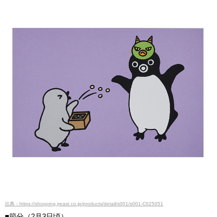
出典：https://shopping.jreast.co.jp/products/detail/s001/s001-C025051
■節分（2月3日頃）