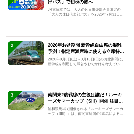
部パス」で初秋の旅へ
JR東日本では、大人の休日倶楽部会員限定の
「大人の休日倶楽部パス」を2026年7月31日
(金)～9月7日...
2026年お盆期間 新幹線自由席の混雑
2
予測！指定席満席時に使える立席特急
券も解説
2026年8月8日(土)～8月16日(日)のお盆期間に、
新幹線を利用して帰省やおでかけを考えている
方もい...
南関東2歳戦線の主役は誰だ！ルーキ
3
ーズサマーカップ（SIII）開催 注目馬
と見どころをチェック
浦和競馬場で開催される「ルーキーズサマーカ
ップ（SIII）」は、南関東所属の2歳馬による注
目の重賞競走（...