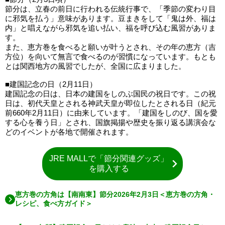
節分は、立春の前日に行われる伝統行事で、「季節の変わり目
に邪気を払う」意味があります。豆まきをして「鬼は外、福は
内」と唱えながら邪気を追い払い、福を呼び込む風習がありま
す。
また、恵方巻を食べると願いが叶うとされ、その年の恵方（吉
方位）を向いて無言で食べるのが習慣になっています。もとも
とは関西地方の風習でしたが、全国に広まりました。
■建国記念の日（2月11日）
建国記念の日は、日本の建国をしのぶ国民の祝日です。この祝
日は、初代天皇とされる神武天皇が即位したとされる日（紀元
前660年2月11日）に由来しています。「建国をしのび、国を愛
する心を養う日」とされ、国旗掲揚や歴史を振り返る講演会な
どのイベントが各地で開催されます。
JRE MALLで「節分関連グッズ」
を購入する
恵方巻の方角は【南南東】節分2026年2月3日＜恵方巻の方角・
レシピ、食べ方ガイド＞