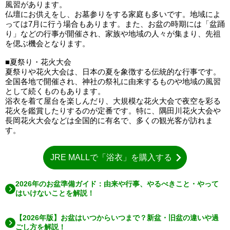
風習があります。
仏壇にお供えをし、お墓参りをする家庭も多いです。地域によ
っては7月に行う場合もあります。また、お盆の時期には「盆踊
り」などの行事が開催され、家族や地域の人々が集まり、先祖
を偲ぶ機会となります。
■夏祭り・花火大会
夏祭りや花火大会は、日本の夏を象徴する伝統的な行事です。
全国各地で開催され、神社の祭礼に由来するものや地域の風習
として続くものもあります。
浴衣を着て屋台を楽しんだり、大規模な花火大会で夜空を彩る
花火を鑑賞したりするのが定番です。特に、隅田川花火大会や
長岡花火大会などは全国的に有名で、多くの観光客が訪れま
す。
JRE MALLで「浴衣」を購入する
2026年のお盆準備ガイド：由来や行事、やるべきこと・やって
はいけないことを解説！
【2026年版】お盆はいつからいつまで？新盆・旧盆の違いや過
ごし方を解説！