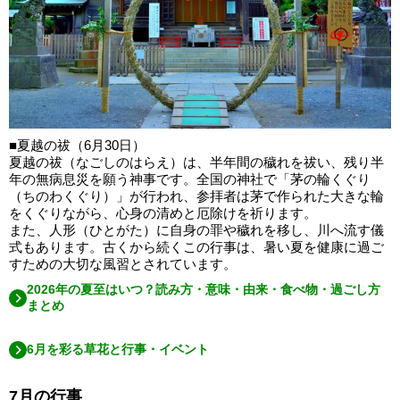
■夏越の祓（6月30日）
夏越の祓（なごしのはらえ）は、半年間の穢れを祓い、残り半
年の無病息災を願う神事です。全国の神社で「茅の輪くぐり
（ちのわくぐり）」が行われ、参拝者は茅で作られた大きな輪
をくぐりながら、心身の清めと厄除けを祈ります。
また、人形（ひとがた）に自身の罪や穢れを移し、川へ流す儀
式もあります。古くから続くこの行事は、暑い夏を健康に過ご
すための大切な風習とされています。
2026年の夏至はいつ？読み方・意味・由来・食べ物・過ごし方
まとめ
6月を彩る草花と行事・イベント
7月の行事