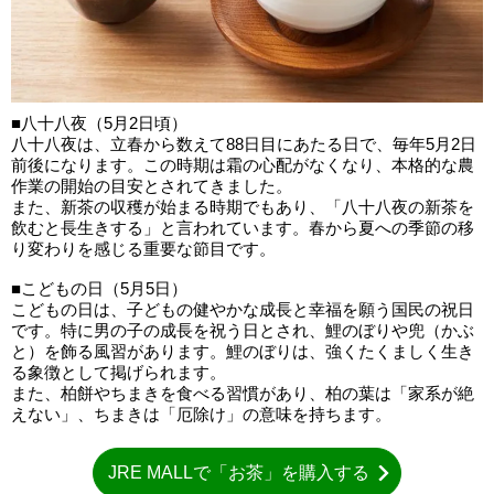
■八十八夜（5月2日頃）
八十八夜は、立春から数えて88日目にあたる日で、毎年5月2日
前後になります。この時期は霜の心配がなくなり、本格的な農
作業の開始の目安とされてきました。
また、新茶の収穫が始まる時期でもあり、「八十八夜の新茶を
飲むと長生きする」と言われています。春から夏への季節の移
り変わりを感じる重要な節目です。
■こどもの日（5月5日）
こどもの日は、子どもの健やかな成長と幸福を願う国民の祝日
です。特に男の子の成長を祝う日とされ、鯉のぼりや兜（かぶ
と）を飾る風習があります。鯉のぼりは、強くたくましく生き
る象徴として掲げられます。
また、柏餅やちまきを食べる習慣があり、柏の葉は「家系が絶
えない」、ちまきは「厄除け」の意味を持ちます。
JRE MALLで「お茶」を購入する