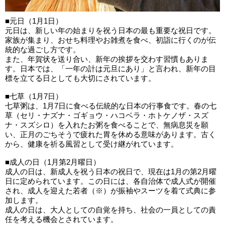
■元日（1月1日）
元日は、新しい年の始まりを祝う日本の最も重要な祝日です。
家族が集まり、おせち料理やお雑煮を食べ、初詣に行くのが伝
統的な過ごし方です。
また、年賀状を送り合い、新年の挨拶を交わす習慣もありま
す。日本では、「一年の計は元旦にあり」と言われ、新年の目
標を立てる日としても大切にされています。
■七草（1月7日）
七草粥は、1月7日に食べる伝統的な日本の行事食です。春の七
草（セリ・ナズナ・ゴギョウ・ハコベラ・ホトケノザ・スズ
ナ・スズシロ）を入れたお粥を食べることで、無病息災を願
い、正月のごちそうで疲れた胃を休める意味があります。古く
から、健康を祈る風習として受け継がれています。
■成人の日（1月第2月曜日）
成人の日は、新成人を祝う日本の祝日で、現在は1月の第2月曜
日に定められています。この日には、各自治体で成人式が開催
され、成人を迎えた若者（※）が振袖やスーツを着て式典に参
加します。
成人の日は、大人としての自覚を持ち、社会の一員としての責
任を考える機会とされています。