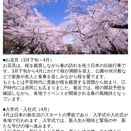
■お花見（3月下旬～4月）
お花見は、桜を鑑賞しながら春の訪れを祝う日本の伝統行事で
す。3月下旬から4月にかけて桜が満開を迎え、公園や河川敷な
どで家族や友人と食事を楽しみながら桜を愛でます。
もともとは平安時代に貴族が桜を鑑賞する習慣から始まり、江
戸時代には庶民にも広まりました。最近では、桜の開花予想を
確認しながら、各地でイベントが開催される春の風物詩となっ
ています。
■入学式・入社式（4月）
4月は日本の新生活のスタートの季節であり、入学式や入社式が
各地で行われます。入学式では、新入生が期待と緊張の中、新
たな学びの場へ進みます。