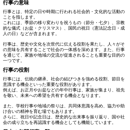
行事の意味
行事とは、特定の日や時期に行われる社会的・文化的な活動の
ことを指します。
これには、季節の移り変わりを祝うもの（節分・七夕）、宗教
的な儀式（お盆・クリスマス）、国民の祝日（憲法記念日・成
人の日）などが含まれます。
行事は、歴史や文化を次世代に伝える役割を果たし、人々がそ
の意味を共有することで社会の一体感を深めます。また、行事
を通じて、家族や地域の交流が促進されることも重要な目的の
一つです。
行事の役割
行事には、伝統の継承、社会の結びつきを強める役割、節目を
意識する機会といった重要な役割があります。
例えば、お正月やお盆などの年中行事は、家族が集まり、祖先
を敬い、未来への希望を共有する機会となります。
また、学校行事や地域の祭りは、共同体意識を高め、協力や助
け合いの精神を育む場でもあります。
さらに、祝日や記念日は、歴史的な出来事を振り返り、国や社
会の成り立ちを再認識する機会としても機能しています。