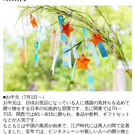
■お中元（7月1日～）
お中元は、日頃お世話になっている人に感謝の気持ちを込めて
贈り物をする日本の伝統的な習慣です。主に関東では7/1～
7/15、関西では8/1～8/15に贈られ、食品や飲料、ギフトセット
などが人気です。
もともとは中国の風習が由来で、江戸時代には商人の間で定着
しました。近年では、ビジネスシーンや親しい人への贈り物と