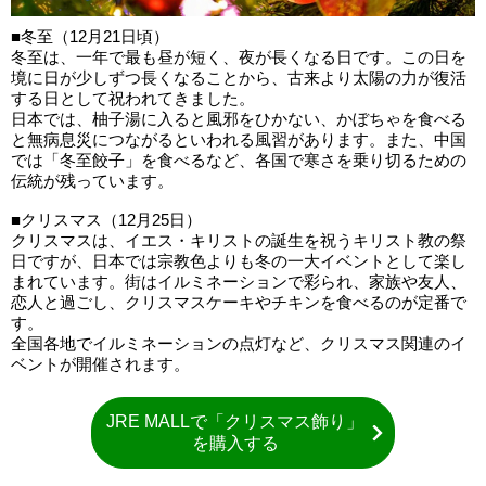
■冬至（12月21日頃）
冬至は、一年で最も昼が短く、夜が長くなる日です。この日を
境に日が少しずつ長くなることから、古来より太陽の力が復活
する日として祝われてきました。
日本では、柚子湯に入ると風邪をひかない、かぼちゃを食べる
と無病息災につながるといわれる風習があります。また、中国
では「冬至餃子」を食べるなど、各国で寒さを乗り切るための
伝統が残っています。
■クリスマス（12月25日）
クリスマスは、イエス・キリストの誕生を祝うキリスト教の祭
日ですが、日本では宗教色よりも冬の一大イベントとして楽し
まれています。街はイルミネーションで彩られ、家族や友人、
恋人と過ごし、クリスマスケーキやチキンを食べるのが定番で
す。
全国各地でイルミネーションの点灯など、クリスマス関連のイ
ベントが開催されます。
JRE MALLで「クリスマス飾り」
を購入する