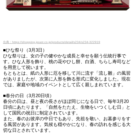
出典：https://shopping.jreast.co.jp/products/detail/s234/s234-322919
■ひな祭り（3月3日）
ひな祭りは、女の子の健やかな成長と幸せを願う伝統行事で
す。ひな人形を飾り、桃の花やひし餅、白酒、ちらし寿司など
を用意して祝います。
もともとは、紙の人形に厄を移して川に流す「流し雛」の風習
がありましたが、次第に人形を飾る形式に変化しました。現在
では、家庭や地域のイベントとして広く親しまれています。
■春分の日（3月20日頃）
春分の日は、昼と夜の長さがほぼ同じになる日で、毎年3月20
日頃にあたります。「自然をたたえ、生物をいつくしむ日」と
して国民の祝日に制定されています。
また、春のお彼岸の中日でもあり、先祖を敬い、お墓参りをす
る風習があります。気候も穏やかになり、春の訪れを感じる大
切な日とされています。