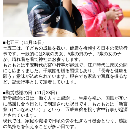
■七五三（11月15日）
七五三は、子どもの成長を祝い、健康を祈願する日本の伝統行
事です。一般的には3歳の男女、5歳の男の子、7歳の女の子
が、晴れ着を着て神社にお参りします。
もともとは平安時代の宮中行事が起源で、江戸時代に庶民の間
にも広まりました。千歳飴を贈る習慣もあり、「長寿と健康を
願う」意味が込められています。現在でも家族で写真を撮るな
ど、記念行事として定着しています。
■勤労感謝の日（11月23日）
勤労感謝の日は、働く人々に感謝し、生産を祝い、国民が互い
に感謝し合う日として制定された祝日です。もともとは「新嘗
祭（にいなめさい）」という、五穀豊穣を祝う宮中行事が起源
とされています。
現代では、家庭や職場で日頃の労をねぎらう機会となり、感謝
の気持ちを伝えることが多い日です。