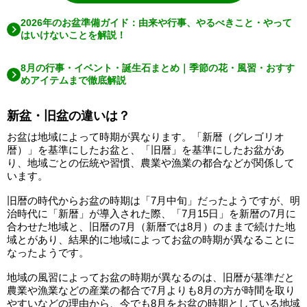
2026年のお盆準備ガイド：由来や行事、やるべきこと・やって
はいけないことを解説！
8月の行事・イベント・誕生石まとめ｜季節の花・風習・おすす
めアイテムまで徹底解説
新盆・旧盆の違いは？
お盆は地域によって時期が異なります。「新暦（グレゴリオ
暦）」を基準にしたお盆と、「旧暦」を基準にしたお盆があ
り、地域ごとの伝統や習慣、農業や漁業の都合などが関係して
います。
旧暦の時代からお盆の時期は「7月中旬」だったようですが、明
治時代に「新暦」が導入された際、「7月15日」を新暦の7月に
合わせた地域と、旧暦の7月（新暦では8月）のままで続けた地
域とがあり、結果的に地域によってお盆の時期が異なることに
なったようです。
地域の風習によってお盆の時期が異なるのは、旧暦が基準だと
農業や漁業などの産業の都合で7月よりも8月の方が時間を取り
やすいなどの理由から、今でも8月をお盆の時期としている地域