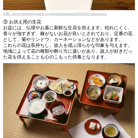
出典：https://shopping.jreast.co.jp/products/detail/s050/s050-osonaem-a
③ お供え用の生花
お盆には、仏壇やお墓に新鮮な生花を供えます。枯れにくく、
香りが強すぎず、棘がないお花が良いとされており、定番の花
として、菊やリンドウ、カーネーションなどがあります。
これらの花は長持ちし、故人を偲ぶ清らかな印象を与えます。
地域によって花の種類や飾り方に違いがあり、故人が好きだっ
た花を供えることも心のこもった供養となります。