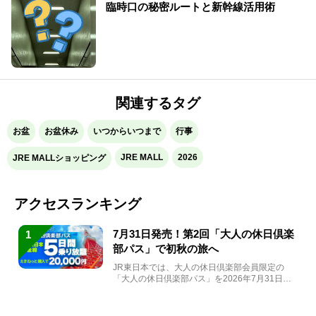
臨時口の秘密ルートと新幹線活用術
関連するタグ
お盆
お盆休み
いつからいつまで
行事
JRE MALL
2026
JRE MALLショッピング
アクセスランキング
7月31日発売！第2回「大人の休日倶楽
1
部パス」で初秋の旅へ
JR東日本では、大人の休日倶楽部会員限定の
「大人の休日倶楽部パス」を2026年7月31日
(金)～9月7日...