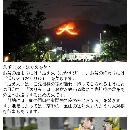
① 迎え火・送り火を焚く
お盆の始まりには「迎え火（むかえび）」、お盆の終わりには
「送り火（おくりび）」を焚きます。
「迎え火」は、ご先祖様の霊が迷わず帰ってこられるようにと
の目印で、「送り火」は、お盆が終わる際にご先祖様の霊をあ
の世へお送りするための火です。
一般的には、家の門口や玄関先で麻の茎（おがら）を焚きま
す。地域によっては、京都の「五山の送り火」のような大規模
な行事もあります。