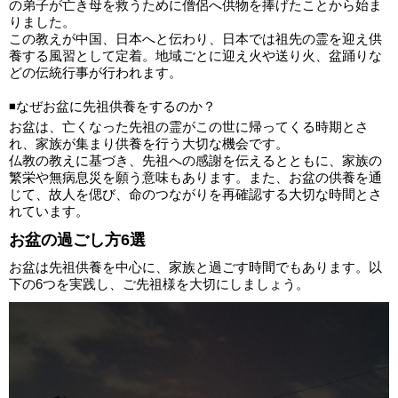
の弟子が亡き母を救うために僧侶へ供物を捧げたことから始ま
りました。
この教えが中国、日本へと伝わり、日本では祖先の霊を迎え供
養する風習として定着。地域ごとに迎え火や送り火、盆踊りな
どの伝統行事が行われます。
◾️なぜお盆に先祖供養をするのか？
お盆は、亡くなった先祖の霊がこの世に帰ってくる時期とさ
れ、家族が集まり供養を行う大切な機会です。
仏教の教えに基づき、先祖への感謝を伝えるとともに、家族の
繁栄や無病息災を願う意味もあります。また、お盆の供養を通
じて、故人を偲び、命のつながりを再確認する大切な時間とさ
れています。
お盆の過ごし方6選
お盆は先祖供養を中心に、家族と過ごす時間でもあります。以
下の6つを実践し、ご先祖様を大切にしましょう。