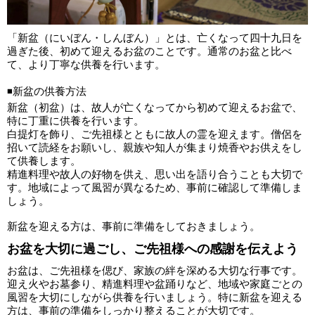
「新盆（にいぼん・しんぼん）」とは、亡くなって四十九日を
過ぎた後、初めて迎えるお盆のことです。通常のお盆と比べ
て、より丁寧な供養を行います。
◾️新盆の供養方法
新盆（初盆）は、故人が亡くなってから初めて迎えるお盆で、
特に丁重に供養を行います。
白提灯を飾り、ご先祖様とともに故人の霊を迎えます。僧侶を
招いて読経をお願いし、親族や知人が集まり焼香やお供えをし
て供養します。
精進料理や故人の好物を供え、思い出を語り合うことも大切で
す。地域によって風習が異なるため、事前に確認して準備しま
しょう。
新盆を迎える方は、事前に準備をしておきましょう。
お盆を大切に過ごし、ご先祖様への感謝を伝えよう
お盆は、ご先祖様を偲び、家族の絆を深める大切な行事です。
迎え火やお墓参り、精進料理や盆踊りなど、地域や家庭ごとの
風習を大切にしながら供養を行いましょう。特に新盆を迎える
方は、事前の準備をしっかり整えることが大切です。