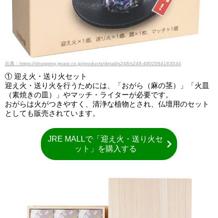
出典：https://shopping.jreast.co.jp/products/detail/s248/s248-4902064163034
① 迎え火・送り火セット
迎え火・送り火を行うためには、「おがら（麻の茎）」「火皿
（素焼きの皿）」やマッチ・ライターが必要です。
おがらは火がつきやすく、清浄な植物とされ、仏壇用のセット
としても販売されています。
JRE MALLで「迎え火・送り火セ
ット」を購入する