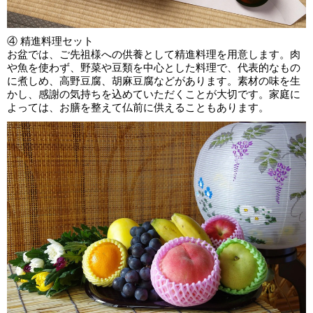
④ 精進料理セット
お盆では、ご先祖様への供養として精進料理を用意します。肉
や魚を使わず、野菜や豆類を中心とした料理で、代表的なもの
に煮しめ、高野豆腐、胡麻豆腐などがあります。素材の味を生
かし、感謝の気持ちを込めていただくことが大切です。家庭に
よっては、お膳を整えて仏前に供えることもあります。