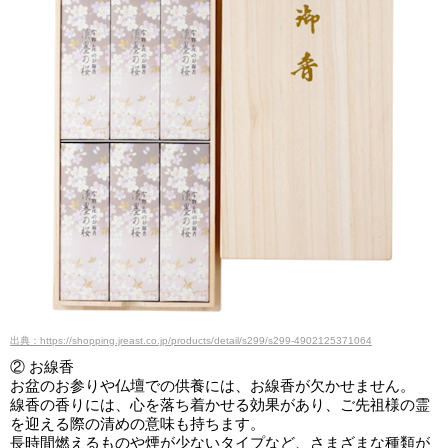
出典：https://shopping.jreast.co.jp/products/detail/s299/s299-4902125371064
② お線香
お盆のお参りや仏壇での供養には、お線香が欠かせません。
線香の香りには、心を落ち着かせる効果があり、ご先祖様の霊
を迎える際の清めの意味も持ちます。
長時間燃えるものや煙が少ないタイプなど、さまざまな種類が