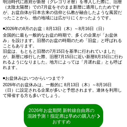
明治時代に政府が新暦（グレゴリオ暦）を導入した際に、旧暦
（太陰太陽暦）での7月盆をそのまま新暦に適用したためです
が、お盆自体が日本古来の信仰と仏教が融合したような風習だ
ったことから、他の地域には広がりにくかったようです。
◾️2026年の8月のお盆：8月13日（木）～8月16日（日）
全国的に最も一般的なお盆の時期で、多くの企業が「お盆休
み」を設けます。旧暦のお盆の時期のため「旧盆」と呼ばれる
こともあります。
旧盆は、もともと旧暦の7月15日を基準に行われていました
が、新暦に移行した際、旧暦7月15日に近い新暦8月15日に行わ
れるようになりました。地方によっては「月遅れ盆」とも呼ば
れます。
◾️お盆休みはいつからいつまで？
2026年のお盆休みは、一般的に 8月13日（木）～8月16日
（日）に設定される企業が多いと予想されます。連休を利用し
て帰省する方も多いでしょう。
2026年お盆期間 新幹線自由席の
混雑予測！指定席は早めの購入が
おすすめ