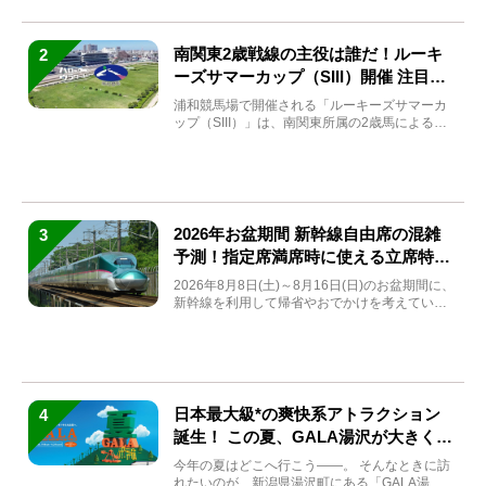
南関東2歳戦線の主役は誰だ！ルーキ
2
ーズサマーカップ（SIII）開催 注目馬
と見どころをチェック
浦和競馬場で開催される「ルーキーズサマーカ
ップ（SIII）」は、南関東所属の2歳馬による注
目の重賞競走（...
2026年お盆期間 新幹線自由席の混雑
3
予測！指定席満席時に使える立席特急
券も解説
2026年8月8日(土)～8月16日(日)のお盆期間に、
新幹線を利用して帰省やおでかけを考えている
方もい...
日本最大級*の爽快系アトラクション
4
誕生！ この夏、GALA湯沢が大きく生
まれ変わる
今年の夏はどこへ行こう――。 そんなときに訪
れたいのが、新潟県湯沢町にある「GALA湯