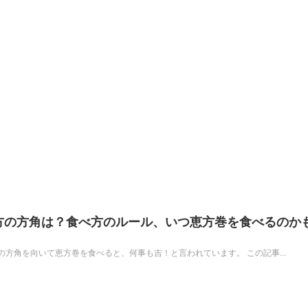
恵方の方角は？食べ方のルール、いつ恵方巻を食べるのか
方角を向いて恵方巻を食べると、何事も吉！と言われています。 この記事...