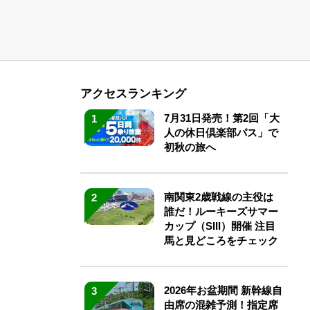
アクセスランキング
7月31日発売！第2回「大
1
人の休日倶楽部パス」で
初秋の旅へ
南関東2歳戦線の主役は
2
誰だ！ルーキーズサマー
カップ（SIII）開催 注目
馬と見どころをチェック
2026年お盆期間 新幹線自
3
由席の混雑予測！指定席