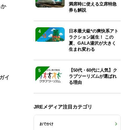
満席時に使える立席特急
るか
券も解説
日本最大級*の爽快系アト
4
ラクション誕生！ この
夏、GALA湯沢が大きく
生まれ変わる
【50代・60代に人気】ク
5
ラブツーリズムが選ばれ
ガイ
る理由
JREメディア注目カテゴリ
おでかけ