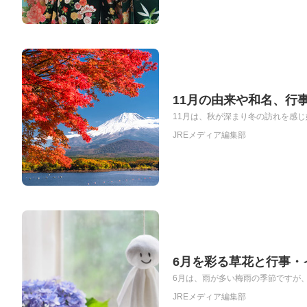
11月の由来や和名、行
11月は、秋が深まり冬の訪れを感じ
JREメディア編集部
6月を彩る草花と行事・
6月は、雨が多い梅雨の季節ですが、
JREメディア編集部