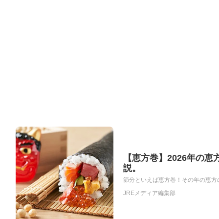
【恵方巻】2026年の
説。
節分といえば恵方巻！その年の恵方の
JREメディア編集部