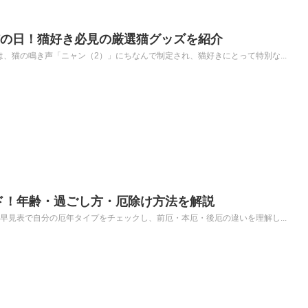
は猫の日！猫好き必見の厳選猫グッズを紹介
は、猫の鳴き声「ニャン（2）」にちなんで制定され、猫好きにとって特別な...
イド！年齢・過ごし方・厄除け方法を解説
齢早見表で自分の厄年タイプをチェックし、前厄・本厄・後厄の違いを理解し...