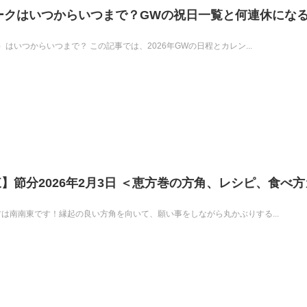
ィークはいつからいつまで？GWの祝日一覧と何連休にな
）はいつからいつまで？ この記事では、2026年GWの日程とカレン...
】節分2026年2月3日 ＜恵方巻の方角、レシピ、食べ方
恵方は南南東です！縁起の良い方角を向いて、願い事をしながら丸かぶりする...