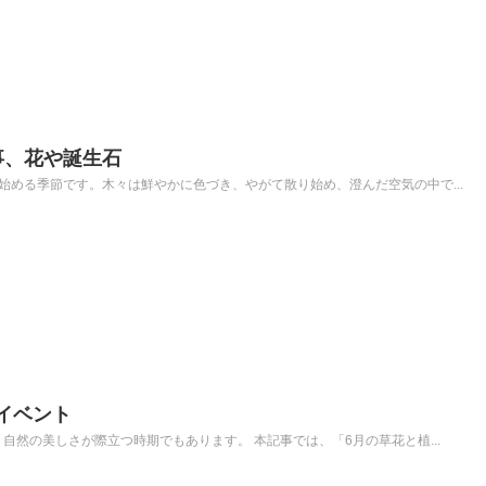
事、花や誕生石
始める季節です。木々は鮮やかに色づき、やがて散り始め、澄んだ空気の中で...
イベント
自然の美しさが際立つ時期でもあります。 本記事では、「6月の草花と植...