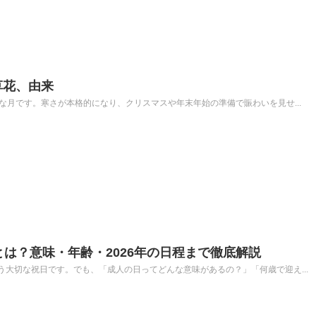
草花、由来
な月です。寒さが本格的になり、クリスマスや年末年始の準備で賑わいを見せ...
とは？意味・年齢・2026年の日程まで徹底解説
大切な祝日です。でも、「成人の日ってどんな意味があるの？」「何歳で迎え...