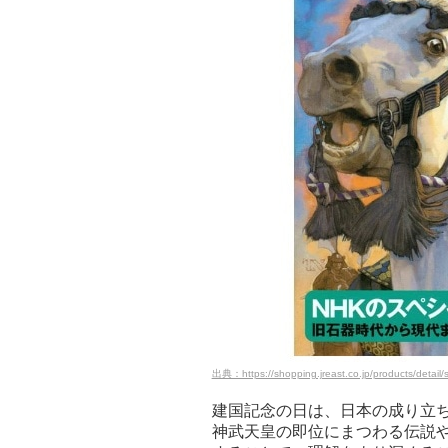
出典：https://shopping.jreast.co.jp/products/detai
建国記念の日は、日本の成り立
神武天皇の即位にまつわる伝説