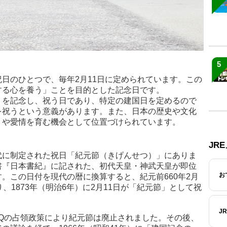
5
日のひとつで、毎年2月11日に定められています。この
する心を養う」ことを目的とした記念日です。
」を記念し、祝う日であり、特定の建国日を定めるので
を祝うという意義があります。また、日本の歴史や文化
りや愛情を育む機会として位置づけられています。
JR
代に制定された祝日「紀元節（きげんせつ）」にありま
書『日本書紀』に記された、初代天皇・神武天皇が即位
お
。この日付を現代の暦に換算すると、紀元前660年2月
、1873年（明治6年）に2月11日が「紀元節」として祝
J
Qの占領政策により紀元節は廃止されました。その後、