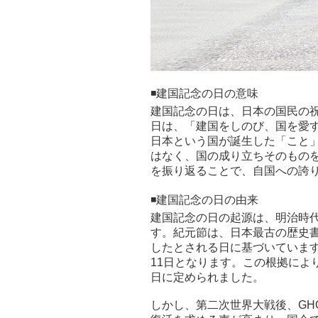
◾️建国記念の日の意味
建国記念の日は、日本の国民の祝
日は、「建国をしのび、国を愛
日本という国が誕生した「こと
はなく、国の成り立ちそのもの
を振り返ることで、自国への誇
◾️建国記念の日の由来
建国記念の日の起源は、明治時
す。紀元節は、日本最古の歴史
したとされる日に基づいています
11日となります。この根拠により
日に定められました。
しかし、第二次世界大戦後、GH