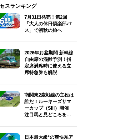
セスランキング
7月31日発売！第2回
「大人の休日倶楽部パ
ス」で初秋の旅へ
2026年お盆期間 新幹線
自由席の混雑予測！指
定席満席時に使える立
席特急券も解説
南関東2歳戦線の主役は
誰だ！ルーキーズサマ
ーカップ（SIII）開催
注目馬と見どころをチ
ェック
日本最大級*の爽快系ア