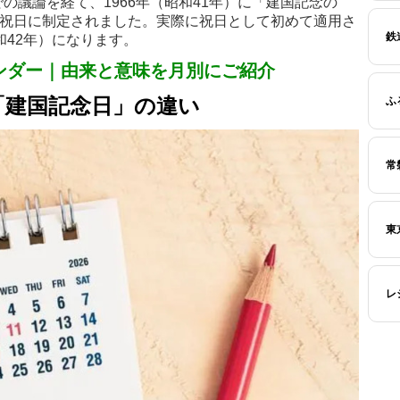
の議論を経て、1966年（昭和41年）に「建国記念の
の祝日に制定されました。実際に祝日として初めて適用さ
鉄
和42年）になります。
レンダー｜由来と意味を月別にご紹介
「建国記念日」の違い
ふ
常
東
レ