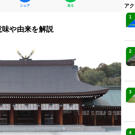
アク
シェア
送る
1
意味や由来を解説
2
3
4