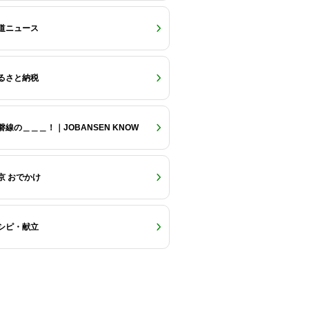
道ニュース
るさと納税
磐線の＿＿＿！｜JOBANSEN KNOW
京 おでかけ
シピ・献立