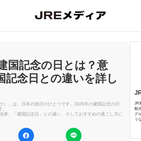
】建国記念の日とは？意
国記念日との違いを詳し
J
J
ひ）」は、日本の祝日のひとつです。2026年の建国記念の日
す。
観
由来、「建国記念日」との違い、そしておすすめの過ごし方に
グ
う