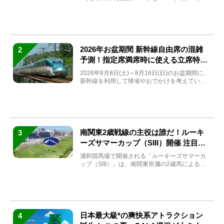
(金)～9月7日...
2026年お盆期間 新幹線自由席の混雑
2
予測！指定席満席時に使える立席特急
券も解説
2026年8月8日(土)～8月16日(日)のお盆期間に、
新幹線を利用して帰省やおでかけを考えている
方もい...
南関東2歳戦線の主役は誰だ！ルーキ
3
ーズサマーカップ（SIII）開催 注目馬
と見どころをチェック
浦和競馬場で開催される「ルーキーズサマーカ
ップ（SIII）」は、南関東所属の2歳馬による注
目の重賞競走（...
日本最大級*の爽快系アトラクション
4