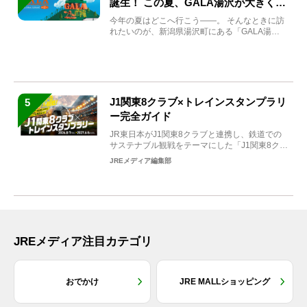
誕生！ この夏、GALA湯沢が大きく生
まれ変わる
今年の夏はどこへ行こう――。 そんなときに訪
れたいのが、新潟県湯沢町にある「GALA湯
沢」。2026年...
J1関東8クラブ×トレインスタンプラリ
5
ー完全ガイド
JR東日本がJ1関東8クラブと連携し、鉄道での
サステナブル観戦をテーマにした「J1関東8クラ
ブ×トレイン...
JREメディア編集部
JREメディア注目カテゴリ
おでかけ
JRE MALLショッピング