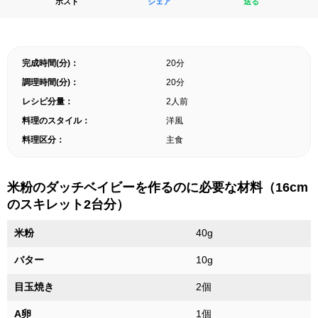
ポスト
シェア
送る
完成時間(分)：
20分
調理時間(分)：
20分
レシピ分量：
2人前
料理のスタイル：
洋風
料理区分：
主食
米粉のダッチベイビーを作るのに必要な材料（16cm
のスキレット2台分）
米粉
40g
バター
10g
目玉焼き
2個
A卵
1個