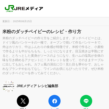
更新日： 2025年08月15日
米粉のダッチベイビーのレシピ・作り方
米粉のダッチベイビーの作り方をご紹介します。ダッチベイビーとは、
ドイツ風のパンケーキの一種で、オーブンで焼いて作るパンケーキで、
外はカリカリ、中はふんわりの食感が特徴です。米粉で作ると、小麦粉
で作るよりも中がもちもち、しっとりになります。目玉焼きは半熟にす
ると、とろっとした黄身がソースのようになり、生ハムの塩気が全体の
味を引き締めるアクセントに！スキレットを使って、そのままテーブル
に出してもおしゃれ。カフェ風の演出に◎！見た目も華やかで、おしゃ
れなブランチやおもてなし、ワインのお供にもぴったりです。ぜひ米粉
のダッチベイビーを作ってみてください。
JREメディア レシピ編集部