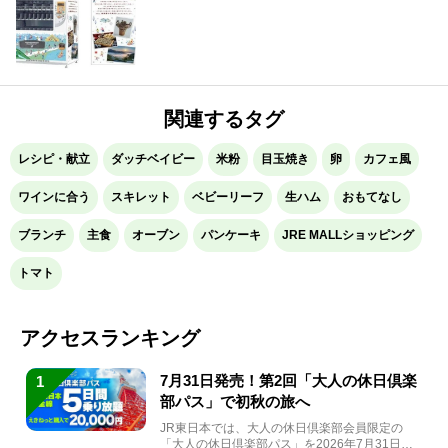
米粉スイーツが登場
関連するタグ
レシピ・献立
ダッチベイビー
米粉
目玉焼き
卵
カフェ風
ワインに合う
スキレット
ベビーリーフ
生ハム
おもてなし
ブランチ
主食
オーブン
パンケーキ
JRE MALLショッピング
トマト
アクセスランキング
7月31日発売！第2回「大人の休日倶楽
1
部パス」で初秋の旅へ
JR東日本では、大人の休日倶楽部会員限定の
「大人の休日倶楽部パス」を2026年7月31日