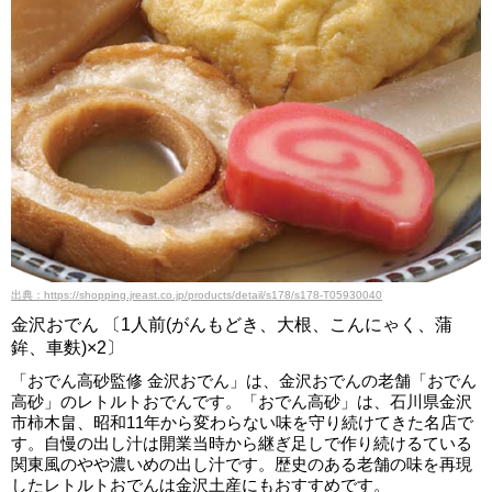
出典：https://shopping.jreast.co.jp/products/detail/s178/s178-T05930040
金沢おでん 〔1人前(がんもどき、大根、こんにゃく、蒲
鉾、車麩)×2〕
「おでん高砂監修 金沢おでん」は、金沢おでんの老舗「おでん
高砂」のレトルトおでんです。「おでん高砂」は、石川県金沢
市柿木畠、昭和11年から変わらない味を守り続けてきた名店で
す。自慢の出し汁は開業当時から継ぎ足しで作り続けるている
関東風のやや濃いめの出し汁です。歴史のある老舗の味を再現
したレトルトおでんは金沢土産にもおすすめです。