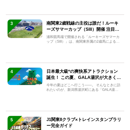
南関東2歳戦線の主役は誰だ！ルーキ
3
ーズサマーカップ（SIII）開催 注目馬
と見どころをチェック
浦和競馬場で開催される「ルーキーズサマーカ
ップ（SIII）」は、南関東所属の2歳馬による注
目の重賞競走（...
日本最大級*の爽快系アトラクション
4
誕生！ この夏、GALA湯沢が大きく生
まれ変わる
今年の夏はどこへ行こう――。 そんなときに訪
れたいのが、新潟県湯沢町にある「GALA湯
沢」。2026年...
J1関東8クラブ×トレインスタンプラリ
5
ー完全ガイド