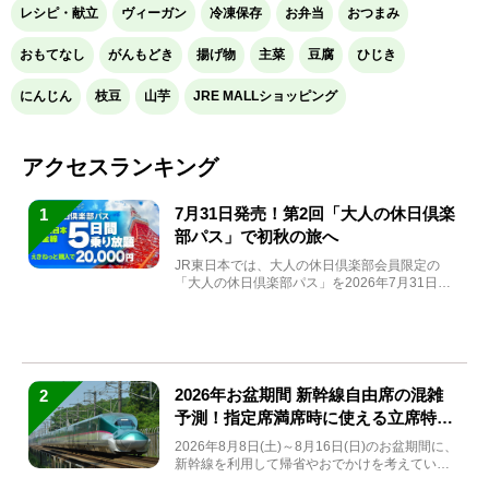
レシピ・献立
ヴィーガン
冷凍保存
お弁当
おつまみ
おもてなし
がんもどき
揚げ物
主菜
豆腐
ひじき
にんじん
枝豆
山芋
JRE MALLショッピング
アクセスランキング
7月31日発売！第2回「大人の休日倶楽
1
部パス」で初秋の旅へ
JR東日本では、大人の休日倶楽部会員限定の
「大人の休日倶楽部パス」を2026年7月31日
(金)～9月7日...
2026年お盆期間 新幹線自由席の混雑
2
予測！指定席満席時に使える立席特急
券も解説
2026年8月8日(土)～8月16日(日)のお盆期間に、
新幹線を利用して帰省やおでかけを考えている
方もい...