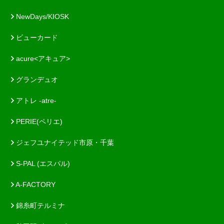
NewDays/KIOSK
ビューカード
acure<アキュア>
グランデュオ
アトレ -atre-
PERIE(ペリエ)
ジェフユナイテッド市原・千葉
S-PAL (エスパル)
A-FACTORY
錦糸町テルミナ