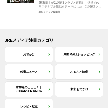
JR東日本がJ1関東8クラブと連携し、鉄道での
サステナブル観戦をテーマにした「J1関東8クラ
ブ×トレイン...
JREメディア編集部
JREメディア注目カテゴリ
おでかけ
JRE MALLショッピング
鉄道ニュース
ふるさと納税
常磐線の＿＿＿！｜
東京 おでかけ
JOBANSEN KNOW
レシピ・献立