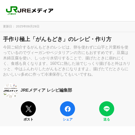
更新日： 2025年09月29日
手作り極上「がんもどき」のレシピ・作り方
今回ご紹介するがんもどきのレシピは、卵を使わずに山芋と片栗粉を使
っているのでヴィーガンやベジタリアンの方にもおすすめです。豆腐は
木綿豆腐を使い、しっかり水切りすることで、揚げたときに崩れにく
く、食感も良くなります。160℃に熱した油でじっくり揚げると外はカリ
ッと、中はふんわりしたがんもどきになりますよ。揚げたてだとさらに
おいしい♪多めに作って冷凍保存してもいいですね。
JREメディア レシピ編集部
ポスト
シェア
送る