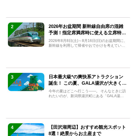
2026年お盆期間 新幹線自由席の混雑
2
予測！指定席満席時に使える立席特急
券も解説
2026年8月8日(土)～8月16日(日)のお盆期間に、
新幹線を利用して帰省やおでかけを考えている
方もい...
日本最大級*の爽快系アトラクション
3
誕生！ この夏、GALA湯沢が大きく生
まれ変わる
今年の夏はどこへ行こう――。 そんなときに訪
れたいのが、新潟県湯沢町にある「GALA湯
沢」。2026年...
【田沢湖周辺】おすすめ観光スポット
4
8選！絶景からお土産まで