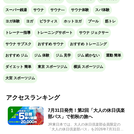
スーパー銭湯
サウナ
サウナ―
サウナ体験
スパ体験
ヨガ体験
ヨガ
ピラティス
ホットヨガ
プール
筋トレ
トレーナー指導
トレーニングサポート
サウナ ジェクサー
サウナ サブスク
おすすめ サウナ
おすすめ トレーニング
おすすめ ジム
ジム 体験
ジム 見学
ジム 続かない
運動 簡単
ダイエット 簡単
東京 スポーツジム
横浜 スポーツジム
大宮 スポーツジム
アクセスランキング
7月31日発売！第2回「大人の休日倶楽
1
部パス」で初秋の旅へ
JR東日本では、大人の休日倶楽部会員限定の
「大人の休日倶楽部パス」を2026年7月31日
(金)～9月7日...