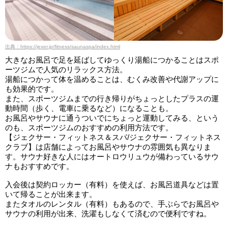
出典：https://jexer.jp/fitness/saunaspa/index.html
大きなお風呂で足を延ばしてゆっくり湯船につかることはスポ
ーツジムで人気のリラックス方法。
湯船につかって体を温めることは、むくみ改善や代謝アップに
も効果的です。
また、スポーツジムまでの行き帰りがちょっとしたプラスの運
動時間（歩く、電車に乗るなど）になることも。
お風呂やサウナに通うついでにちょっと運動してみる、という
のも、スポーツジムのおすすめの利用方法です。
【ジェクサー・フィットネス＆スパ/ジェクサー・フィットネス
クラブ】は店舗によってお風呂やサウナの雰囲気も異なりま
す。サウナ好きな人にはオートロウリュウが備わっているサウ
ナもおすすめです。
入会後は契約ロッカー（有料）を使えば、お風呂道具などは置
いて帰ることが出来ます。
またタオルのレンタル（有料）もあるので、手ぶらでお風呂や
サウナの利用が出来、洗濯もしなくて済むので便利ですね。