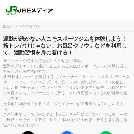
更新日： 2024年11月20日
運動が続かない人こそスポーツジムを体験しよう！
筋トレだけじゃない。お風呂やサウナなどを利用し
て、運動習慣を身に着ける！
ダイエットや健康維持などに欠かせない運動。
運動やダイエットに挫折したことある人ほどスポーツジムに体験に行っ
てみるのがおすすめです。
JR東日本スポーツが運営する【ジェクサー・フィットネス＆スパ/ジェク
サー・フィットネスクラブ】は、筋トレやヨガなどのレッスンの他に、
広いお風呂を完備したスパ・サウナエリアがあるのが特徴。お風呂やサ
ウナ目的でも、スポーツジムに行く！という習慣をつけるのが健康の第
一歩です。
入会前に体験ができるので、通うイメージが出来るのもうれしいです
ね。
この記事では、スポーツジム【ジェクサー】についてや、ジェクサーの
お風呂・サウナエリアのご紹介、体験の方法や体験に行くときの持ち物
などをご紹介します。