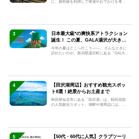
に、新幹線を利用して帰省やおでかけを考え
ている方もい...
日本最大級*の爽快系アトラクション
3
誕生！ この夏、GALA湯沢が大きく
生まれ変わる
今年の夏はどこへ行こう――。 そんなときに
訪れたいのが、新潟県湯沢町にある「GALA湯
沢」。2026年...
【田沢湖周辺】おすすめ観光スポッ
4
ト8選！絶景からお土産まで
秋田県仙北市にある「田沢湖」は、秋田屈指
の人気観光スポット。湖畔や湖周辺には、田
沢湖の魅力を堪能できる名...
【50代・60代に人気】クラブツーリ
5