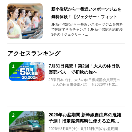
新小岩駅から一番近いスポーツジムを
無料体験！【ジェクサー・フィットネ
ス＆スパ新小岩】で筋トレ・ヨガ・サ
JR新小岩駅から一番近いスポーツジムを無料
で体験できるチャンス！JR新小岩駅直結徒歩
ウナなどが出来る
3分の【ジェクサー・...
アクセスランキング
7月31日発売！第2回「大人の休日倶
1
楽部パス」で初秋の旅へ
JR東日本では、大人の休日倶楽部会員限定の
「大人の休日倶楽部パス」を2026年7月31日
(金)～9月7日...
2026年お盆期間 新幹線自由席の混雑
2
予測！指定席満席時に使える立席特
急券も解説
2026年8月8日(土)～8月16日(日)のお盆期間