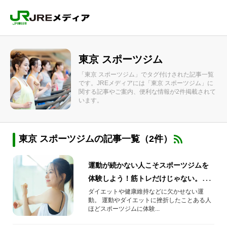
東京 スポーツジム
「東京 スポーツジム」でタグ付けされた記事一覧
です。JREメディアには「東京 スポーツジム」に
関する記事やご案内、便利な情報が2件掲載されて
います。
東京 スポーツジムの記事一覧（2件）
運動が続かない人こそスポーツジムを
体験しよう！筋トレだけじゃない。お
風呂やサウナなどを利用して、運動習
ダイエットや健康維持などに欠かせない運
動。 運動やダイエットに挫折したことある人
慣を身に着ける！
ほどスポーツジムに体験...