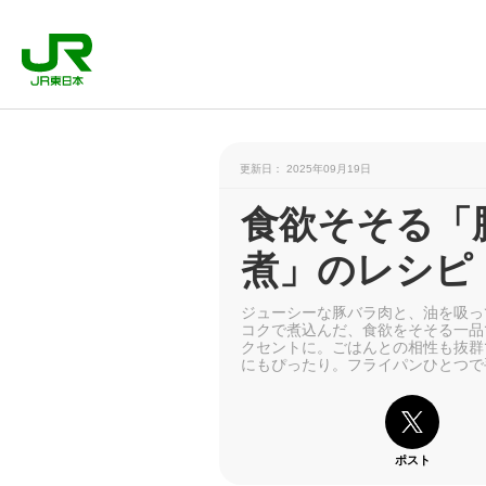
更新日： 2025年09月19日
食欲そそる「
煮」のレシピ
ジューシーな豚バラ肉と、油を吸っ
コクで煮込んだ、食欲をそそる一品
クセントに。ごはんとの相性も抜群
にもぴったり。フライパンひとつで
ポスト