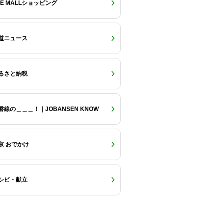
RE MALLショッピング
道ニュース
るさと納税
磐線の＿＿＿！｜JOBANSEN KNOW
京 おでかけ
シピ・献立