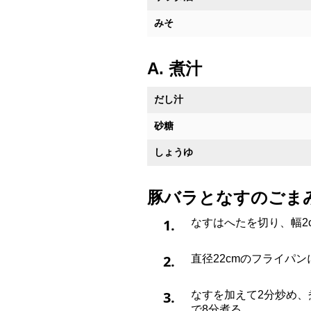
みそ
A. 煮汁
だし汁
砂糖
しょうゆ
豚バラとなすのごま
1.
なすはへたを切り、幅2
2.
直径22cmのフライパ
3.
なすを加えて2分炒め、
で8分煮る。