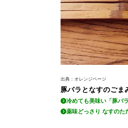
出典：オレンジページ
豚バラとなすのごま
冷めても美味い「豚バ
薬味どっさり なすのた