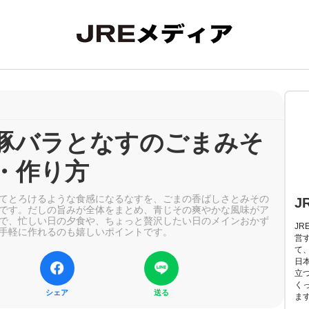
豚バラとなすのごまみそ
・作り方
てとろけるような食感になるなすを、ごまの香ばしさとみその
J
です。だしの旨みが全体をまとめ、青じその爽やかな風味がア
で、忙しい日の夕食や、ちょっと贅沢したい日のメインおかず
J
手軽に作れるのも嬉しいポイントです。
営
て
日
立
く
シェア
送る
ま