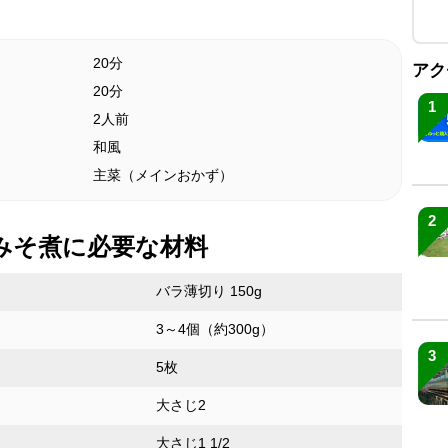
20分
アク
20分
1
2人前
和風
主菜（メインおかず）
2
みそ煮に必要な材料
バラ薄切り 150g
3～4個（約300g）
3
5枚
大さじ2
大さじ1 1/2