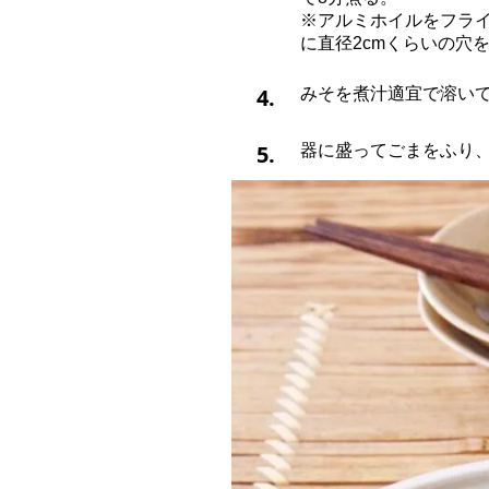
※アルミホイルをフラ
に直径2cmくらいの穴
4.
みそを煮汁適宜で溶いて
5.
器に盛ってごまをふり