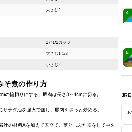
大さじ2
4
1と1/2カップ
5
大さじ1 1/2
小さじ2
みそ煮の作り方
cmの輪切りにする。豚肉は長さ3～4cmに切る。
JR
ンにサラダ油を強火で熱し、豚肉をさっと炒める。
お
煮汁の材料Aを加えて煮立て、落としぶた※をして中火