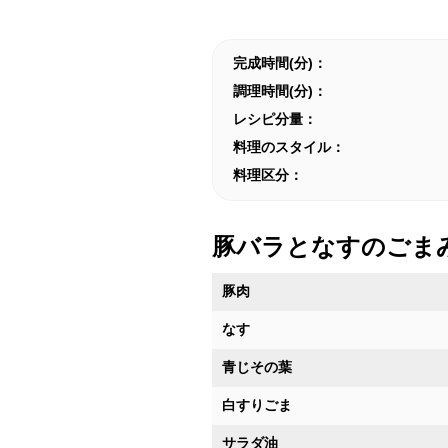
完成時間(分)：
調理時間(分)：
レシピ分量：
料理のスタイル：
料理区分：
豚バラとなすのごま
豚肉
なす
青じその葉
白すりごま
サラダ油