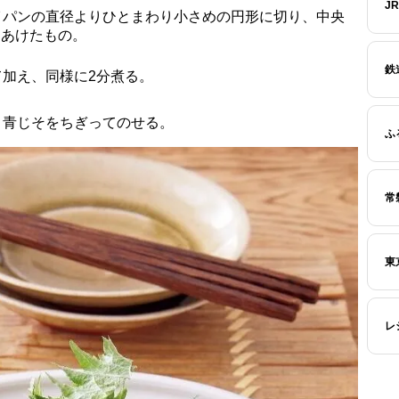
J
イパンの直径よりひとまわり小さめの円形に切り、中央
をあけたもの。
鉄
加え、同様に2分煮る。
、青じそをちぎってのせる。
ふ
常
東
レ