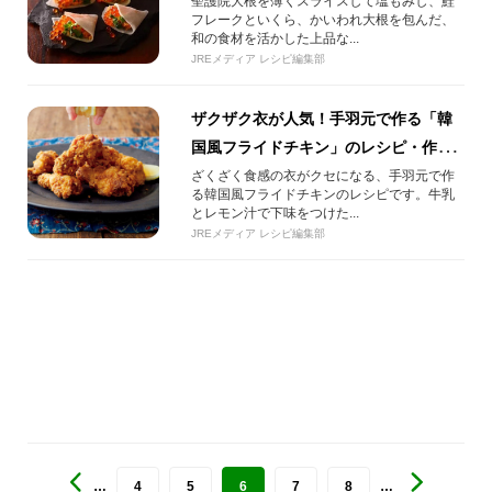
聖護院大根を薄くスライスして塩もみし、鮭
フレークといくら、かいわれ大根を包んだ、
和の食材を活かした上品な...
JREメディア レシピ編集部
ザクザク衣が人気！手羽元で作る「韓
国風フライドチキン」のレシピ・作り
方
ざくざく食感の衣がクセになる、手羽元で作
る韓国風フライドチキンのレシピです。牛乳
とレモン汁で下味をつけた...
JREメディア レシピ編集部
…
4
5
6
7
8
…