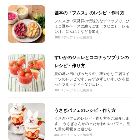
基本の「フムス」のレシピ・作り方
フムスは中東発祥の伝統的なディップで、ひ
よこ豆をベースに練りごま（タヒニ）、レモ
ン汁、にんにくなどを加え...
JREメディア レシピ編集部
すいかのジュレとココナッツプリンの
レシピ・作り方
夏の暑い日にぴったりの、爽やかな二層スイ
ーツのレシピです。みずみずしいすいかを使
ったフルーティーなジュレ...
JREメディア レシピ編集部
うさぎパフェのレシピ・作り方
うさぎパフェのレシピ・作り方をご紹介しま
す。 うさぎさんがのったかわいいパフェ。見
た目の可愛さと遊び心...
JREメディア レシピ編集部