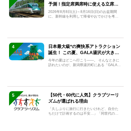
予測！指定席満席時に使える立席特
急券も解説
2026年8月8日(土)～8月16日(日)のお盆期間
に、新幹線を利用して帰省やおでかけを考え
ている方もい...
日本最大級*の爽快系アトラクション
4
誕生！ この夏、GALA湯沢が大きく
生まれ変わる
今年の夏はどこへ行こう――。 そんなときに
訪れたいのが、新潟県湯沢町にある「GALA湯
沢」。2026年...
【50代・60代に人気】クラブツーリ
5
ズムが選ばれる理由
「久しぶりに旅行に行きたいけれど、自分た
ちだけで計画するのは不安…」「同世代の方
と気兼ねなく楽しみたい」...