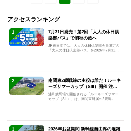
アクセスランキング
7月31日発売！第2回「大人の休日倶
1
楽部パス」で初秋の旅へ
JR東日本では、大人の休日倶楽部会員限定の
「大人の休日倶楽部パス」を2026年7月31日
(金)～9月7日...
南関東2歳戦線の主役は誰だ！ルーキ
2
ーズサマーカップ（SIII）開催 注目
馬と見どころをチェック
浦和競馬場で開催される「ルーキーズサマー
カップ（SIII）」は、南関東所属の2歳馬によ
る注目の重賞競走（...
2026年お盆期間 新幹線自由席の混雑
3