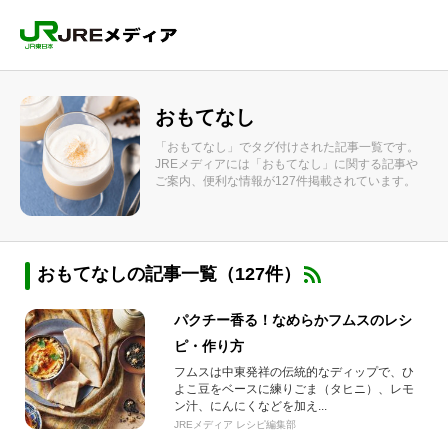
おもてなし
「おもてなし」でタグ付けされた記事一覧です。
JREメディアには「おもてなし」に関する記事や
ご案内、便利な情報が127件掲載されています。
おもてなしの記事一覧（127件）
パクチー香る！なめらかフムスのレシ
ピ・作り方
フムスは中東発祥の伝統的なディップで、ひ
よこ豆をベースに練りごま（タヒニ）、レモ
ン汁、にんにくなどを加え...
JREメディア レシピ編集部