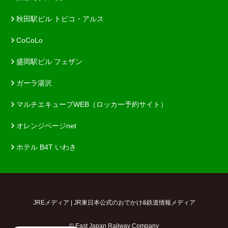
秋田駅ビル トピコ・アルス
CoCoLo
盛岡駅ビル フェザン
ガーラ湯沢
マルチエキューブWEB（ロッカー予約サイト）
オレンジページnet
ホテル B4T いわき
JREメディア | JR東日本公式のおでかけ&鉄道情報メディア
© East Japan Railway Company