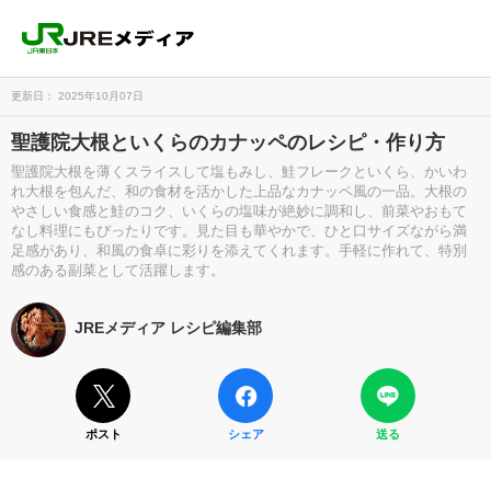
更新日： 2025年10月07日
聖護院大根といくらのカナッペのレシピ・作り方
聖護院大根を薄くスライスして塩もみし、鮭フレークといくら、かいわ
れ大根を包んだ、和の食材を活かした上品なカナッペ風の一品。大根の
やさしい食感と鮭のコク、いくらの塩味が絶妙に調和し、前菜やおもて
なし料理にもぴったりです。見た目も華やかで、ひと口サイズながら満
足感があり、和風の食卓に彩りを添えてくれます。手軽に作れて、特別
感のある副菜として活躍します。
JREメディア レシピ編集部
ポスト
シェア
送る