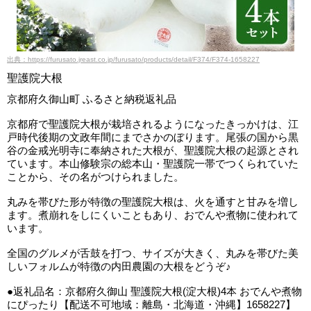
出典：https://furusato.jreast.co.jp/furusato/products/detail/F374/F374-1658227
聖護院大根
京都府久御山町 ふるさと納税返礼品
京都府で聖護院大根が栽培されるようになったきっかけは、江
戸時代後期の文政年間にまでさかのぼります。尾張の国から黒
谷の金戒光明寺に奉納された大根が、聖護院大根の起源とされ
ています。本山修験宗の総本山・聖護院一帯でつくられていた
ことから、その名がつけられました。
丸みを帯びた形が特徴の聖護院大根は、火を通すと甘みを増し
ます。煮崩れをしにくいこともあり、おでんや煮物に使われて
います。
全国のグルメが舌鼓を打つ、サイズが大きく、丸みを帯びた美
しいフォルムが特徴の内田農園の大根をどうぞ♪
●返礼品名：京都府久御山 聖護院大根(淀大根)4本 おでんや煮物
にぴったり【配送不可地域：離島・北海道・沖縄】1658227】