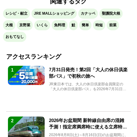
関連するタグ
レシピ・献立
JRE MALLショッピング
カナッペ
聖護院大根
大根
京野菜
いくら
魚料理
鮭
簡単
時短
前菜
おもてなし
アクセスランキング
7月31日発売！第2回「大人の休日倶楽
1
部パス」で初秋の旅へ
JR東日本では、大人の休日倶楽部会員限定の
「大人の休日倶楽部パス」を2026年7月31日
(金)～9月7日...
2026年お盆期間 新幹線自由席の混雑
2
予測！指定席満席時に使える立席特急
券も解説
2026年8月8日(土)～8月16日(日)のお盆期間に、