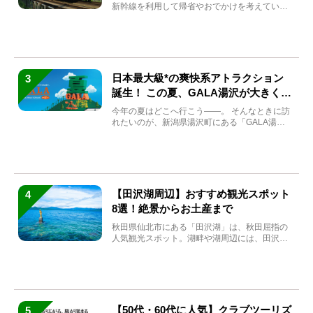
新幹線を利用して帰省やおでかけを考えている
方もい...
日本最大級*の爽快系アトラクション
3
誕生！ この夏、GALA湯沢が大きく生
まれ変わる
今年の夏はどこへ行こう――。 そんなときに訪
れたいのが、新潟県湯沢町にある「GALA湯
沢」。2026年...
【田沢湖周辺】おすすめ観光スポット
4
8選！絶景からお土産まで
秋田県仙北市にある「田沢湖」は、秋田屈指の
人気観光スポット。湖畔や湖周辺には、田沢湖
の魅力を堪能できる名...
【50代・60代に人気】クラブツーリズ
5