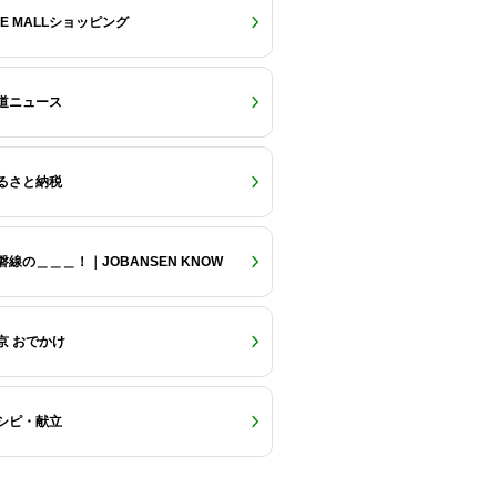
RE MALLショッピング
道ニュース
るさと納税
磐線の＿＿＿！｜JOBANSEN KNOW
京 おでかけ
シピ・献立