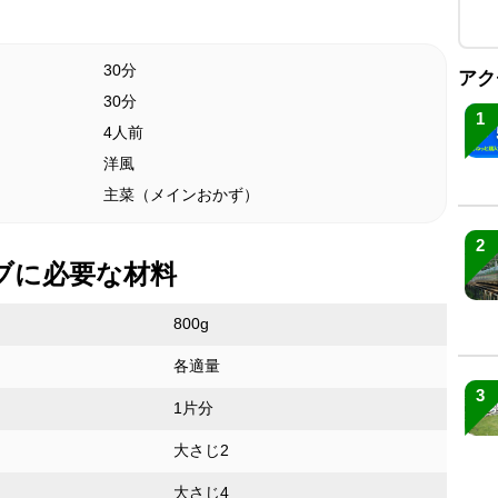
30分
アク
30分
1
4人前
洋風
主菜（メインおかず）
2
ブに必要な材料
800g
各適量
3
1片分
大さじ2
大さじ4