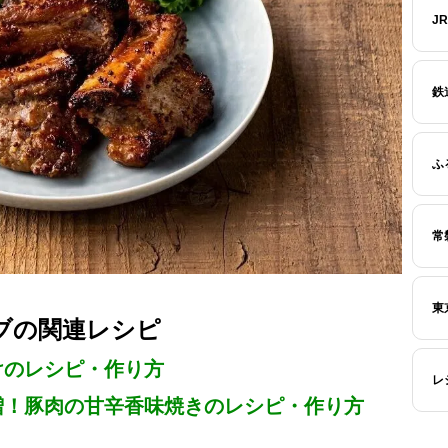
J
鉄
ふ
常
東
ブの関連レシピ
けのレシピ・作り方
レ
増！豚肉の甘辛香味焼きのレシピ・作り方