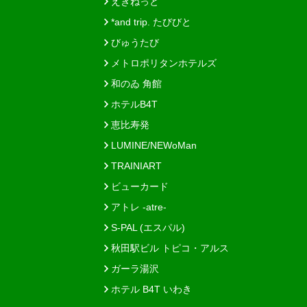
えきねっと
*and trip. たびびと
びゅうたび
メトロポリタンホテルズ
和のゐ 角館
ホテルB4T
恵比寿発
LUMINE/NEWoMan
TRAINIART
ビューカード
アトレ -atre-
S-PAL (エスパル)
秋田駅ビル トピコ・アルス
ガーラ湯沢
ホテル B4T いわき