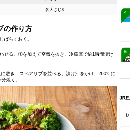
各大さじ3
4
ブの作り方
てしばらくおく。
5
わせる。①を加えて空気を抜き、冷蔵庫で約1時間漬け
に敷き、スペアリブを並べる。漬け汁をかけ、200℃に
5分焼く。
JR
お