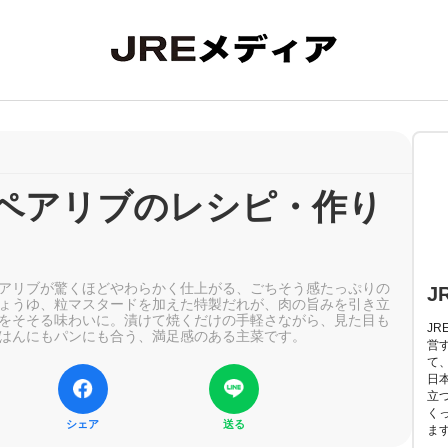
ペアリブのレシピ・作り
アリブが驚くほどやわらかく仕上がる、ごちそう感たっぷりの
J
ょうゆ、粒マスタードを加えた特製だれが、肉の旨みを引き立
をそそる味わいに。漬けて焼くだけの手軽さながら、見た目も
J
はんにもパンにも合う、満足感のある主菜です。
営
て
日
立
く
シェア
送る
ま