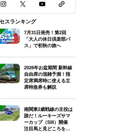
セスランキング
7月31日発売！第2回
「大人の休日倶楽部パ
ス」で初秋の旅へ
2026年お盆期間 新幹線
自由席の混雑予測！指
定席満席時に使える立
席特急券も解説
南関東2歳戦線の主役は
誰だ！ルーキーズサマ
ーカップ（SIII）開催
注目馬と見どころをチ
ェック