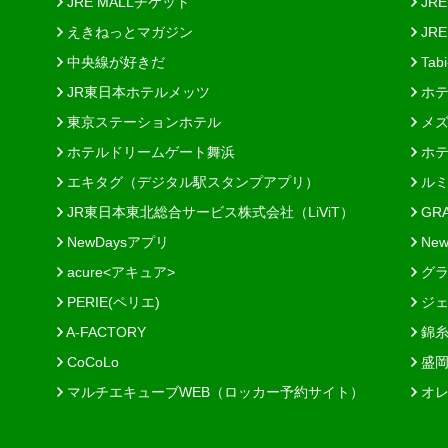
JRE MALLチケット
JR
えきねっとマガジン
JRE
中央線が好きだ
Tab
JR東日本ホテルメッツ
ホテ
東京ステーションホテル
メズ
ホテルドリームゲート舞浜
ホテ
エキタグ（デジタル駅スタンプアプリ）
ルミ
JR東日本東北総合サービス株式会社（LiViT）
GR
NewDaysアプリ
New
acure<アキュア>
グラ
PERIE(ペリエ)
ジェ
A-FACTORY
錦糸
CoCoLo
盛岡
マルチエキューブWEB（ロッカー予約サイト）
オレ