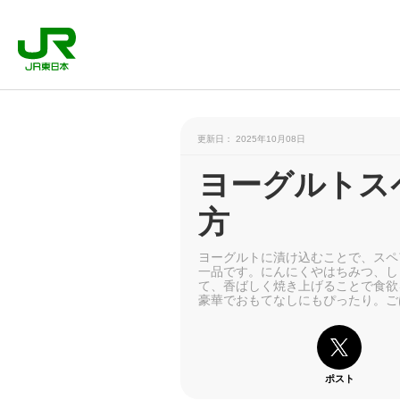
更新日： 2025年10月08日
ヨーグルトス
方
ヨーグルトに漬け込むことで、スペ
一品です。にんにくやはちみつ、し
て、香ばしく焼き上げることで食欲
豪華でおもてなしにもぴったり。ご
ポスト