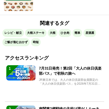
関連するタグ
レシピ・献立
大根ステーキ
大根
ひき肉
簡単
居酒屋
ご飯が進むおかず
時短
アクセスランキング
7月31日発売！第2回「大人の休日倶楽
1
部パス」で初秋の旅へ
JR東日本では、大人の休日倶楽部会員限定の
「大人の休日倶楽部パス」を2026年7月31日
(金)～9月7日...
南関東2歳戦線の主役は誰だ！ルーキ
2