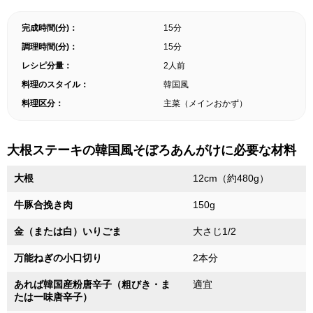
完成時間(分)：
15分
調理時間(分)：
15分
レシピ分量：
2人前
料理のスタイル：
韓国風
料理区分：
主菜（メインおかず）
大根ステーキの韓国風そぼろあんがけに必要な材料
大根
12cm（約480g）
牛豚合挽き肉
150g
金（または白）いりごま
大さじ1/2
万能ねぎの小口切り
2本分
あれば韓国産粉唐辛子（粗びき・ま
適宜
たは一味唐辛子）