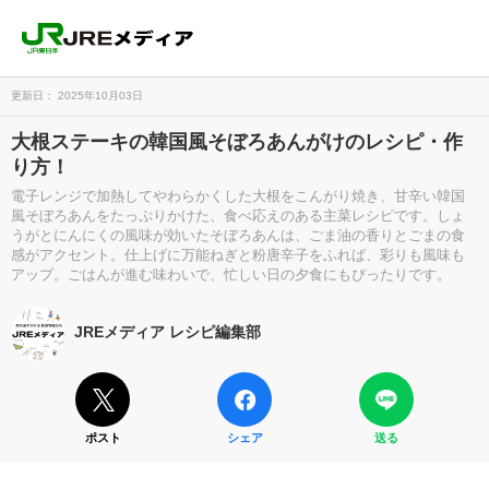
更新日： 2025年10月03日
大根ステーキの韓国風そぼろあんがけのレシピ・作
り方！
電子レンジで加熱してやわらかくした大根をこんがり焼き、甘辛い韓国
風そぼろあんをたっぷりかけた、食べ応えのある主菜レシピです。しょ
うがとにんにくの風味が効いたそぼろあんは、ごま油の香りとごまの食
感がアクセント。仕上げに万能ねぎと粉唐辛子をふれば、彩りも風味も
アップ。ごはんが進む味わいで、忙しい日の夕食にもぴったりです。
JREメディア レシピ編集部
ポスト
シェア
送る