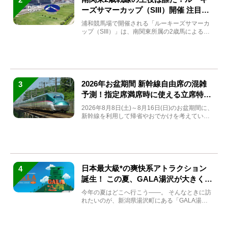
ーズサマーカップ（SIII）開催 注目馬
と見どころをチェック
浦和競馬場で開催される「ルーキーズサマーカ
ップ（SIII）」は、南関東所属の2歳馬による注
目の重賞競走（...
2026年お盆期間 新幹線自由席の混雑
3
予測！指定席満席時に使える立席特急
券も解説
2026年8月8日(土)～8月16日(日)のお盆期間に、
新幹線を利用して帰省やおでかけを考えている
方もい...
日本最大級*の爽快系アトラクション
4
誕生！ この夏、GALA湯沢が大きく生
まれ変わる
今年の夏はどこへ行こう――。 そんなときに訪
れたいのが、新潟県湯沢町にある「GALA湯
沢」。2026年...