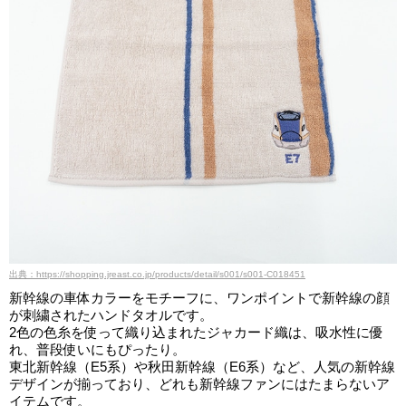
出典：https://shopping.jreast.co.jp/products/detail/s001/s001-C018451
新幹線の車体カラーをモチーフに、ワンポイントで新幹線の顔
が刺繍されたハンドタオルです。
2色の色糸を使って織り込まれたジャカード織は、吸水性に優
れ、普段使いにもぴったり。
東北新幹線（E5系）や秋田新幹線（E6系）など、人気の新幹線
デザインが揃っており、どれも新幹線ファンにはたまらないア
イテムです。