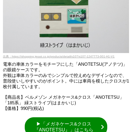
出典：https://shopping.jreast.co.jp/products/detail/s107/s107-1247773-001-H1-V1
電車の車体カラーをモチーフにした「ANOTETSU(アノテツ)」
の眼鏡ケースです。
外観は車体カラーのみでシンプルで控えめなデザインなので、
普段使いしやすいのがポイント。中には車両を模したクロスが1
枚付属しています。
【商品名】ベルメゾン メガネケース&クロス「ANOTETSU」
「185系」 緑ストライプ(はまかいじ)
【価格】990円(税込)
▶「メガネケース&クロス
『ANOTETSU』」はこちら