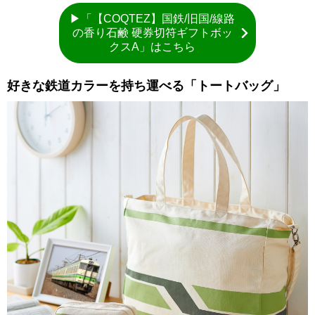
▶「【COQTEZ】国鉄/旧国/線路
の香り石鹸 硬券切符ギフトボッ
クスA」はこちら
好きな鉄道カラーを持ち運べる「トートバッグ」