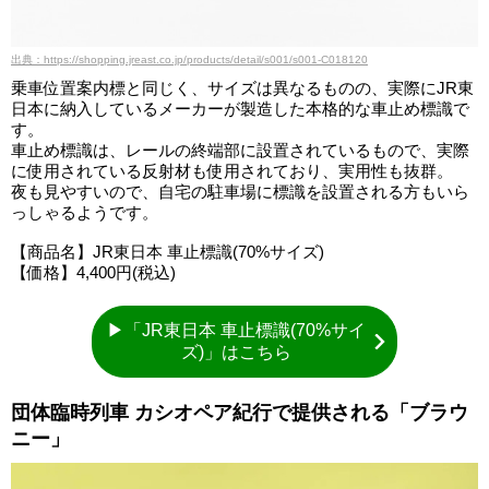
出典：https://shopping.jreast.co.jp/products/detail/s001/s001-C018120
乗車位置案内標と同じく、サイズは異なるものの、実際にJR東
日本に納入しているメーカーが製造した本格的な車止め標識で
す。
車止め標識は、レールの終端部に設置されているもので、実際
に使用されている反射材も使用されており、実用性も抜群。
夜も見やすいので、自宅の駐車場に標識を設置される方もいら
っしゃるようです。
【商品名】JR東日本 車止標識(70%サイズ)
【価格】4,400円(税込)
▶「JR東日本 車止標識(70%サイ
ズ)」はこちら
団体臨時列車 カシオペア紀行で提供される「ブラウ
ニー」