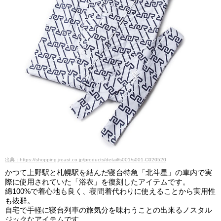
出典：https://shopping.jreast.co.jp/products/detail/s001/s001-C020520
かつて上野駅と札幌駅を結んだ寝台特急「北斗星」の車内で実
際に使用されていた「浴衣」を復刻したアイテムです。
綿100%で着心地も良く、寝間着代わりに使えることから実用性
も抜群。
自宅で手軽に寝台列車の旅気分を味わうことの出来るノスタル
ジックなアイテムです。