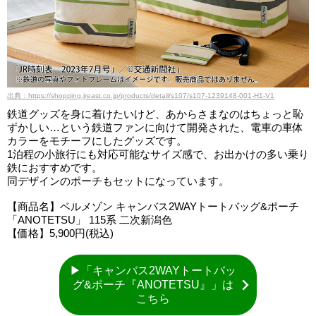
出典：https://shopping.jreast.co.jp/products/detail/s107/s107-1239148-001-H1-V1
鉄道グッズを身に着けたいけど、あからさまなのはちょっと恥
ずかしい…という鉄道ファンに向けて開発された、電車の車体
カラーをモチーフにしたグッズです。
1泊程の小旅行にも対応可能なサイズ感で、お出かけの多い乗り
鉄におすすめです。
同デザインのポーチもセットになっています。
【商品名】ベルメゾン キャンバス2WAYトートバッグ&ポーチ
「ANOTETSU」 115系 二次新潟色
【価格】5,900円(税込)
▶「キャンバス2WAYトートバッ
グ&ポーチ『ANOTETSU』」は
こちら