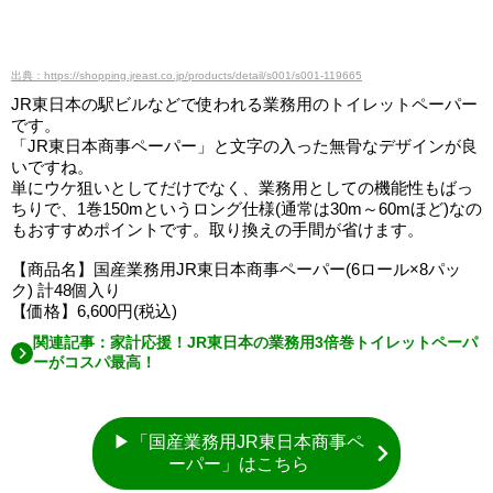
出典：https://shopping.jreast.co.jp/products/detail/s001/s001-119665
JR東日本の駅ビルなどで使われる業務用のトイレットペーパー
です。
「JR東日本商事ペーパー」と文字の入った無骨なデザインが良
いですね。
単にウケ狙いとしてだけでなく、業務用としての機能性もばっ
ちりで、1巻150mというロング仕様(通常は30m～60mほど)なの
もおすすめポイントです。取り換えの手間が省けます。
【商品名】国産業務用JR東日本商事ペーパー(6ロール×8パッ
ク) 計48個入り
【価格】6,600円(税込)
関連記事：家計応援！JR東日本の業務用3倍巻トイレットペーパ
ーがコスパ最高！
▶「国産業務用JR東日本商事ペ
ーパー」はこちら