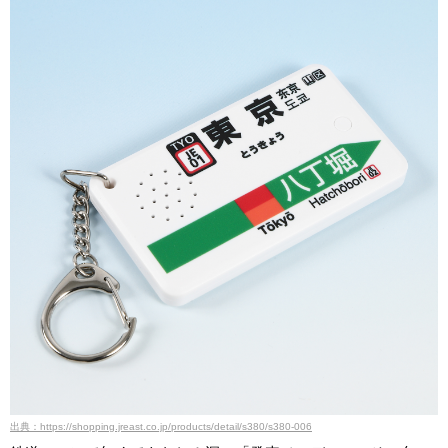
出典：https://shopping.jreast.co.jp/products/detail/s380/s380-006