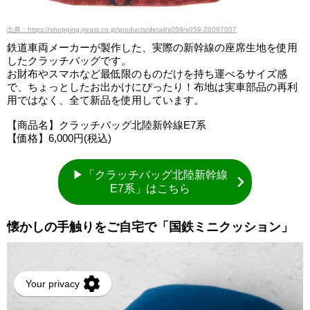
出典：https://shopping.jreast.co.jp/products/detail/s059/s059-20097007
鉄道車両メーカーが製作した、実際の新幹線の座席生地を使用
したクラッチバッグです。
お財布やスマホなど最低限のものだけを持ち運べるサイズ感
で、ちょっとしたお出かけにぴったり！布地は実車部品の再利
用ではなく、全て新品を使用しています。
【商品名】クラッチバッグ北陸新幹線E7系
【価格】6,000円(税込)
▶「クラッチバッグ北陸新幹線
E7系」はこちら
懐かしの手触りをご自宅で「国鉄ミニクッション」