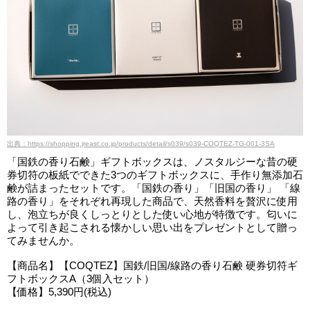
出典：https://shopping.jreast.co.jp/products/detail/s039/s039-COQTEZ-TG-001-3SA
「国鉄の香り石鹸」ギフトボックスは、ノスタルジーな昔の硬
券切符の板紙でできた3つのギフトボックスに、手作り無添加石
鹸が詰まったセットです。「国鉄の香り」「旧国の香り」 「線
路の香り」をそれぞれ再現した商品で、天然香料を贅沢に使用
し、泡立ちが良くしっとりとした使い心地が特徴です。匂いに
よって引き起こされる懐かしい思い出をプレゼントとして贈っ
てみませんか。
【商品名】【COQTEZ】国鉄/旧国/線路の香り石鹸 硬券切符ギ
フトボックスA（3個入セット）
【価格】5,390円(税込)