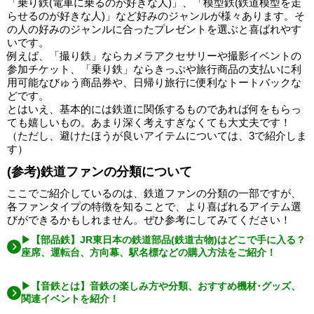
「乗り鉄(電車に乗るのが好きな人)」、「模型鉄(鉄道模型を走
らせるのが好きな人)」など好みのジャンルが様々あります。そ
の人の好みのジャンルに合ったプレゼントを選ぶと喜ばれやす
いです。
例えば、「撮り鉄」ならカメラアクセサリーや撮影イベントの
参加チケット、「乗り鉄」ならきっぷや旅行商品の支払いに利
用可能なびゅう商品券や、日帰り旅行に便利なトートバックな
どです。
とはいえ、基本的には鉄道に関係するものであれば何をもらっ
ても嬉しいもの。あまり深く考えすぎなくても大丈夫です！
（ただし、避けたほうが良いアイテムについては、3で紹介しま
す）
(参考)鉄道ファンの分類について
ここでご紹介しているのは、鉄道ファンの分類の一部ですが、
各ファンタイプの特徴を知ることで、より喜ばれるアイテム選
びができるかもしれません。ぜひ参考にしてみてください！
▶【部品鉄】JR東日本の鉄道部品(鉄道古物)はどこで手に入る？
座席、運転台、方向幕、駅名標などの購入方法をご紹介！
▶【音鉄とは】音鉄の楽しみ方や分類、おすすめ機材･グッズ、
関連イベントを紹介！