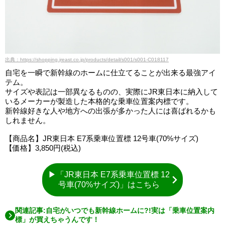
出典：https://shopping.jreast.co.jp/products/detail/s001/s001-C018117
自宅を一瞬で新幹線のホームに仕立てることが出来る最強アイ
テム。
サイズや表記は一部異なるものの、実際にJR東日本に納入して
いるメーカーが製造した本格的な乗車位置案内標です。
新幹線好きな人や地方への出張が多かった人には喜ばれるかも
しれません。
【商品名】JR東日本 E7系乗車位置標 12号車(70%サイズ)
【価格】3,850円(税込)
▶「JR東日本 E7系乗車位置標 12
号車(70%サイズ)」はこちら
関連記事:自宅がいつでも新幹線ホームに?!実は「乗車位置案内
標」が買えちゃうんです！