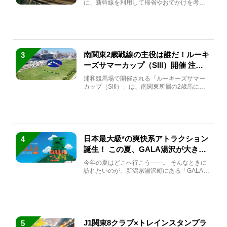
に、新幹線を利用して帰省やおでかけを考え
ている方もい...
南関東2歳戦線の主役は誰だ！ルーキ
3
ーズサマーカップ（SIII）開催 注目
馬と見どころをチェック
浦和競馬場で開催される「ルーキーズサマー
カップ（SIII）」は、南関東所属の2歳馬によ
る注目の重賞競走（...
日本最大級*の爽快系アトラクション
4
誕生！ この夏、GALA湯沢が大きく
生まれ変わる
今年の夏はどこへ行こう――。 そんなときに
訪れたいのが、新潟県湯沢町にある「GALA湯
沢」。2026年...
J1関東8クラブ×トレインスタンプラ
5