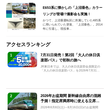
E653系に懐かしの「上沼垂色」カラー
リングが登場!?撮影会も実施！
かつて、上沼垂運転区に所属していた485系
に用いられていた塗装、「上沼垂色」。2014
年に引退し、現役車...
アクセスランキング
7月31日発売！第2回「大人の休日倶
1
楽部パス」で初秋の旅へ
JR東日本では、大人の休日倶楽部会員限定の
「大人の休日倶楽部パス」を2026年7月31日
(金)～9月7日...
2026年お盆期間 新幹線自由席の混雑
2
予測！指定席満席時に使える立席特
急券も解説
2026年8月8日(土)～8月16日(日)のお盆期間