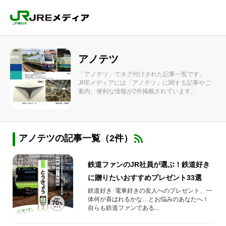
アノテツ
「アノテツ」でタグ付けされた記事一覧です。
JREメディアには「アノテツ」に関する記事やご
案内、便利な情報が2件掲載されています。
アノテツの記事一覧（2件）
鉄道ファンのJR社員が選ぶ！鉄道好き
に贈りたいおすすめプレゼント33選
鉄道好き･電車好きの友人へのプレゼント、一
体何が喜ばれるかな…とお悩みのあなたへ！
自らも鉄道ファンである...