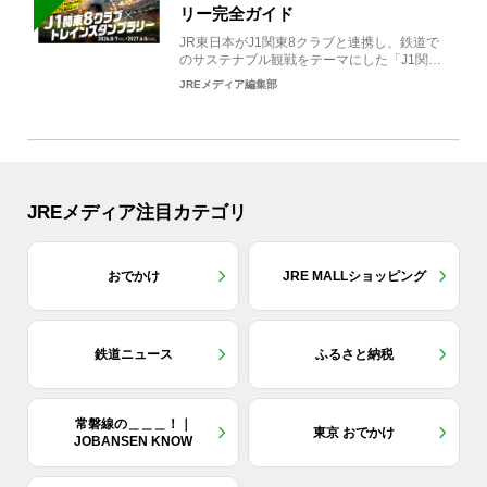
リー完全ガイド
JR東日本がJ1関東8クラブと連携し、鉄道で
のサステナブル観戦をテーマにした「J1関東8
クラブ×トレイン...
JREメディア編集部
JREメディア注目カテゴリ
おでかけ
JRE MALLショッピング
鉄道ニュース
ふるさと納税
常磐線の＿＿＿！｜
東京 おでかけ
JOBANSEN KNOW