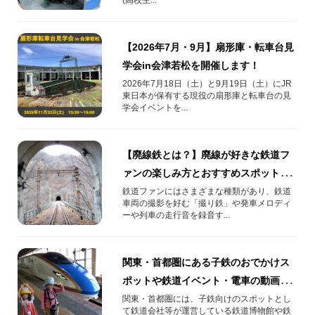
【2026年7月・9月】扇形庫・転車台見
学会in会津若松を開催します！
2026年7月18日（土）と9月19日（土）にJR
東日本が保有する現役の扇形庫と転車台の見
学会イベントを...
【廃線鉄とは？】廃線が好きな鉄道フ
ァンの楽しみ方とおすすめスポット10
選！
鉄道ファンにはさまざまな種類があり、鉄道
車両の撮影を好む「撮り鉄」や発車メロディ
ーや列車の走行音を録音す...
関東・首都圏にある子鉄のおでかけス
ポットや鉄道イベント・電車の動画を
紹介！
関東・首都圏には、子鉄向けのスポットとし
て鉄道会社等が運営している鉄道博物館や鉄