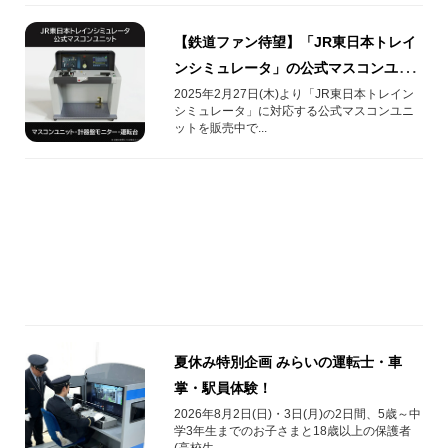
【鉄道ファン待望】「JR東日本トレイ
ンシミュレータ」の公式マスコンユニ
ットを販売中です！
2025年2月27日(木)より「JR東日本トレイン
シミュレータ」に対応する公式マスコンユニ
ットを販売中で...
夏休み特別企画 みらいの運転士・車
掌・駅員体験！
2026年8月2日(日)・3日(月)の2日間、5歳～中
学3年生までのお子さまと18歳以上の保護者
(高校生...