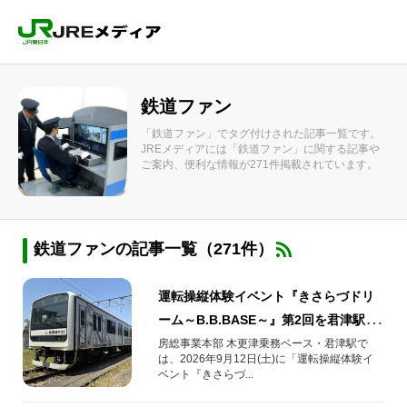
鉄道ファン
「鉄道ファン」でタグ付けされた記事一覧です。
JREメディアには「鉄道ファン」に関する記事や
ご案内、便利な情報が271件掲載されています。
鉄道ファンの記事一覧（271件）
運転操縦体験イベント『きさらづドリ
ーム～B.B.BASE～』第2回を君津駅で
開催！
房総事業本部 木更津乗務ベース・君津駅で
は、2026年9月12日(土)に「運転操縦体験イ
ベント『きさらづ...