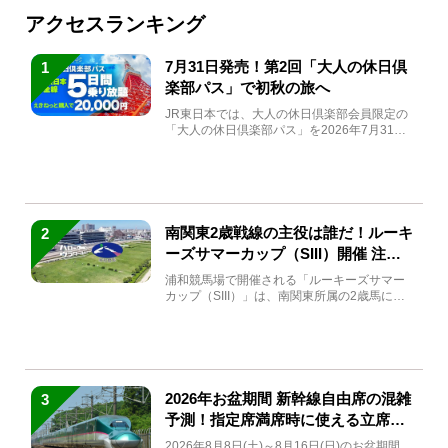
アクセスランキング
7月31日発売！第2回「大人の休日倶
1
楽部パス」で初秋の旅へ
JR東日本では、大人の休日倶楽部会員限定の
「大人の休日倶楽部パス」を2026年7月31日
(金)～9月7日...
南関東2歳戦線の主役は誰だ！ルーキ
2
ーズサマーカップ（SIII）開催 注目
馬と見どころをチェック
浦和競馬場で開催される「ルーキーズサマー
カップ（SIII）」は、南関東所属の2歳馬によ
る注目の重賞競走（...
2026年お盆期間 新幹線自由席の混雑
3
予測！指定席満席時に使える立席特
急券も解説
2026年8月8日(土)～8月16日(日)のお盆期間