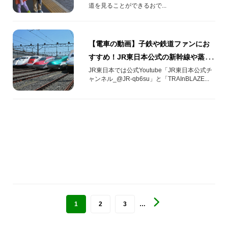
道を見ることができるおで...
【電車の動画】子鉄や鉄道ファンにお
すすめ！JR東日本公式の新幹線や蒸気
機関車・電車の動画10選
JR東日本では公式Youtube「JR東日本公式チ
ャンネル_@JR-qb6su」と「TRAInBLAZE...
1
2
3
…