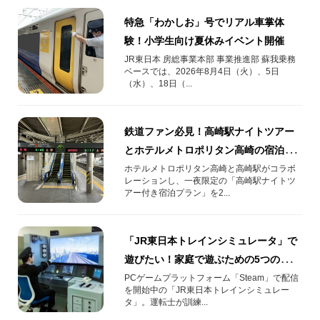
特急「わかしお」号でリアル車掌体
験！小学生向け夏休みイベント開催
JR東日本 房総事業本部 事業推進部 蘇我乗務
ベースでは、2026年8月4日（火）、5日
（水）、18日（...
鉄道ファン必見！高崎駅ナイトツアー
とホテルメトロポリタン高崎の宿泊が
セットになった特別プランを販売！
ホテルメトロポリタン高崎と高崎駅がコラボ
レーションし、一夜限定の「高崎駅ナイトツ
アー付き宿泊プラン」を2...
「JR東日本トレインシミュレータ」で
遊びたい！家庭で遊ぶための5つの
STEP
PCゲームプラットフォーム「Steam」で配信
を開始中の「JR東日本トレインシミュレー
タ」。運転士が訓練...