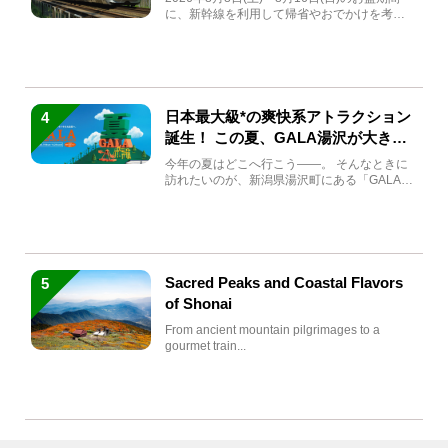
に、新幹線を利用して帰省やおでかけを考え
ている方もい...
日本最大級*の爽快系アトラクション
4
誕生！ この夏、GALA湯沢が大きく
生まれ変わる
今年の夏はどこへ行こう――。 そんなときに
訪れたいのが、新潟県湯沢町にある「GALA湯
沢」。2026年...
Sacred Peaks and Coastal Flavors
5
of Shonai
From ancient mountain pilgrimages to a
gourmet train...