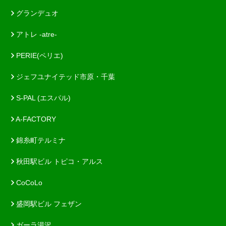
グランデュオ
アトレ -atre-
PERIE(ペリエ)
ジェフユナイテッド市原・千葉
S-PAL (エスパル)
A-FACTORY
錦糸町テルミナ
秋田駅ビル トピコ・アルス
CoCoLo
盛岡駅ビル フェザン
ガーラ湯沢