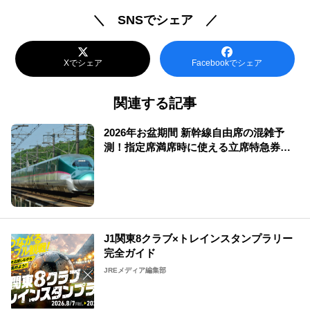
＼ SNSでシェア ／
Xでシェア
Facebookでシェア
関連する記事
2026年お盆期間 新幹線自由席の混雑予
測！指定席満席時に使える立席特急券も
解説
J1関東8クラブ×トレインスタンプラリー
完全ガイド
JREメディア編集部