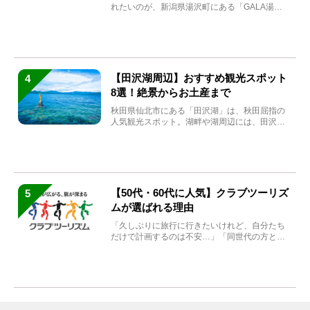
れたいのが、新潟県湯沢町にある「GALA湯
沢」。2026年...
【田沢湖周辺】おすすめ観光スポット
4
8選！絶景からお土産まで
秋田県仙北市にある「田沢湖」は、秋田屈指の
人気観光スポット。湖畔や湖周辺には、田沢湖
の魅力を堪能できる名...
【50代・60代に人気】クラブツーリズ
5
ムが選ばれる理由
「久しぶりに旅行に行きたいけれど、自分たち
だけで計画するのは不安…」「同世代の方と気
兼ねなく楽しみたい」...