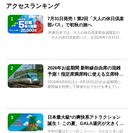
アクセスランキング
7月31日発売！第2回「大人の休日倶楽
1
部パス」で初秋の旅へ
JR東日本では、大人の休日倶楽部会員限定の
「大人の休日倶楽部パス」を2026年7月31日
(金)～9月7日...
2026年お盆期間 新幹線自由席の混雑
2
予測！指定席満席時に使える立席特急
券も解説
2026年8月8日(土)～8月16日(日)のお盆期間に、
新幹線を利用して帰省やおでかけを考えている
方もい...
日本最大級*の爽快系アトラクション
3
誕生！ この夏、GALA湯沢が大きく生
まれ変わる
今年の夏はどこへ行こう――。 そんなときに訪