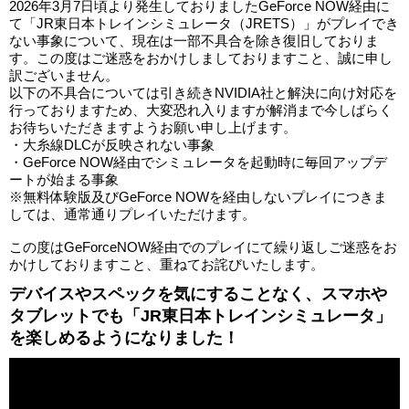
2026年3月7日頃より発生しておりましたGeForce NOW経由に
て「JR東日本トレインシミュレータ（JRETS）」がプレイでき
ない事象について、現在は一部不具合を除き復旧しておりま
す。この度はご迷惑をおかけしましておりますこと、誠に申し
訳ございません。
以下の不具合については引き続きNVIDIA社と解決に向け対応を
行っておりますため、大変恐れ入りますが解消まで今しばらく
お待ちいただきますようお願い申し上げます。
・大糸線DLCが反映されない事象
・GeForce NOW経由でシミュレータを起動時に毎回アップデ
ートが始まる事象
※無料体験版及びGeForce NOWを経由しないプレイにつきま
しては、通常通りプレイいただけます。
この度はGeForceNOW経由でのプレイにて繰り返しご迷惑をお
かけしておりますこと、重ねてお詫びいたします。
デバイスやスペックを気にすることなく、スマホや
タブレットでも「JR東日本トレインシミュレータ」
を楽しめるようになりました！