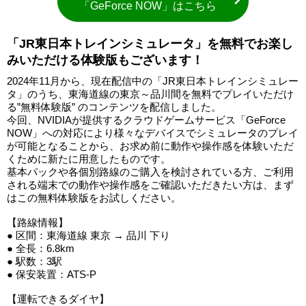
「GeForce NOW」はこちら
「JR東日本トレインシミュレータ」を無料でお楽し
みいただける体験版もございます！
2024年11月から、現在配信中の「JR東日本トレインシミュレー
タ」のうち、東海道線の東京～品川間を無料でプレイいただけ
る”無料体験版” のコンテンツを配信しました。
今回、NVIDIAが提供するクラウドゲームサービス「GeForce
NOW」への対応により様々なデバイスでシミュレータのプレイ
が可能となることから、お求め前に動作や操作感を体験いただ
くために新たに用意したものです。
基本パックや各個別路線のご購入を検討されている方、ご利用
される端末での動作や操作感をご確認いただきたい方は、まず
はこの無料体験版をお試しください。
【路線情報】
● 区間：東海道線 東京 → 品川 下り
● 全長：6.8km
● 駅数：3駅
● 保安装置：ATS-P
【運転できるダイヤ】