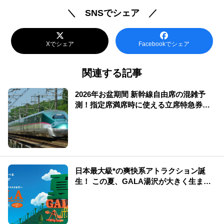
＼ SNSでシェア ／
Xでシェア
Facebookでシェア
関連する記事
2026年お盆期間 新幹線自由席の混雑予
測！指定席満席時に使える立席特急券も
解説
日本最大級*の爽快系アトラクション誕
生！ この夏、GALA湯沢が大きく生まれ
変わる