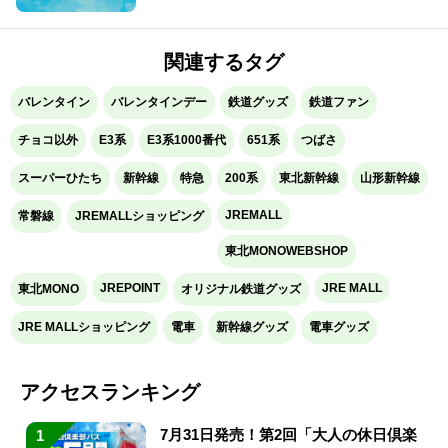
関連するタグ
バレンタイン
バレンタインデー
鉄道グッズ
鉄道ファン
チョコ以外
E3系
E3系1000番代
651系
つばさ
スーパーひたち
新幹線
特急
200系
東北新幹線
山形新幹線
JREMALL
常磐線
JREMALLショッピング
東北MONOWEBSHOP
JREPOINT
JRE MALL
東北MONO
オリジナル鉄道グッズ
JRE MALLショッピング
電車
新幹線グッズ
電車グッズ
アクセスランキング
7月31日発売！第2回「大人の休日倶楽
1