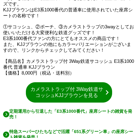
ズです。
KJJブラウンはE3系1000番代の普通車に使用されていた座席シ
ートの名称です！
①サコッシュ、②ポーチ、③カメラストラップの3wayとしてお
使いいただける大変便利な鉄道グッズです！
E3系1000番代ファンの方にとてもオススメの商品です！
また、KJJブラウンの他にもカラーバリエーションがございま
すので、リンクからチェックしてみてください！
【商品名】カメラストラップ付 3Way鉄道サコッシュ E3系1000
番代 普通車 KJJブラウン
【価格】8,000円（税込・送料別）
カメラストラップ付 3Way鉄道サ
コッシュKJJブラウンを見る
定期運用から引退した「E3系1000番代」座席シートの雑貨を発
売！
特急スーパーひたちなどで活躍「651系グリーン車」の座席シー
ト雑貨を発売！