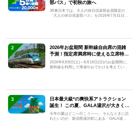
部パス」で初秋の旅へ
JR東日本では、大人の休日倶楽部会員限定の
「大人の休日倶楽部パス」を2026年7月31日
(金)～9月7日...
2026年お盆期間 新幹線自由席の混雑
2
予測！指定席満席時に使える立席特急
券も解説
2026年8月8日(土)～8月16日(日)のお盆期間に、
新幹線を利用して帰省やおでかけを考えている
方もい...
日本最大級*の爽快系アトラクション
3
誕生！ この夏、GALA湯沢が大きく生
まれ変わる
今年の夏はどこへ行こう――。 そんなときに訪
れたいのが、新潟県湯沢町にある「GALA湯
沢」。2026年...