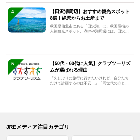
【田沢湖周辺】おすすめ観光スポット
4
8選！絶景からお土産まで
秋田県仙北市にある「田沢湖」は、秋田屈指の
人気観光スポット。湖畔や湖周辺には、田沢湖
の魅力を堪能できる名...
【50代・60代に人気】クラブツーリズ
5
ムが選ばれる理由
「久しぶりに旅行に行きたいけれど、自分たち
だけで計画するのは不安…」「同世代の方と気
兼ねなく楽しみたい」...
JREメディア注目カテゴリ