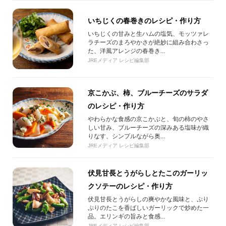
いちじくの春巻きのレシピ・作り方
いちじくの甘みと生ハムの塩気、モッツァレ
ラチーズのまろやかさが絶妙に組み合わさっ
た、洋風アレンジの春巻き...
JREメディア レシピ編集部
京こかぶ、柿、ブルーチーズのサラダ
のレシピ・作り方
やわらかな食感の京こかぶと、旬の柿のやさ
しい甘み、ブルーチーズの深みある塩味が織
りなす、シンプルながら奥...
JREメディア レシピ編集部
伏見甘長とうがらしとたこのガーリッ
クソテーのレシピ・作り方
伏見甘長とうがらしの爽やかな風味と、ぷり
ぷりのたこを香ばしいガーリックで炒めた一
品。エリンギの旨みと食感...
JREメディア レシピ編集部