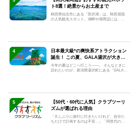
ト8選！絶景からお土産まで
秋田県仙北市にある「田沢湖」は、秋田屈指
の人気観光スポット。湖畔や湖周辺には、田
沢湖の魅力を堪能できる名...
日本最大級*の爽快系アトラクション
4
誕生！ この夏、GALA湯沢が大きく
生まれ変わる
今年の夏はどこへ行こう――。 そんなときに
訪れたいのが、新潟県湯沢町にある「GALA湯
沢」。2026年...
【50代・60代に人気】クラブツーリ
5
ズムが選ばれる理由
「久しぶりに旅行に行きたいけれど、自分た
ちだけで計画するのは不安…」「同世代の方
と気兼ねなく楽しみたい」...