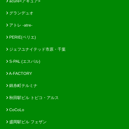
acure<アキュア>
グランデュオ
アトレ -atre-
PERIE(ペリエ)
ジェフユナイテッド市原・千葉
S-PAL (エスパル)
A-FACTORY
錦糸町テルミナ
秋田駅ビル トピコ・アルス
CoCoLo
盛岡駅ビル フェザン