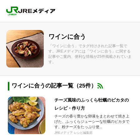
ワインに合う
「ワインに合う」でタグ付けされた記事一覧で
す。JREメディアには「ワインに合う」に関する
記事やご案内、便利な情報が25件掲載されていま
す。
ワインに合うの記事一覧（25件）
チーズ風味のふっくら牡蠣のピカタの
レシピ・作り方
チーズの香り豊かな卵液をまとわせて焼き上
げた、ふっくらジューシーな牡蠣のピカタで
す。粉チーズをたっぷり使...
JREメディア レシピ編集部