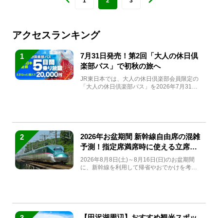
1
2
3
アクセスランキング
7月31日発売！第2回「大人の休日倶
1
楽部パス」で初秋の旅へ
JR東日本では、大人の休日倶楽部会員限定の
「大人の休日倶楽部パス」を2026年7月31日
(金)～9月7日...
2026年お盆期間 新幹線自由席の混雑
2
予測！指定席満席時に使える立席特
急券も解説
2026年8月8日(土)～8月16日(日)のお盆期間
に、新幹線を利用して帰省やおでかけを考え
ている方もい...
【田沢湖周辺】おすすめ観光スポッ
3