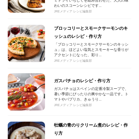
ミドライいちじくを組み合わせた、大人の味
わいのスコーンレシピです...
JREメディア レシピ編集部
ブロッコリーとスモークサーモンのキ
ッシュのレシピ・作り方
「ブロッコリーとスモークサーモンのキッシ
ュ」は、ほどよい塩気とスモーキーな香りが
アクセントになった、彩り...
JREメディア レシピ編集部
ガスパチョのレシピ・作り方
ガスパチョはスペインの定番冷製スープで、
暑い季節にぴったりの爽やかな一品です。ト
マトやパプリカ、きゅうり...
JREメディア レシピ編集部
牡蠣の青のりクリーム煮のレシピ・作
り方