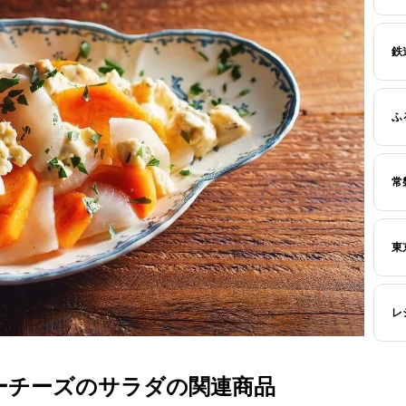
鉄
ふ
常
東
レ
ーチーズのサラダの関連商品