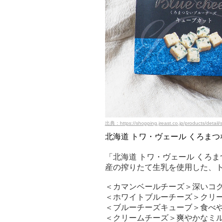
出典：https://shopping.jreast.co.jp/products/detai
北海道 トワ・ヴェール くろまつ
「北海道 トワ・ヴェール くろま
産の搾りたて生乳を使用した、
＜カマンベールチーズ＞深いコ
＜ホワイトブルーチーズ＞クリ
＜ブルーチーズキューブ＞食べ
＜クリームチーズ＞爽やかなミ