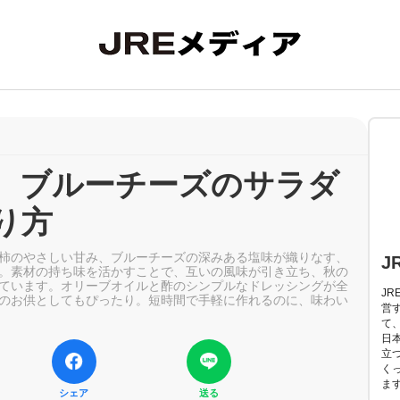
、ブルーチーズのサラダ
り方
柿のやさしい甘み、ブルーチーズの深みある塩味が織りなす、
J
。素材の持ち味を活かすことで、互いの風味が引き立ち、秋の
ています。オリーブオイルと酢のシンプルなドレッシングが全
J
のお供としてもぴったり。短時間で手軽に作れるのに、味わい
営
て
日
立
く
ま
シェア
送る