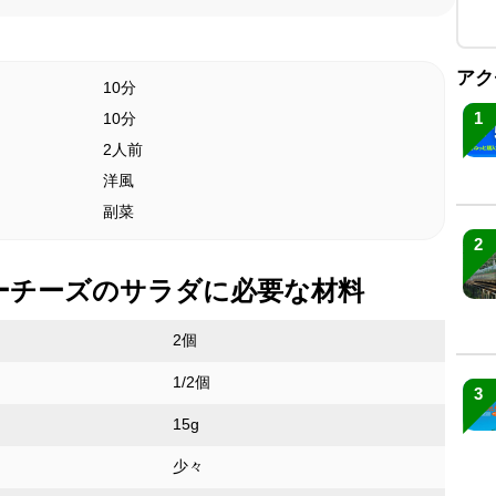
アク
10分
1
10分
2人前
洋風
副菜
2
ーチーズのサラダに必要な材料
2個
1/2個
3
15g
少々