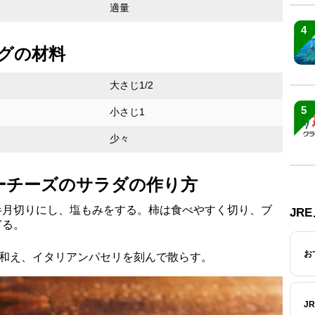
適量
4
ングの材料
大さじ1/2
5
小さじ1
少々
ーチーズのサラダの作り方
半月切りにし、塩もみをする。柿は食べやすく切り、ブ
JR
ぎる。
お
で和え、イタリアンパセリを刻んで散らす。
J