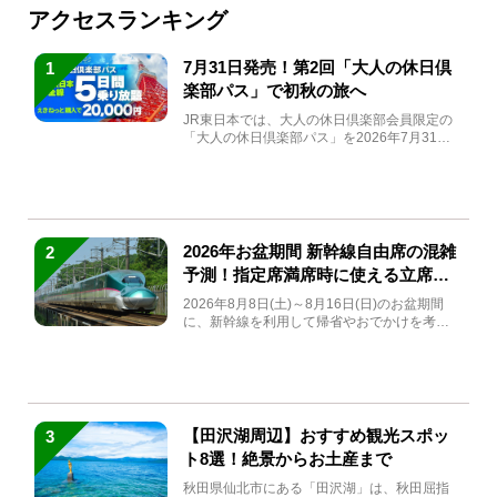
アクセスランキング
7月31日発売！第2回「大人の休日倶
1
楽部パス」で初秋の旅へ
JR東日本では、大人の休日倶楽部会員限定の
「大人の休日倶楽部パス」を2026年7月31日
(金)～9月7日...
2026年お盆期間 新幹線自由席の混雑
2
予測！指定席満席時に使える立席特
急券も解説
2026年8月8日(土)～8月16日(日)のお盆期間
に、新幹線を利用して帰省やおでかけを考え
ている方もい...
【田沢湖周辺】おすすめ観光スポッ
3
ト8選！絶景からお土産まで
秋田県仙北市にある「田沢湖」は、秋田屈指