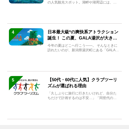
の人気観光スポット。湖畔や湖周辺には、田
沢湖の魅力を堪能できる名...
日本最大級*の爽快系アトラクション
4
誕生！ この夏、GALA湯沢が大きく
生まれ変わる
今年の夏はどこへ行こう――。 そんなときに
訪れたいのが、新潟県湯沢町にある「GALA湯
沢」。2026年...
【50代・60代に人気】クラブツーリ
5
ズムが選ばれる理由
「久しぶりに旅行に行きたいけれど、自分た
ちだけで計画するのは不安…」「同世代の方
と気兼ねなく楽しみたい」...