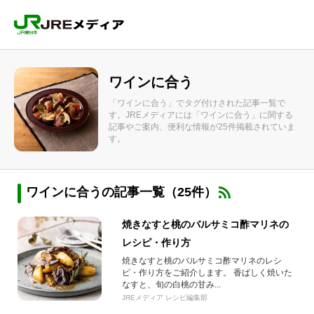
ワインに合う
「ワインに合う」でタグ付けされた記事一覧で
す。JREメディアには「ワインに合う」に関する
記事やご案内、便利な情報が25件掲載されていま
す。
ワインに合うの記事一覧（25件）
焼きなすと桃のバルサミコ酢マリネの
レシピ・作り方
焼きなすと桃のバルサミコ酢マリネのレシ
ピ・作り方をご紹介します。 香ばしく焼いた
なすと、旬の白桃の甘み...
JREメディア レシピ編集部