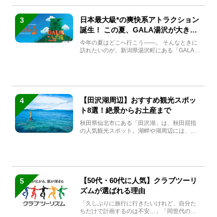
日本最大級*の爽快系アトラクション
3
誕生！ この夏、GALA湯沢が大きく
生まれ変わる
今年の夏はどこへ行こう――。 そんなときに
訪れたいのが、新潟県湯沢町にある「GALA湯
沢」。2026年...
【田沢湖周辺】おすすめ観光スポッ
4
ト8選！絶景からお土産まで
秋田県仙北市にある「田沢湖」は、秋田屈指
の人気観光スポット。湖畔や湖周辺には、田
沢湖の魅力を堪能できる名...
【50代・60代に人気】クラブツーリ
5
ズムが選ばれる理由
「久しぶりに旅行に行きたいけれど、自分た
ちだけで計画するのは不安…」「同世代の方