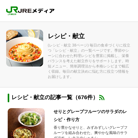
レシピ・献立
(レシピ・献立 38ページ) 毎日の食卓づくりに役立
つ「レシピ・献立」の一覧ページです。季節やシ
ーンに合わせた料理レシピを豊富に掲載し、栄養
バランスを考えた献立作りをサポートします。時
短メニュー、簡単調理法から本格レシピまで幅広
く収録。毎日の献立決めに悩む方に役立つ情報を
お届けします。
レシピ・献立の記事一覧（676件）
せりとグレープフルーツのサラダのレ
シピ・作り方
香り豊かなせりと、みずみずしいグレープフ
ルーツを組み合わせた、爽やかな風味のサラ