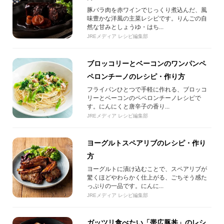
豚バラ肉を赤ワインでじっくり煮込んだ、風
味豊かな洋風の主菜レシピです。りんごの自
然な甘みとしょうゆ・はち...
JREメディア レシピ編集部
ブロッコリーとベーコンのワンパンペ
ペロンチーノのレシピ・作り方
フライパンひとつで手軽に作れる、ブロッコ
リーとベーコンのペペロンチーノレシピで
す。にんにくと唐辛子の香り...
JREメディア レシピ編集部
ヨーグルトスペアリブのレシピ・作り
方
ヨーグルトに漬け込むことで、スペアリブが
驚くほどやわらかく仕上がる、ごちそう感た
っぷりの一品です。にんに...
JREメディア レシピ編集部
ガッツリ食べたい「帯広豚丼」のレシ