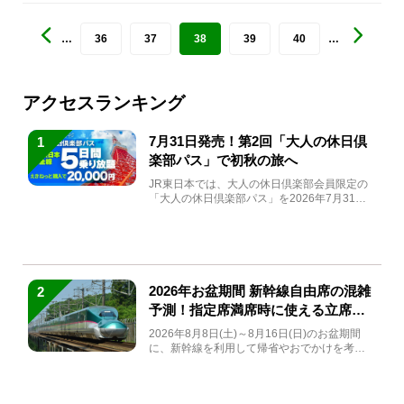
…
36
37
38
39
40
…
アクセスランキング
7月31日発売！第2回「大人の休日倶
1
楽部パス」で初秋の旅へ
JR東日本では、大人の休日倶楽部会員限定の
「大人の休日倶楽部パス」を2026年7月31日
(金)～9月7日...
2026年お盆期間 新幹線自由席の混雑
2
予測！指定席満席時に使える立席特
急券も解説
2026年8月8日(土)～8月16日(日)のお盆期間
に、新幹線を利用して帰省やおでかけを考え
ている方もい...