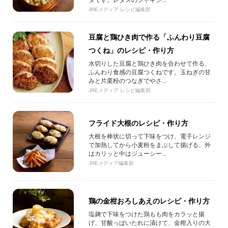
ダです。レタスのシャキシ...
JREメディア レシピ編集部
豆腐と鶏ひき肉で作る「ふんわり豆腐
つくね」のレシピ・作り方
水切りした豆腐と鶏ひき肉を合わせて作る、
ふんわり食感の豆腐つくねです。玉ねぎの甘
みと片栗粉のつなぎでやさ...
JREメディア レシピ編集部
フライド大根のレシピ・作り方
大根を棒状に切って下味をつけ、電子レンジ
で加熱してから小麦粉をまぶして揚げる、外
はカリッと中はジューシー...
JREメディア編集部
鶏の金柑おろしあえのレシピ・作り方
塩麹で下味をつけた鶏もも肉をカラッと揚
げ、甘酸っぱいたれに漬けて、金柑入りの大