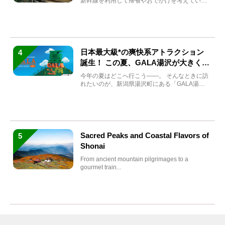
新幹線を利用して帰省やおでかけを考えている
方もい...
日本最大級*の爽快系アトラクション
4
誕生！ この夏、GALA湯沢が大きく生
まれ変わる
今年の夏はどこへ行こう――。 そんなときに訪
れたいのが、新潟県湯沢町にある「GALA湯
沢」。2026年...
Sacred Peaks and Coastal Flavors of
5
Shonai
From ancient mountain pilgrimages to a
gourmet train...