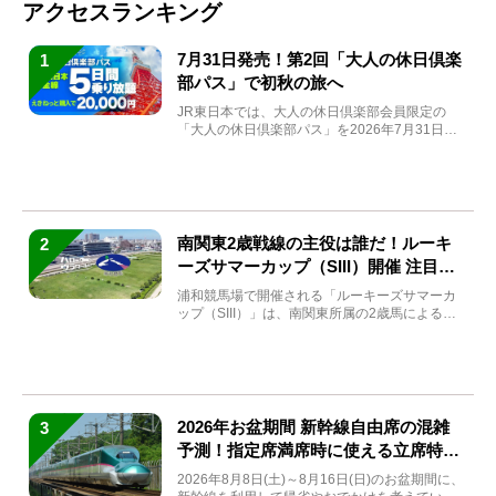
アクセスランキング
7月31日発売！第2回「大人の休日倶楽
1
部パス」で初秋の旅へ
JR東日本では、大人の休日倶楽部会員限定の
「大人の休日倶楽部パス」を2026年7月31日
(金)～9月7日...
南関東2歳戦線の主役は誰だ！ルーキ
2
ーズサマーカップ（SIII）開催 注目馬
と見どころをチェック
浦和競馬場で開催される「ルーキーズサマーカ
ップ（SIII）」は、南関東所属の2歳馬による注
目の重賞競走（...
2026年お盆期間 新幹線自由席の混雑
3
予測！指定席満席時に使える立席特急
券も解説
2026年8月8日(土)～8月16日(日)のお盆期間に、