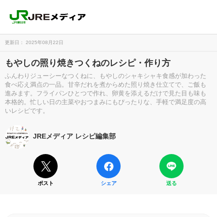
更新日： 2025年08月22日
もやしの照り焼きつくねのレシピ・作り方
ふんわりジューシーなつくねに、もやしのシャキシャキ食感が加わった
食べ応え満点の一品。甘辛だれを煮からめた照り焼き仕立てで、ご飯も
進みます。フライパンひとつで作れ、卵黄を添えるだけで見た目も味も
本格的。忙しい日の主菜やおつまみにもぴったりな、手軽で満足度の高
いレシピです。
JREメディア レシピ編集部
ポスト
シェア
送る