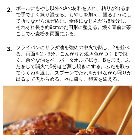
2.
ボールにもやし以外のAの材料を入れ、粘りが出るま
で手でよく練り混ぜる。もやしを加え、握るようにし
て折りながら混ぜ込む。全体になじんだら6等分し、
それぞれ長さ約9cmのだ円形に整える。焼く直前に茶
こしで小麦粉を両面にふる。
3.
フライパンにサラダ油を強めの中火で熱し、2を並べ
る。両面を2～3分、こんがりと焼き色がつくまで焼
く。余分な油をペーパータオルで拭き、Bを加え、ふ
たをして弱火で5分ほど蒸し焼きにする。ふたを取っ
てつくねを返し、スプーンでたれをかけながら照りが
出るまで煮からめる。器に盛り、卵黄を添える。