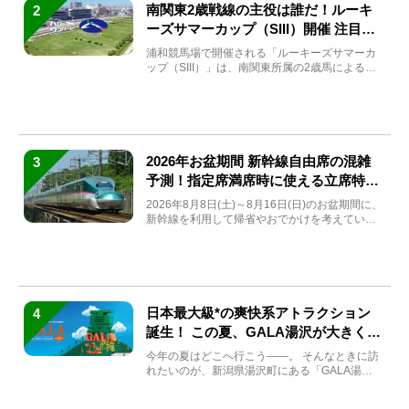
南関東2歳戦線の主役は誰だ！ルーキ
2
ーズサマーカップ（SIII）開催 注目馬
と見どころをチェック
浦和競馬場で開催される「ルーキーズサマーカ
ップ（SIII）」は、南関東所属の2歳馬による注
目の重賞競走（...
2026年お盆期間 新幹線自由席の混雑
3
予測！指定席満席時に使える立席特急
券も解説
2026年8月8日(土)～8月16日(日)のお盆期間に、
新幹線を利用して帰省やおでかけを考えている
方もい...
日本最大級*の爽快系アトラクション
4
誕生！ この夏、GALA湯沢が大きく生
まれ変わる
今年の夏はどこへ行こう――。 そんなときに訪
れたいのが、新潟県湯沢町にある「GALA湯
沢」。2026年...