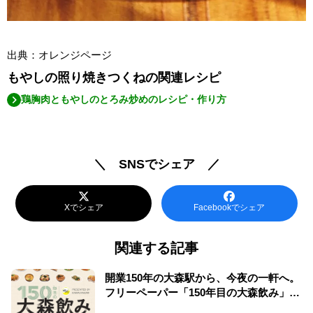
出典：オレンジページ
もやしの照り焼きつくねの関連レシピ
鶏胸肉ともやしのとろみ炒めのレシピ・作り方
＼ SNSでシェア ／
Xでシェア
Facebookでシェア
関連する記事
開業150年の大森駅から、今夜の一軒へ。
フリーペーパー「150年目の大森飲み」誕
生！