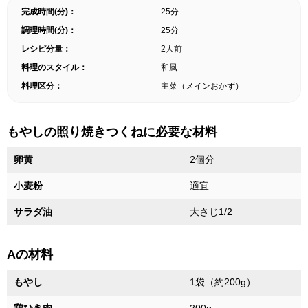
完成時間(分)：
25分
調理時間(分)：
25分
レシピ分量：
2人前
料理のスタイル：
和風
料理区分：
主菜（メインおかず）
もやしの照り焼きつくねに必要な材料
卵黄
2個分
小麦粉
適宜
サラダ油
大さじ1/2
Aの材料
もやし
1袋（約200g）