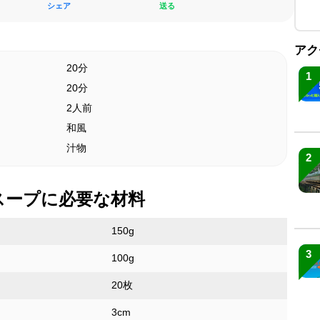
シェア
送る
アク
20分
1
20分
2人前
和風
汁物
2
スープに必要な材料
150g
3
100g
20枚
3cm