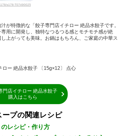
l/s178/s178-T07490025
汁が特徴的な「餃子専門店イチロー 絶品水餃子です。
子専用に開発し、独特なつるつる感とモチモチ感が絶
召し上がっても美味。お鍋はもちろん、ご家庭の中華ス
ー 絶品水餃子 〔15g×12〕 点心
専門店イチロー 絶品水餃子
購入はこちら
スープの関連レシピ
うのレシピ・作り方