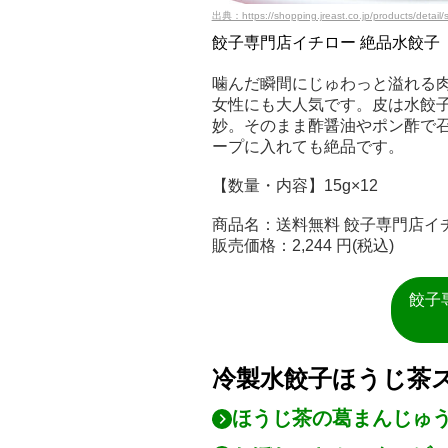
出典：https://shopping.jreast.co.jp/products/detai
餃子専門店イチロー 絶品水餃子
噛んだ瞬間にじゅわっと溢れる肉
女性にも大人気です。皮は水餃
妙。そのまま酢醤油やポン酢で
ープに入れても絶品です。
【数量・内容】15g×12
商品名：送料無料 餃子専門店イチロ
販売価格：2,244 円(税込)
餃子
冷製水餃子ほうじ茶
ほうじ茶の葛まんじゅ