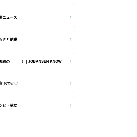
道ニュース
るさと納税
磐線の＿＿＿！｜JOBANSEN KNOW
京 おでかけ
シピ・献立