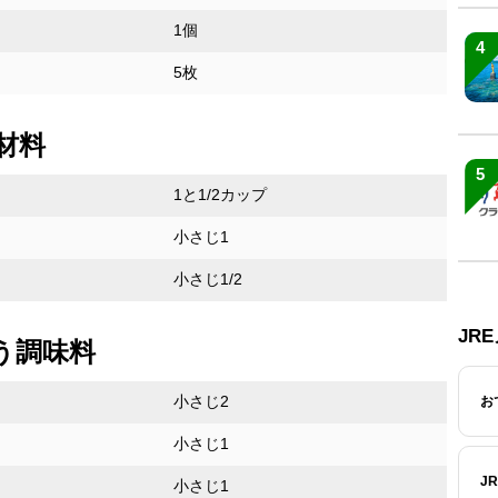
1個
4
5枚
材料
5
1と1/2カップ
小さじ1
小さじ1/2
JR
う調味料
小さじ2
お
小さじ1
J
小さじ1