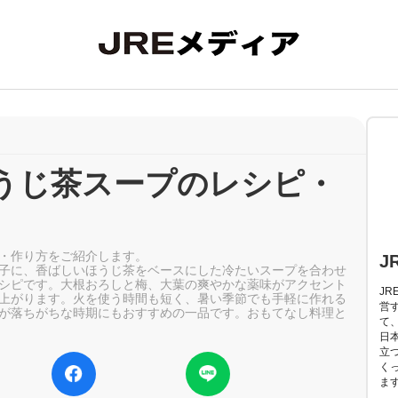
うじ茶スープのレシピ・
・作り方をご紹介します。
J
子に、香ばしいほうじ茶をベースにした冷たいスープを合わせ
シピです。大根おろしと梅、大葉の爽やかな薬味がアクセント
J
上がります。火を使う時間も短く、暑い季節でも手軽に作れる
営
が落ちがちな時期にもおすすめの一品です。おもてなし料理と
て
日
立
く
ま