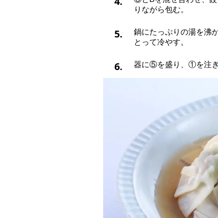
4.
りながら包む。
5.
鍋にたっぷりの湯を沸
とって冷やす。
6.
器に⑤を盛り、①を注