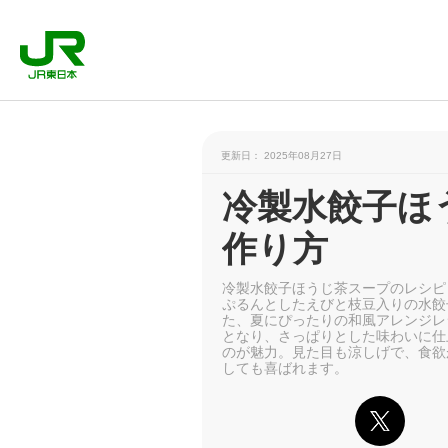
更新日： 2025年08月27日
冷製水餃子ほ
作り方
冷製水餃子ほうじ茶スープのレシピ
ぷるんとしたえびと枝豆入りの水餃
た、夏にぴったりの和風アレンジレ
となり、さっぱりとした味わいに仕
のが魅力。見た目も涼しげで、食欲
しても喜ばれます。