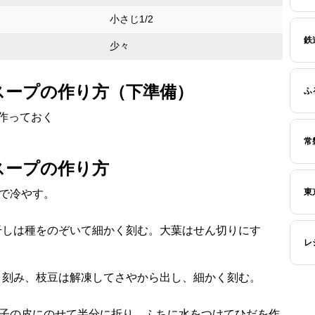
小さじ1/2
鉄
少々
スープの作り方（下準備）
ふ
作っておく
常
スープの作り方
東
で冷やす。
干しは種をのぞいて細かく刻む。大葉はせん切りにす
レ
く刻み、枝豆は解凍してさやから出し、細かく刻む。
餃子の皮にのせて半分に折り、ふちに水をつけてひだを作