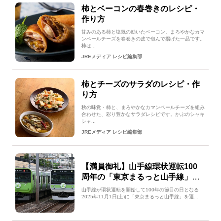
柿とベーコンの春巻きのレシピ・
作り方
甘みのある柿と塩気の効いたベーコン、まろやかなカマ
ンベールチーズを春巻きの皮で包んで揚げた一品です。
柿は...
JREメディア レシピ編集部
柿とチーズのサラダのレシピ・作
り方
秋の味覚・柿と、まろやかなカマンベールチーズを組み
合わせた、彩り豊かなサラダレシピです。かぶのシャキ
シャ...
JREメディア レシピ編集部
【満員御礼】山手線環状運転100
周年の「東京まるっと山手線」が
2025年11月1日(土)に運行！
山手線が環状運転を開始して100年の節目の日となる
2025年11月1日(土)に「東京まるっと山手線」を運...