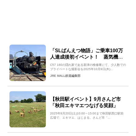
「SLばんえつ物語」ご乗車100万
人達成後初イベント！ 蒸気機関
車撮影会「～続～微睡の貴婦人」
C57 180の隠れ家である新津の検修庫にて、少人数での
を開催します‼
プライベートな撮影会を2025年10月9日(木)...
JRE MALL鉄道編集部
【秋田駅イベント】9月さんど市
「秋田エキマエつなげる笑顔」
2025年9月20日(土)10:00～15:00まで秋田駅西口駅前
広場で、エキマエ、はじまる。さんど市「...