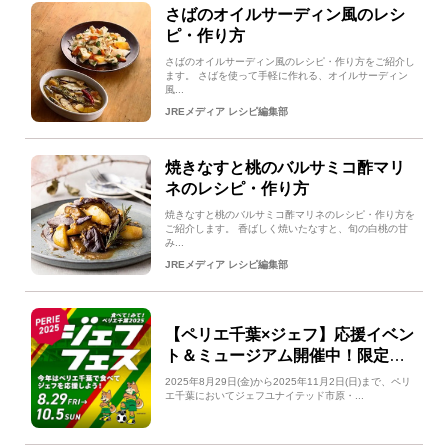
さばのオイルサーディン風のレシ
ピ・作り方
さばのオイルサーディン風のレシピ・作り方をご紹介し
ます。 さばを使って手軽に作れる、オイルサーディン
風...
JREメディア レシピ編集部
焼きなすと桃のバルサミコ酢マリ
ネのレシピ・作り方
焼きなすと桃のバルサミコ酢マリネのレシピ・作り方を
ご紹介します。 香ばしく焼いたなすと、旬の白桃の甘
み...
JREメディア レシピ編集部
【ペリエ千葉×ジェフ】応援イベン
ト＆ミュージアム開催中！限定グ
ッズや観戦チケットが当たる！
2025年8月29日(金)から2025年11月2日(日)まで、ペリ
エ千葉においてジェフユナイテッド市原・...