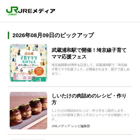
2026年08月09日のピックアップ
武蔵浦和駅で開催！埼京線子育て
ママ応援フェス
埼京線開業40周年を記念して、武蔵浦和駅で「埼京線
子育てママ応援フェス」が開催されます。親子で楽しめ
るワ...
しいたけの肉詰めのレシピ・作り
方
しいたけの肉詰めのレシピ・作り方をご紹介します。
しいたけの旨味と鶏ミンチのジューシーさが絶妙にマッ
チ...
JREメディア レシピ編集部