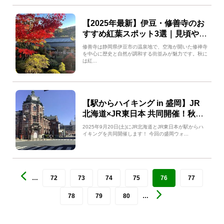
【2025年最新】伊豆・修善寺のお
すすめ紅葉スポット3選｜見頃やア
クセス情報も紹介！
修善寺は静岡県伊豆市の温泉地で、空海が開いた修禅寺
を中心に歴史と自然が調和する街並みが魅力です。秋に
は紅...
【駅からハイキング in 盛岡】JR
北海道×JR東日本 共同開催！秋の
街歩きイベント
2025年9月20日(土)にJR北海道とJR東日本が駅からハ
イキングを共同開催します！ 今回の盛岡ウォ...
…
72
73
74
75
76
77
78
79
80
…