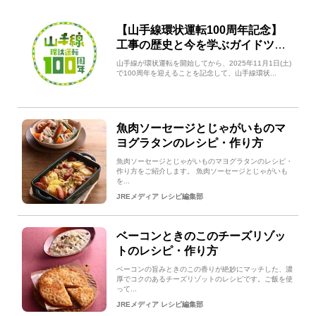
【山手線環状運転100周年記念】
工事の歴史と今を学ぶガイドツア
ー開催！
山手線が環状運転を開始してから、2025年11月1日(土)
で100周年を迎えることを記念して、山手線環状...
魚肉ソーセージとじゃがいものマ
ヨグラタンのレシピ・作り方
魚肉ソーセージとじゃがいものマヨグラタンのレシピ・
作り方をご紹介します。 魚肉ソーセージとじゃがいも
を...
JREメディア レシピ編集部
ベーコンときのこのチーズリゾッ
トのレシピ・作り方
ベーコンの旨みときのこの香りが絶妙にマッチした、濃
厚でコクのあるチーズリゾットのレシピです。ご飯を使
って...
JREメディア レシピ編集部