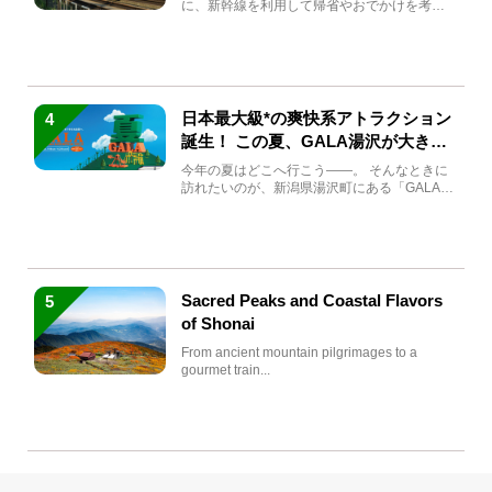
に、新幹線を利用して帰省やおでかけを考え
ている方もい...
日本最大級*の爽快系アトラクション
4
誕生！ この夏、GALA湯沢が大きく
生まれ変わる
今年の夏はどこへ行こう――。 そんなときに
訪れたいのが、新潟県湯沢町にある「GALA湯
沢」。2026年...
Sacred Peaks and Coastal Flavors
5
of Shonai
From ancient mountain pilgrimages to a
gourmet train...