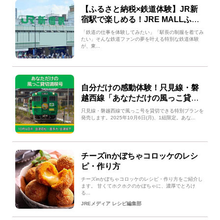
【ふるさと納税×鉄道体験】JR新
宿駅で楽しめる！JRE MALLふる
さと納税限定返礼品
「鉄道の仕事を体験してみたい」「駅長の制服を着てみ
たい」そんな鉄道ファンの夢を叶える特別な鉄道体験
が、東...
自分だけの感動体験！只見線・磐
越西線「あなただけの風っこ貸切
満喫号」1組限定で販売します！
只見線・磐越西線で風っこ号を貸切できる特別プランを
発売します。2025年10月6日(月)、1組限定。あな...
チーズinかぼちゃコロッケのレシ
ピ・作り方
チーズinかぼちゃコロッケのレシピ・作り方をご紹介し
ます。 甘くてホクホクのかぼちゃに、濃厚でとろけ
る...
JREメディア レシピ編集部