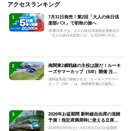
アクセスランキング
7月31日発売！第2回「大人の休日倶
1
楽部パス」で初秋の旅へ
JR東日本では、大人の休日倶楽部会員限定の
「大人の休日倶楽部パス」を2026年7月31日
(金)～9月7日...
南関東2歳戦線の主役は誰だ！ルーキ
2
ーズサマーカップ（SIII）開催 注目
馬と見どころをチェック
浦和競馬場で開催される「ルーキーズサマー
カップ（SIII）」は、南関東所属の2歳馬によ
る注目の重賞競走（...
2026年お盆期間 新幹線自由席の混雑
3
予測！指定席満席時に使える立席特
急券も解説
2026年8月8日(土)～8月16日(日)のお盆期間