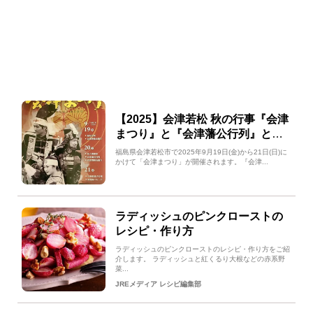
【2025】会津若松 秋の行事『会津
まつり』と『会津藩公行列』と
は？会津に来て、見て、楽しも
福島県会津若松市で2025年9月19日(金)から21日(日)に
う！
かけて「会津まつり」が開催されます。『会津...
ラディッシュのピンクローストの
レシピ・作り方
ラディッシュのピンクローストのレシピ・作り方をご紹
介します。 ラディッシュと紅くるり大根などの赤系野
菜...
JREメディア レシピ編集部