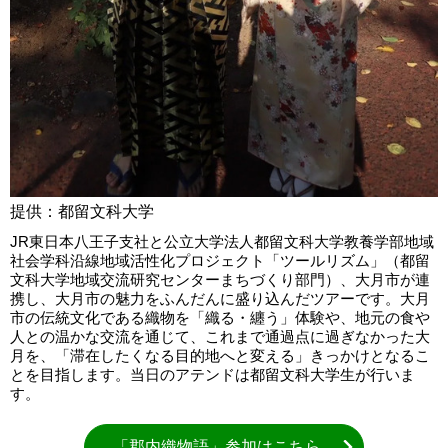
提供：都留文科大学
JR東日本八王子支社と公立大学法人都留文科大学教養学部地域
社会学科沿線地域活性化プロジェクト「ツールリズム」（都留
文科大学地域交流研究センターまちづくり部門）、大月市が連
携し、大月市の魅力をふんだんに盛り込んだツアーです。大月
市の伝統文化である織物を「織る・纏う」体験や、地元の食や
人との温かな交流を通じて、これまで通過点に過ぎなかった大
月を、「滞在したくなる目的地へと変える」きっかけとなるこ
とを目指します。当日のアテンドは都留文科大学生が行いま
す。
「郡内織物語」参加はこちら