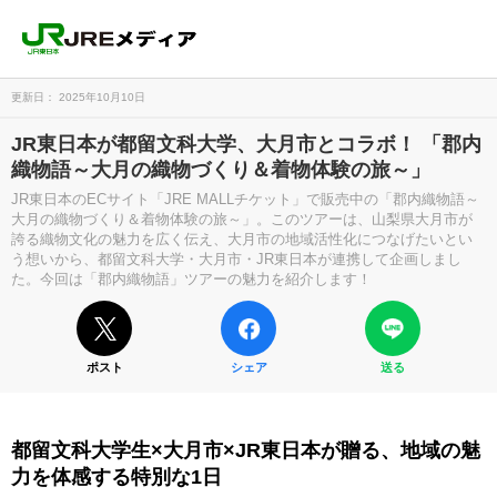
更新日： 2025年10月10日
JR東日本が都留文科大学、大月市とコラボ！ 「郡内
織物語～大月の織物づくり＆着物体験の旅～」
JR東日本のECサイト「JRE MALLチケット」で販売中の「郡内織物語～
大月の織物づくり＆着物体験の旅～」。このツアーは、山梨県大月市が
誇る織物文化の魅力を広く伝え、大月市の地域活性化につなげたいとい
う想いから、都留文科大学・大月市・JR東日本が連携して企画しまし
た。今回は「郡内織物語」ツアーの魅力を紹介します！
ポスト
シェア
送る
都留文科大学生×大月市×JR東日本が贈る、地域の魅
力を体感する特別な1日