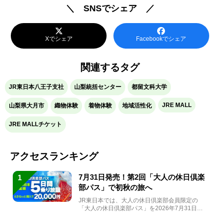
＼ SNSでシェア ／
Xでシェア
Facebookでシェア
関連するタグ
JR東日本八王子支社
山梨統括センター
都留文科大学
JRE MALL
山梨県大月市
織物体験
着物体験
地域活性化
JRE MALLチケット
アクセスランキング
7月31日発売！第2回「大人の休日倶楽
1
部パス」で初秋の旅へ
JR東日本では、大人の休日倶楽部会員限定の
「大人の休日倶楽部パス」を2026年7月31日
(金)～9月7日...