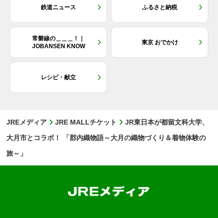
鉄道ニュース
ふるさと納税
常磐線の＿＿＿！｜
東京 おでかけ
JOBANSEN KNOW
レシピ・献立
JREメディア
JRE MALLチケット
JR東日本が都留文科大学、
大月市とコラボ！ 「郡内織物語～大月の織物づくり＆着物体験の
旅～」