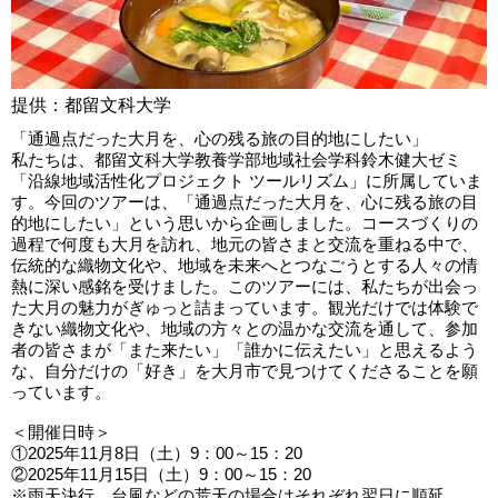
提供：都留文科大学
「通過点だった大月を、心の残る旅の目的地にしたい」
私たちは、都留文科大学教養学部地域社会学科鈴木健大ゼミ
「沿線地域活性化プロジェクト ツールリズム」に所属していま
す。今回のツアーは、「通過点だった大月を、心に残る旅の目
的地にしたい」という思いから企画しました。コースづくりの
過程で何度も大月を訪れ、地元の皆さまと交流を重ねる中で、
伝統的な織物文化や、地域を未来へとつなごうとする人々の情
熱に深い感銘を受けました。このツアーには、私たちが出会っ
た大月の魅力がぎゅっと詰まっています。観光だけでは体験で
きない織物文化や、地域の方々との温かな交流を通して、参加
者の皆さまが「また来たい」「誰かに伝えたい」と思えるよう
な、自分だけの「好き」を大月市で見つけてくださることを願
っています。
＜開催日時＞
①2025年11月8日（土）9：00～15：20
②2025年11月15日（土）9：00～15：20
※雨天決行。台風などの荒天の場合はそれぞれ翌日に順延。