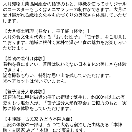
大月織物工業協同組合の指導のもと、織機を使ってオリジナル
のコースターもしくはミニマフラーの制作ができます。大月に
受け継がれる織物文化やものづくりの奥深さを体感していただ
けます。
【大月郷土料理（昼食）、笹子餅（軽食）】
大月の食文化を代表する「おつけ団子」「笹子餅」をご用意し
ております。地域に根付く素朴で温かい食の魅力をお楽しみい
ただけます。
【着物の着付け体験】
着物を身にまとい、普段は味わえない日本文化の美しさを体験
できます。
記念撮影も行い、特別な思い出を残していただけます。
※ヘアセットは付いていません。
【笹子追分人形体験】
江戸時代に甲州街道の笹子の宿場で誕生し、約300年以上の歴
史をもつ追分人形。「笹子追分人形保存会」ご協力のもと、実
際に操る体験をしていただけます。
【本陣跡・古民家 みどう本陣入館】
上記の体験の一部は、かつて大名も宿泊した由緒ある「本陣
跡・古民家 みどう本陣」にて実施します。