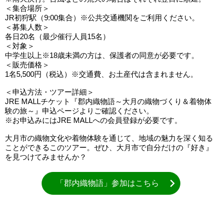
＜集合場所＞
JR初狩駅（9:00集合）※公共交通機関をご利用ください。
＜募集人数＞
各日20名（最少催行人員15名）
＜対象＞
中学生以上※18歳未満の方は、保護者の同意が必要です。
＜販売価格＞
1名5,500円（税込）※交通費、お土産代は含まれません。
＜申込方法・ツアー詳細＞
JRE MALLチケット『郡内織物語～大月の織物づくり＆着物体
験の旅～』申込ページよりご確認ください。
※お申込みにはJRE MALLへの会員登録が必要です。
大月市の織物文化や着物体験を通じて、地域の魅力を深く知る
ことができるこのツアー。ぜひ、大月市で自分だけの『好き』
を見つけてみませんか？
「郡内織物語」参加はこちら