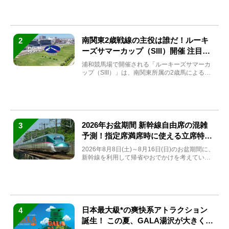
南関東2歳戦線の主役は誰だ！ルーキ
2
ーズサマーカップ（SIII）開催 注目馬
と見どころをチェック
浦和競馬場で開催される「ルーキーズサマーカ
ップ（SIII）」は、南関東所属の2歳馬による注
目の重賞競走（...
2026年お盆期間 新幹線自由席の混雑
3
予測！指定席満席時に使える立席特急
券も解説
2026年8月8日(土)～8月16日(日)のお盆期間に、
新幹線を利用して帰省やおでかけを考えている
方もい...
日本最大級*の爽快系アトラクション
4
誕生！ この夏、GALA湯沢が大きく生