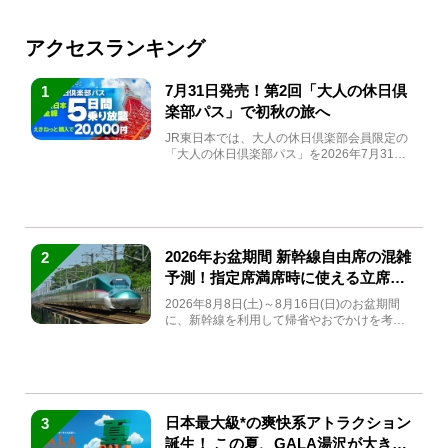
アクセスランキング
7月31日発売！第2回「大人の休日倶
1
楽部パス」で初秋の旅へ
JR東日本では、大人の休日倶楽部会員限定の
「大人の休日倶楽部パス」を2026年7月31日
(金)～9月7日...
2026年お盆期間 新幹線自由席の混雑
2
予測！指定席満席時に使える立席特
急券も解説
2026年8月8日(土)～8月16日(日)のお盆期間
に、新幹線を利用して帰省やおでかけを考え
ている方もい...
日本最大級*の爽快系アトラクション
3
誕生！ この夏、GALA湯沢が大きく