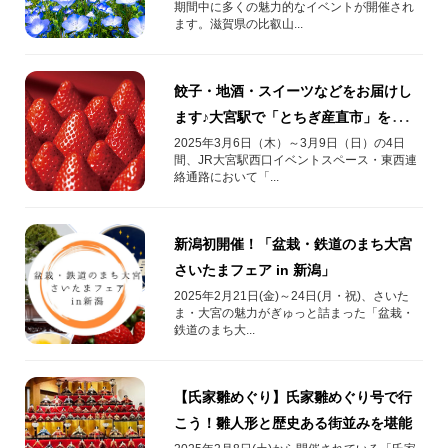
期間中に多くの魅力的なイベントが開催され
ます。滋賀県の比叡山...
餃子・地酒・スイーツなどをお届けし
ます♪大宮駅で「とちぎ産直市」を開
催！！！
2025年3月6日（木）～3月9日（日）の4日
間、JR大宮駅西口イベントスペース・東西連
絡通路において「...
新潟初開催！「盆栽・鉄道のまち大宮
さいたまフェア in 新潟」
2025年2月21日(金)～24日(月・祝)、さいた
ま・大宮の魅力がぎゅっと詰まった「盆栽・
鉄道のまち大...
【氏家雛めぐり】氏家雛めぐり号で行
こう！雛人形と歴史ある街並みを堪能