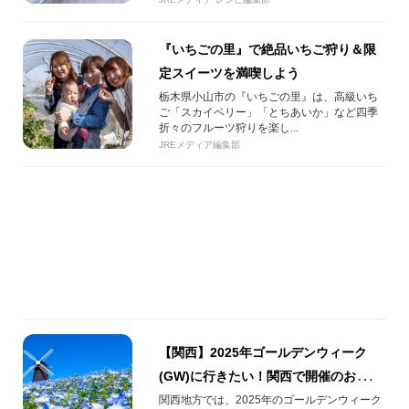
『いちごの里』で絶品いちご狩り＆限
定スイーツを満喫しよう
栃木県小山市の『いちごの里』は、高級いち
ご「スカイベリー」「とちあいか」など四季
折々のフルーツ狩りを楽し...
JREメディア編集部
【関西】2025年ゴールデンウィーク
(GW)に行きたい！関西で開催のおすす
めイベントを一挙にご紹介!!
関西地方では、2025年のゴールデンウィーク