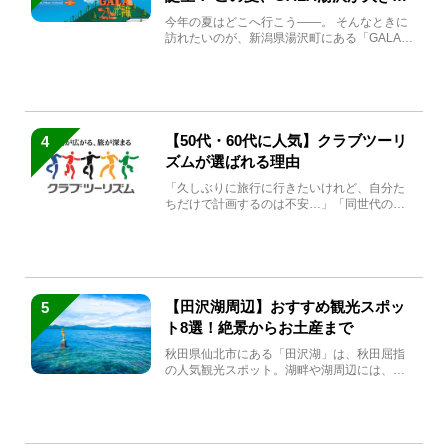
生まれ変わる
今年の夏はどこへ行こう――。 そんなときに
訪れたいのが、新潟県湯沢町にある「GALA湯
沢」。2026年...
【50代・60代に人気】クラブツーリ
4
ズムが選ばれる理由
「久しぶりに旅行に行きたいけれど、自分た
ちだけで計画するのは不安…」「同世代の方
と気兼ねなく楽しみたい」...
【田沢湖周辺】おすすめ観光スポッ
5
ト8選！絶景からお土産まで
秋田県仙北市にある「田沢湖」は、秋田屈指
の人気観光スポット。湖畔や湖周辺には、田
沢湖の魅力を堪能できる名...