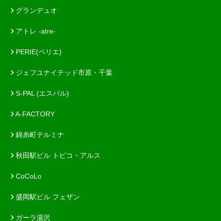
グランデュオ
アトレ -atre-
PERIE(ペリエ)
ジェフユナイテッド市原・千葉
S-PAL (エスパル)
A-FACTORY
錦糸町テルミナ
秋田駅ビル トピコ・アルス
CoCoLo
盛岡駅ビル フェザン
ガーラ湯沢