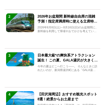
2026年お盆期間 新幹線自由席の混雑
2
予測！指定席満席時に使える立席特急
券も解説
2026年8月8日(土)～8月16日(日)のお盆期間に、
新幹線を利用して帰省やおでかけを考えている
方もい...
日本最大級*の爽快系アトラクション
3
誕生！ この夏、GALA湯沢が大きく生
まれ変わる
今年の夏はどこへ行こう――。 そんなときに訪
れたいのが、新潟県湯沢町にある「GALA湯
沢」。2026年...
【田沢湖周辺】おすすめ観光スポット
4
8選！絶景からお土産まで