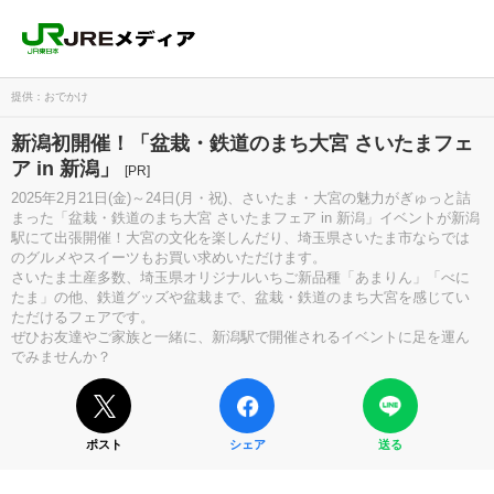
提供：おでかけ
新潟初開催！「盆栽・鉄道のまち大宮 さいたまフェ
ア in 新潟」
[PR]
2025年2月21日(金)～24日(月・祝)、さいたま・大宮の魅力がぎゅっと詰
まった「盆栽・鉄道のまち大宮 さいたまフェア in 新潟」イベントが新潟
駅にて出張開催！大宮の文化を楽しんだり、埼玉県さいたま市ならでは
のグルメやスイーツもお買い求めいただけます。
さいたま土産多数、埼玉県オリジナルいちご新品種「あまりん」「べに
たま」の他、鉄道グッズや盆栽まで、盆栽・鉄道のまち大宮を感じてい
ただけるフェアです。
ぜひお友達やご家族と一緒に、新潟駅で開催されるイベントに足を運ん
でみませんか？
ポスト
シェア
送る