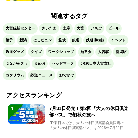
関連するタグ
大宮統括センター
さいたま
土産
大宮
いちご
ビール
菓子
新潟
はこビュン
盆栽
鉄道
鉄道博物館
イベント
鉄道グッズ
クイズ
ワークショップ
抽選会
大宮駅
新潟駅
つなが竜ヌゥ
まめお
ヘッドマーク
JR東日本大宮支社
ガタリウム
鉄道ニュース
おでかけ
アクセスランキング
7月31日発売！第2回「大人の休日倶楽
1
部パス」で初秋の旅へ
JR東日本では、大人の休日倶楽部会員限定の
「大人の休日倶楽部パス」を2026年7月31日
(金)～9月7日...