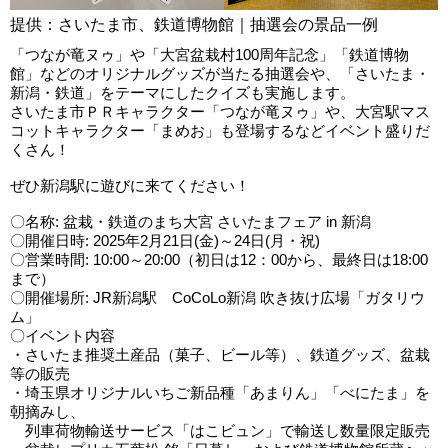
提供：さいたま市、鉄道博物館｜抽選会の景品一例
「つなが竜ヌゥ」や「大宮盆栽村100周年記念」「鉄道博物
館」などのオリジナルグッズが当たる抽選会や、「さいたま・
新潟・鉄道」をテーマにしたクイズも実施します。
さいたま市ＰＲキャラクター「つなが竜ヌゥ」や、大宮駅マス
コットキャラクター「まめお」も登場するなどイベント盛りだ
くさん！
ぜひ新潟駅に遊びに来てください！
〇名称: 盆栽・鉄道のまち大宮 さいたまフェア in 新潟
〇開催日時: 2025年2月21日(金)～24日(月・祝)
〇営業時間: 10:00～20:00（初日は12：00から、最終日は18:00
まで）
〇開催場所: JR新潟駅 CoCoLo新潟 吹き抜け広場「ガタリウ
ム」
〇イベント内容
・さいたま推奨土産品（菓子、ビール等）、鉄道グッズ、盆栽
等の販売
・埼玉県オリジナルいちご新品種「あまりん」「べにたま」を
朝摘みし、
列車荷物輸送サービス「はこビュン」で輸送し数量限定販売