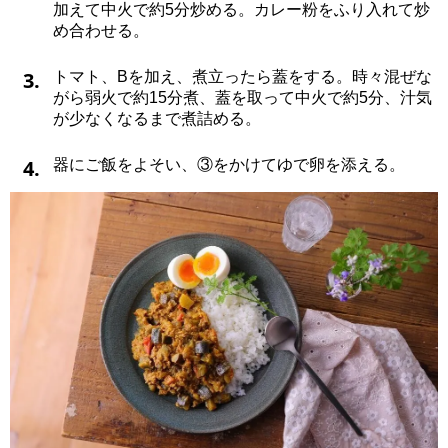
加えて中火で約5分炒める。カレー粉をふり入れて炒
め合わせる。
3.
トマト、Bを加え、煮立ったら蓋をする。時々混ぜな
がら弱火で約15分煮、蓋を取って中火で約5分、汁気
が少なくなるまで煮詰める。
4.
器にご飯をよそい、③をかけてゆで卵を添える。