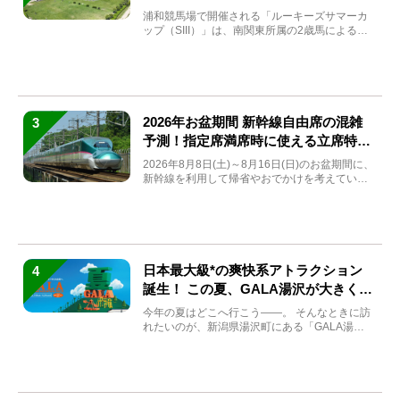
と見どころをチェック
浦和競馬場で開催される「ルーキーズサマーカ
ップ（SIII）」は、南関東所属の2歳馬による注
目の重賞競走（...
2026年お盆期間 新幹線自由席の混雑
3
予測！指定席満席時に使える立席特急
券も解説
2026年8月8日(土)～8月16日(日)のお盆期間に、
新幹線を利用して帰省やおでかけを考えている
方もい...
日本最大級*の爽快系アトラクション
4
誕生！ この夏、GALA湯沢が大きく生
まれ変わる
今年の夏はどこへ行こう――。 そんなときに訪
れたいのが、新潟県湯沢町にある「GALA湯
沢」。2026年...