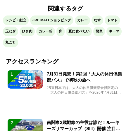
関連するタグ
レシピ・献立
JRE MALLショッピング
カレー
なす
トマト
玉ねぎ
ひき肉
カレー粉
卵
夏に食べたい
簡単
キーマ
丸ごと
アクセスランキング
7月31日発売！第2回「大人の休日倶楽
1
部パス」で初秋の旅へ
JR東日本では、大人の休日倶楽部会員限定の
「大人の休日倶楽部パス」を2026年7月31日
(金)～9月7日...
南関東2歳戦線の主役は誰だ！ルーキ
2
ーズサマーカップ（SIII）開催 注目馬