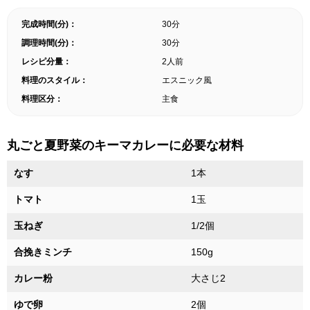
完成時間(分)：
30分
調理時間(分)：
30分
レシピ分量：
2人前
料理のスタイル：
エスニック風
料理区分：
主食
丸ごと夏野菜のキーマカレーに必要な材料
なす
1本
トマト
1玉
玉ねぎ
1/2個
合挽きミンチ
150g
カレー粉
大さじ2
ゆで卵
2個