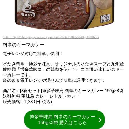
出典：https://shopping.jreast.co.jp/products/detail/s043/s043-jr-0000705
料亭のキーマカレー
電子レンジ対応で簡単、便利！
水たき料亭「博多華味鳥」オリジナルの水たきスープと九州産
銘柄鶏「博多華味鳥」の鶏肉を使った、コク深い味わいのキー
マカレーです。
袋のまま電子レンジや湯せんで簡単に調理できます。
商品名：[3食セット]博多華味鳥 料亭のキーマカレー 150g×3袋
送料無料 華味鳥 カレー レトルトカレー
販売価格：1,280 円(税込)
博多華味鳥 料亭のキーマカレー
150g×3袋 購入はこちら