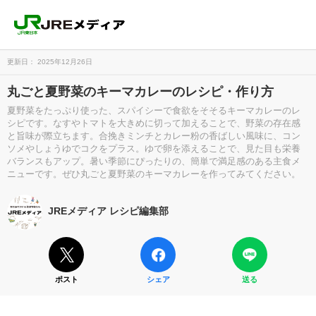
更新日： 2025年12月26日
丸ごと夏野菜のキーマカレーのレシピ・作り方
夏野菜をたっぷり使った、スパイシーで食欲をそそるキーマカレーのレ
シピです。なすやトマトを大きめに切って加えることで、野菜の存在感
と旨味が際立ちます。合挽きミンチとカレー粉の香ばしい風味に、コン
ソメやしょうゆでコクをプラス。ゆで卵を添えることで、見た目も栄養
バランスもアップ。暑い季節にぴったりの、簡単で満足感のある主食メ
ニューです。ぜひ丸ごと夏野菜のキーマカレーを作ってみてください。
JREメディア レシピ編集部
ポスト
シェア
送る