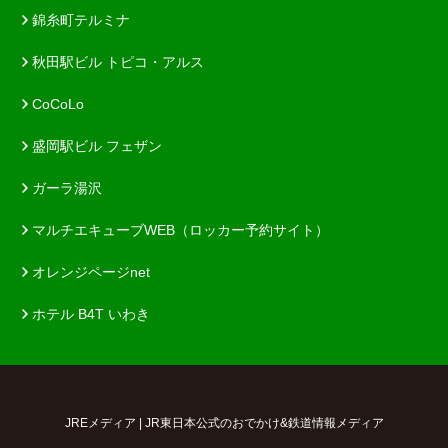
錦糸町テルミナ
秋田駅ビル トピコ・アルス
CoCoLo
盛岡駅ビル フェザン
ガーラ湯沢
マルチエキューブWEB（ロッカー予約サイト）
オレンジページnet
ホテル B4T いわき
JREメディア | JR東日本公式のおでかけ&鉄道情報メディア