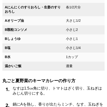
Aにんにくのすりおろし・生姜のすり
各1/2片分
おろし
Aオリーブ油
大さじ1/2
B顆粒コンソメ
小さじ2
Bしょうゆ
小さじ1
B塩
小さじ1/4
B水
1カップ
温かいご飯
適量
丸ごと夏野菜のキーマカレーの作り方
1.
なすは1.5㎝角に切り、トマトはざく切り、玉ねぎは
みじん切りにする。
2.
鍋にAを熱し、香りが出たらミンチ、なす、玉ねぎを