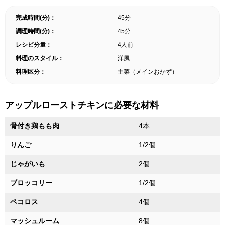
完成時間(分)：
45分
調理時間(分)：
45分
レシピ分量：
4人前
料理のスタイル：
洋風
料理区分：
主菜（メインおかず）
アップルローストチキンに必要な材料
骨付き鶏もも肉
4本
りんご
1/2個
じゃがいも
2個
ブロッコリー
1/2個
ペコロス
4個
マッシュルーム
8個