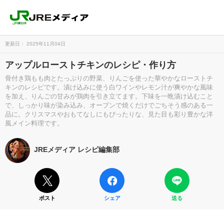
更新日： 2025年11月04日
アップルローストチキンのレシピ・作り方
骨付き鶏もも肉とたっぷりの野菜、りんごを使った華やかなローストチ
キンのレシピです。漬け込みに使う白ワインやレモン汁が爽やかな風味
を加え、りんごの甘みが鶏肉を引き立てます。下味を一晩漬け込むこと
で、しっかり味が染み込み、オーブンで焼くだけでごちそう感のある一
品に。クリスマスやおもてなしにもぴったりな、見た目も彩り豊かな洋
風メイン料理です。
JREメディア レシピ編集部
ポスト
シェア
送る