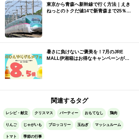
東京から青森へ新幹線で行く方法｜えき
ねっとのトクだ値14で新青森まで25％割
引【2026年夏】
暑さに負けないご褒美を！7月のJRE
MALL伊湘箱はお得なキャンペーンが盛
りだくさん！
関連するタグ
レシピ・献立
クリスマス
パーティー
おもてなし
鶏肉
りんご
じゃがいも
ブロッコリー
玉ねぎ
マッシュルーム
トマト
季節の行事