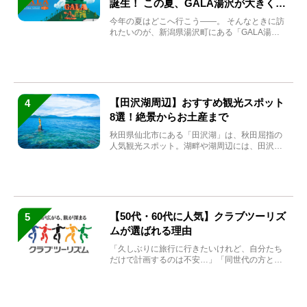
誕生！ この夏、GALA湯沢が大きく生
まれ変わる
今年の夏はどこへ行こう――。 そんなときに訪
れたいのが、新潟県湯沢町にある「GALA湯
沢」。2026年...
【田沢湖周辺】おすすめ観光スポット
4
8選！絶景からお土産まで
秋田県仙北市にある「田沢湖」は、秋田屈指の
人気観光スポット。湖畔や湖周辺には、田沢湖
の魅力を堪能できる名...
【50代・60代に人気】クラブツーリズ
5
ムが選ばれる理由
「久しぶりに旅行に行きたいけれど、自分たち
だけで計画するのは不安…」「同世代の方と気
兼ねなく楽しみたい」...