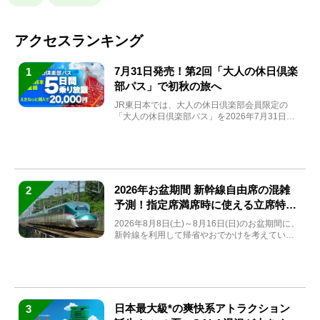
アクセスランキング
7月31日発売！第2回「大人の休日倶楽
1
部パス」で初秋の旅へ
JR東日本では、大人の休日倶楽部会員限定の
「大人の休日倶楽部パス」を2026年7月31日
(金)～9月7日...
2026年お盆期間 新幹線自由席の混雑
2
予測！指定席満席時に使える立席特急
券も解説
2026年8月8日(土)～8月16日(日)のお盆期間に、
新幹線を利用して帰省やおでかけを考えている
方もい...
日本最大級*の爽快系アトラクション
3