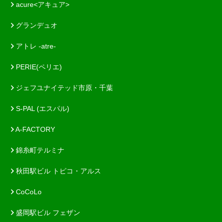
acure<アキュア>
グランデュオ
アトレ -atre-
PERIE(ペリエ)
ジェフユナイテッド市原・千葉
S-PAL (エスパル)
A-FACTORY
錦糸町テルミナ
秋田駅ビル トピコ・アルス
CoCoLo
盛岡駅ビル フェザン