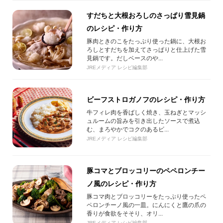
すだちと大根おろしのさっぱり雪見鍋
のレシピ・作り方
豚肉ときのこをたっぷり使った鍋に、大根お
ろしとすだちを加えてさっぱりと仕上げた雪
見鍋です。だしベースのや...
JREメディア レシピ編集部
ビーフストロガノフのレシピ・作り方
牛フィレ肉を香ばしく焼き、玉ねぎとマッシ
ュルームの旨みを引き出したソースで煮込
む、まろやかでコクのあるビ...
JREメディア レシピ編集部
豚コマとブロッコリーのペペロンチー
ノ風のレシピ・作り方
豚コマ肉とブロッコリーをたっぷり使ったペ
ペロンチーノ風の一皿。にんにくと鷹の爪の
香りが食欲をそそり、オリ...
JREメディア レシピ編集部