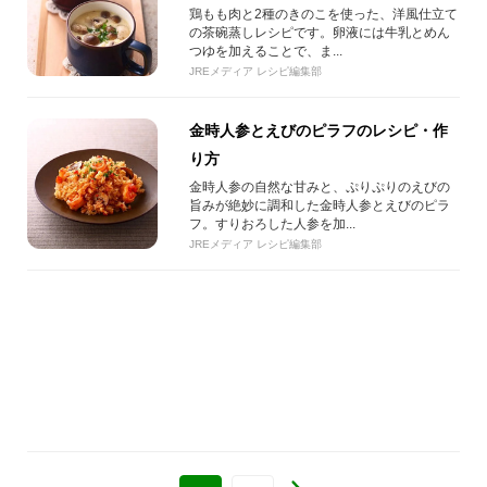
鶏もも肉と2種のきのこを使った、洋風仕立て
の茶碗蒸しレシピです。卵液には牛乳とめん
つゆを加えることで、ま...
JREメディア レシピ編集部
金時人参とえびのピラフのレシピ・作
り方
金時人参の自然な甘みと、ぷりぷりのえびの
旨みが絶妙に調和した金時人参とえびのピラ
フ。すりおろした人参を加...
JREメディア レシピ編集部