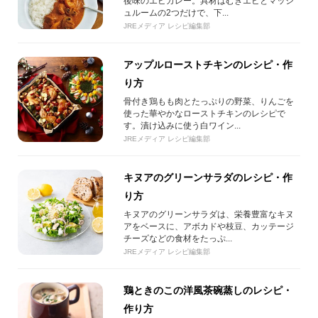
後味のエビカレー。具材はむきエビとマッシ
ュルームの2つだけで、下...
JREメディア レシピ編集部
アップルローストチキンのレシピ・作
り方
骨付き鶏もも肉とたっぷりの野菜、りんごを
使った華やかなローストチキンのレシピで
す。漬け込みに使う白ワイン...
JREメディア レシピ編集部
キヌアのグリーンサラダのレシピ・作
り方
キヌアのグリーンサラダは、栄養豊富なキヌ
アをベースに、アボカドや枝豆、カッテージ
チーズなどの食材をたっぷ...
JREメディア レシピ編集部
鶏ときのこの洋風茶碗蒸しのレシピ・
作り方