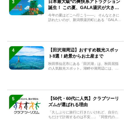
日本最大級*の爽快系アトラクション
3
誕生！ この夏、GALA湯沢が大きく
生まれ変わる
今年の夏はどこへ行こう――。 そんなときに
訪れたいのが、新潟県湯沢町にある「GALA湯
沢」。2026年...
【田沢湖周辺】おすすめ観光スポッ
4
ト8選！絶景からお土産まで
秋田県仙北市にある「田沢湖」は、秋田屈指
の人気観光スポット。湖畔や湖周辺には、田
沢湖の魅力を堪能できる名...
【50代・60代に人気】クラブツーリ
5
ズムが選ばれる理由
「久しぶりに旅行に行きたいけれど、自分た
ちだけで計画するのは不安…」「同世代の方
と気兼ねなく楽しみたい」...