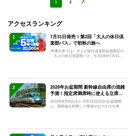
1
2
アクセスランキング
7月31日発売！第2回「大人の休日倶
1
楽部パス」で初秋の旅へ
JR東日本では、大人の休日倶楽部会員限定の
「大人の休日倶楽部パス」を2026年7月31日
(金)～9月7日...
2026年お盆期間 新幹線自由席の混雑
2
予測！指定席満席時に使える立席特
急券も解説
2026年8月8日(土)～8月16日(日)のお盆期間
に、新幹線を利用して帰省やおでかけを考え
ている方もい...