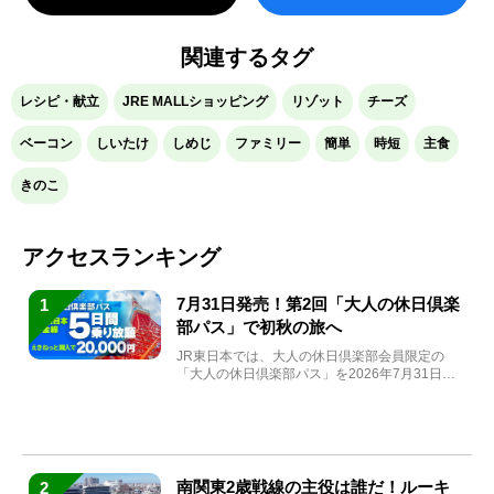
関連するタグ
レシピ・献立
JRE MALLショッピング
リゾット
チーズ
ベーコン
しいたけ
しめじ
ファミリー
簡単
時短
主食
きのこ
アクセスランキング
7月31日発売！第2回「大人の休日倶楽
1
部パス」で初秋の旅へ
JR東日本では、大人の休日倶楽部会員限定の
「大人の休日倶楽部パス」を2026年7月31日
(金)～9月7日...
南関東2歳戦線の主役は誰だ！ルーキ
2