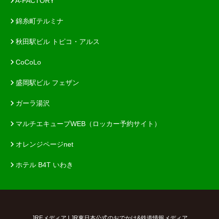
A-FACTORY
錦糸町テルミナ
秋田駅ビル トピコ・アルス
CoCoLo
盛岡駅ビル フェザン
ガーラ湯沢
マルチエキューブWEB（ロッカー予約サイト）
オレンジページnet
ホテル B4T いわき
JREメディア | JR東日本公式のおでかけ&鉄道情報メディア