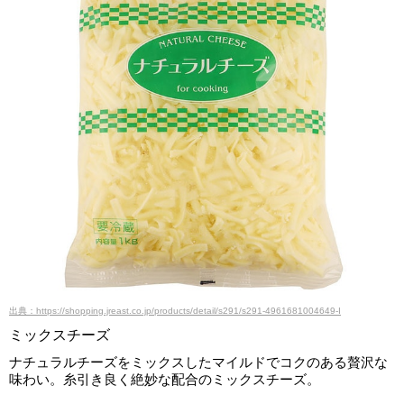
出典：https://shopping.jreast.co.jp/products/detail/s291/s291-4961681004649-I
ミックスチーズ
ナチュラルチーズをミックスしたマイルドでコクのある贅沢な
味わい。糸引き良く絶妙な配合のミックスチーズ。