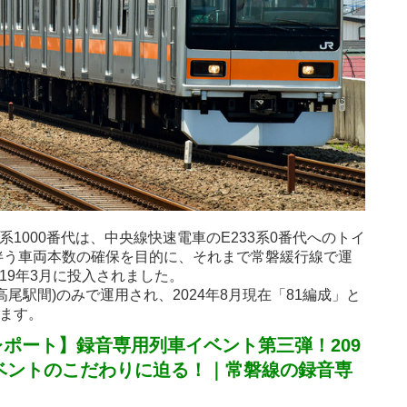
系1000番代は、中央線快速電車のE233系0番代へのトイ
伴う車両本数の確保を目的に、それまで常磐緩行線で運
19年3月に投入されました。
尾駅間)のみで運用され、2024年8月現在「81編成」と
います。
ポート】録音専用列車イベント第三弾！209
イベントのこだわりに迫る！｜常磐線の録音専