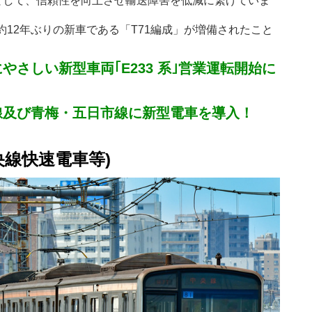
として、信頼性を向上させ輸送障害を低減に繋げていま
は約12年ぶりの新車である「T71編成」が増備されたこと
さしい新型車両｢E233 系｣営業運転開始に
)
線及び青梅・五日市線に新型電車を導入！
中央線快速電車等)