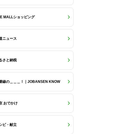
RE MALLショッピング
道ニュース
るさと納税
磐線の＿＿＿！｜JOBANSEN KNOW
京 おでかけ
シピ・献立