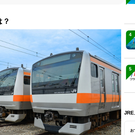
は？
4
5
JR
お