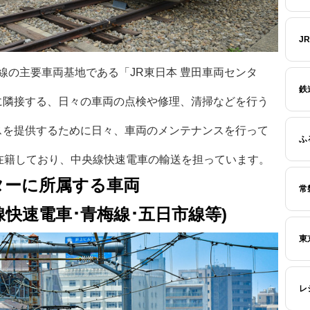
J
線の主要車両基地である「JR東日本 豊田車両センタ
鉄
に隣接する、日々の車両の点検や修理、清掃などを行う
スを提供するために日々、車両のメンテナンスを行って
ふ
車両が在籍しており、中央線快速電車の輸送を担っています。
ターに所属する車両
常
央線快速電車･青梅線･五日市線等)
東
レ