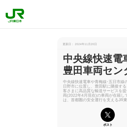
更新日： 2024年11月20日
中央線快速電
豊田車両セン
中央線快速電車や青梅線･五日市線
日野市に位置し、豊田駅に隣接する
客さまに高品質な輸送サービスを提
両(2022年4月現在)の車両が在
は、首都圏の安全運行を支えるJR
ポスト