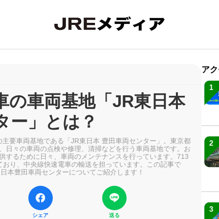
アク
1
車の車両基地「JR東日本
ター」とは？
の主要車両基地である「JR東日本 豊田車両センター」。東京都
2
、日々の車両の点検や修理、清掃などを行う車両基地です。お
供するために日々、車両のメンテナンスを行っています。713
籍しており、中央線快速電車の輸送を担っています。この記事で
東日本豊田車両センターについてご紹介します！
3
シェア
送る