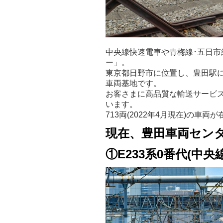
中央線快速電車や青梅線･五日市
ー」。
東京都日野市に位置し、豊田駅
車両基地です。
お客さまに高品質な輸送サービ
います。
713両(2022年4月現在)の
現在、豊田車両セン
①E233系0番代(中