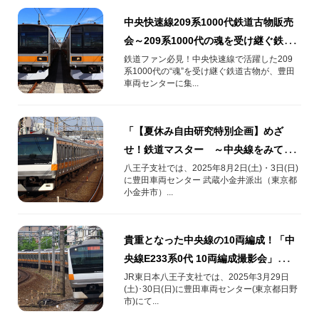
中央快速線209系1000代鉄道古物販売
会～209系1000代の魂を受け継ぐ鉄道
古物の宝探し～
鉄道ファン必見！中央快速線で活躍した209
系1000代の“魂”を受け継ぐ鉄道古物が、豊田
車両センターに集...
「【夏休み自由研究特別企画】めざ
せ！鉄道マスター ～中央線をみて！
さわって！まなぶ！電気で動く電車の
八王子支社では、2025年8月2日(土)・3日(日)
に豊田車両センター 武蔵小金井派出（東京都
しくみ～」を開催します！
小金井市）...
貴重となった中央線の10両編成！「中
央線E233系0代 10両編成撮影会」を
2025年3月29日(土)･30日(日)に開催！
JR東日本八王子支社では、2025年3月29日
(土)･30日(日)に豊田車両センター(東京都日野
市)にて...