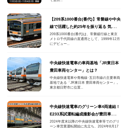
【209系1000番台(番代)】常磐線や中央
線で活躍した約25年を振り返る 気にな
る運用範囲は？
209系1000番台(番代)は、常磐緩行線と東京
メトロ千代田線の直通用として、1999年12月
にデビュー...
中央線快速電車の車両基地「JR東日本
豊田車両センター」とは？
中央線快速電車や青梅線･五日市線の主要車両
基地である「JR東日本 豊田車両センター」。
東京都日野市に位置...
中央線快速電車のグリーン車4両連結！
E233系試運転編成撮影会が豊田車両セ
ンターで開催！
2024年度末以降の中央線快速電車等でのグリ
ーン車営業運転開始に先立ち、2024年8月17