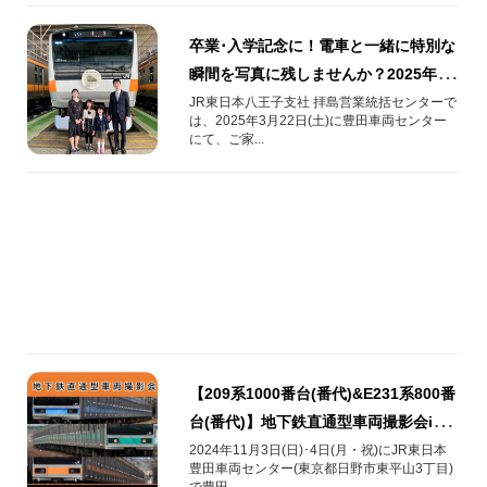
卒業･入学記念に！電車と一緒に特別な
瞬間を写真に残しませんか？2025年3
月22日(土)にメモリアルフォトイベン
JR東日本八王子支社 拝島営業統括センターで
は、2025年3月22日(土)に​豊田車両センター
トを開催
にて、ご家...
【209系1000番台(番代)&E231系800番
台(番代)】地下鉄直通型車両撮影会in豊
田車両センター
2024年11月3日(日)･4日(月・祝)にJR東日本
豊田車両センター(東京都日野市東平山3丁目)
で豊田...