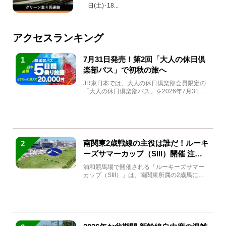
日(土)･18...
アクセスランキング
7月31日発売！第2回「大人の休日倶
1
楽部パス」で初秋の旅へ
JR東日本では、大人の休日倶楽部会員限定の
「大人の休日倶楽部パス」を2026年7月31日
(金)～9月7日...
南関東2歳戦線の主役は誰だ！ルーキ
2
ーズサマーカップ（SIII）開催 注目
馬と見どころをチェック
浦和競馬場で開催される「ルーキーズサマー
カップ（SIII）」は、南関東所属の2歳馬によ
る注目の重賞競走（...