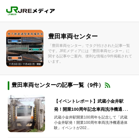
豊田車両センター
「豊田車両センター」でタグ付けされた記事一覧
です。JREメディアには「豊田車両センター」に
関する記事やご案内、便利な情報が9件掲載されて
います。
豊田車両センターの記事一覧（9件）
【イベントレポート】武蔵小金井駅
発！開業100周年記念車両洗浄機通過体
験
武蔵小金井駅開業100周年を記念して「武蔵
小金井駅発！開業100周年車両洗浄機通過体
験」イベントが202...