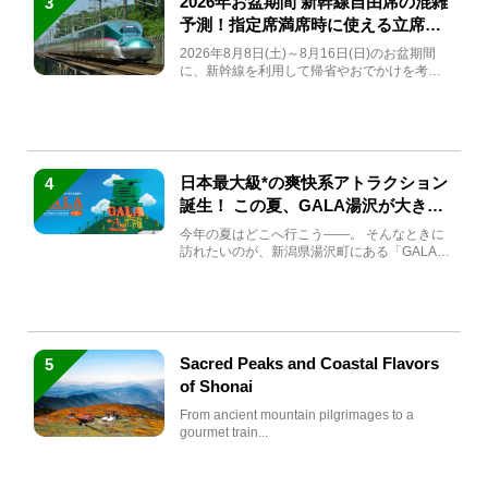
2026年お盆期間 新幹線自由席の混雑
3
予測！指定席満席時に使える立席特
急券も解説
2026年8月8日(土)～8月16日(日)のお盆期間
に、新幹線を利用して帰省やおでかけを考え
ている方もい...
日本最大級*の爽快系アトラクション
4
誕生！ この夏、GALA湯沢が大きく
生まれ変わる
今年の夏はどこへ行こう――。 そんなときに
訪れたいのが、新潟県湯沢町にある「GALA湯
沢」。2026年...
Sacred Peaks and Coastal Flavors
5
of Shonai
From ancient mountain pilgrimages to a
gourmet train...