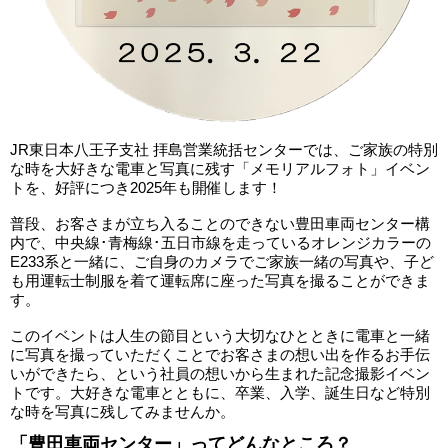
JR東日本八王子支社 拝島営業統括センターでは、ご家族の特別
な時を大好きな電車と写真に残す「メモリアルフォト」イベン
トを、好評につき2025年も開催します！
普段、お客さまが立ち入ることのできない豊田車両センター構
内で、中央線･青梅線･五日市線を走っているオレンジカラーの
E233系と一緒に、ご自身のカメラでご家族一緒の写真や、子ど
も用運転士制服を着て運転席に座った写真を撮ることができま
す。
このイベントは人生の節目という大切なひとときに電車と一緒
に写真を撮っていただくことでお客さまの想い出を作るお手伝
いができたら、という社員の想いから生まれた記念撮影イベン
トです。大好きな電車とともに、卒業、入学、誕生日など特別
な時を写真に残してみませんか。
「豊田車両センター」ってどんなところ？