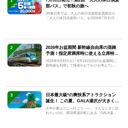
1
部パス」で初秋の旅へ
JR東日本では、大人の休日倶楽部会員限定の
「大人の休日倶楽部パス」を2026年7月31日
(金)～9月7日...
2026年お盆期間 新幹線自由席の混雑
2
予測！指定席満席時に使える立席特急
券も解説
2026年8月8日(土)～8月16日(日)のお盆期間に、
新幹線を利用して帰省やおでかけを考えている
方もい...
日本最大級*の爽快系アトラクション
3
誕生！ この夏、GALA湯沢が大きく生
まれ変わる
今年の夏はどこへ行こう――。 そんなときに訪
れたいのが、新潟県湯沢町にある「GALA湯
沢」。2026年...