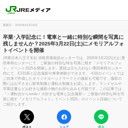
更新日： 2025年03月10日
卒業･入学記念に！電車と一緒に特別な瞬間を写真に
残しませんか？2025年3月22日(土)にメモリアルフォ
トイベントを開催
JR東日本八王子支社 拝島営業統括センターでは、2025年3月22日(土)に​豊
田車両センターにて、ご家族の特別な時を写真に残す「メモリアルフォ
ト」イベント2025を開催します。普段は立ち入れない豊田車両センター
内にて、E233系と記念撮影や車掌体験ができます。 今回のイベントでは
ご自身で作成したオリジナルヘッドマークとの撮影も可能です。撮影の
際にはお子さまに駅長制服と運転士制服をお貸しします。ランドセルや
卒業証書などお好きな撮影小物のお持ち込みも可能です。この記事では
「～運転台からsmile！大好きな電車と記念撮影～ ご家族の特別な時を写
真に残す『メモリアルフォト』イベント2025」のイベント詳細について
ご紹介します。
ポスト
シェア
送る