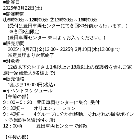
■開催日
2025年3月22日(土)
■開催時間
①9時30分～12時00分 ②13時30分～16時00分
(受付は豊田車両センターにて各回30分前から行います。)
※各回8組限定
(豊田車両センター 東口よりお入りください。)
■販売期間
2025年3月7日(金)12:00～2025年3月19日(水)12:00まで
※定員埋まり次第終了
■対象者
12歳以下のお子さま1名以上と18歳以上の保護者を含むご家
族(一家族最大5名様まで)
■販売価格
1組さま18,000円(税込)
■イベントスケジュール
【午前の部】
9：00～9：20 豊田車両センターに集合･受付
9：30頃～ オリエンテーション
9：40頃～ 4グループに分かれ移動、それぞれの撮影ポイン
トで撮影や体験(全4ヶ所)
12：00頃 豊田車両センターで解散
【午後の部】