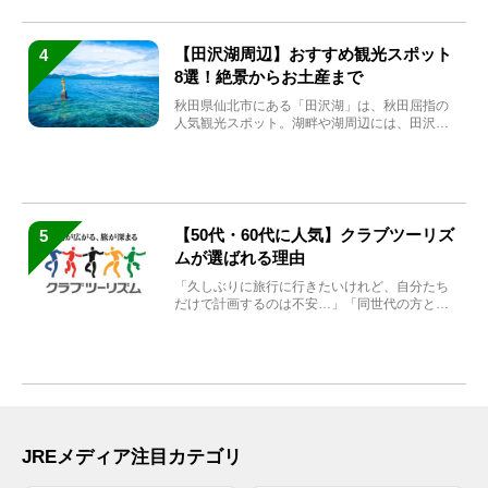
【田沢湖周辺】おすすめ観光スポット
4
8選！絶景からお土産まで
秋田県仙北市にある「田沢湖」は、秋田屈指の
人気観光スポット。湖畔や湖周辺には、田沢湖
の魅力を堪能できる名...
【50代・60代に人気】クラブツーリズ
5
ムが選ばれる理由
「久しぶりに旅行に行きたいけれど、自分たち
だけで計画するのは不安…」「同世代の方と気
兼ねなく楽しみたい」...
JREメディア注目カテゴリ