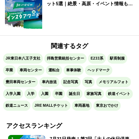
ット5選｜絶景・高原・イベント情報も紹
介
関連するタグ
JR東日本八王子支社
拝島営業統括センター
E233系
駅長制服
卒業
車両センター
運転台
車掌体験
ヘッドマーク
豊田車両センター
車内放送
記念写真
写真
メモリアルフォト
入学入園
入学
入園
卒園
誕生日
家族写真
鉄道イベント
鉄道ニュース
JRE MALLチケット
車両基地
東京おでかけ
アクセスランキング
7月31日発売！第2回「大人の休日倶楽