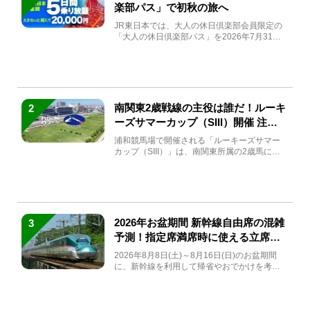
楽部パス」で初秋の旅へ
JR東日本では、大人の休日倶楽部会員限定の
「大人の休日倶楽部パス」を2026年7月31日
(金)～9月7日...
南関東2歳戦線の主役は誰だ！ルーキ
2
ーズサマーカップ（SIII）開催 注目
馬と見どころをチェック
浦和競馬場で開催される「ルーキーズサマー
カップ（SIII）」は、南関東所属の2歳馬によ
る注目の重賞競走（...
2026年お盆期間 新幹線自由席の混雑
3
予測！指定席満席時に使える立席特
急券も解説
2026年8月8日(土)～8月16日(日)のお盆期間
に、新幹線を利用して帰省やおでかけを考え
ている方もい...