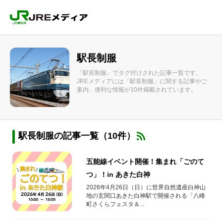
駅長制服
「駅長制服」でタグ付けされた記事一覧です。
JREメディアには「駅長制服」に関する記事やご
案内、便利な情報が10件掲載されています。
駅長制服の記事一覧（10件）
五能線イベント開催！集まれ「ごのて
つ」！in あきた白神
2026年4月26日（日）に世界自然遺産白神山
地の玄関口あきた白神駅で開催される「八峰
町さくらフェスタ＆...