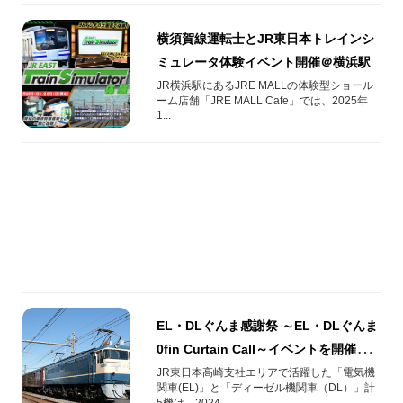
横須賀線運転士とJR東日本トレインシ
ミュレータ体験イベント開催＠横浜駅
JR横浜駅にあるJRE MALLの体験型ショール
ーム店舗「JRE MALL Cafe」では、2025年
1...
EL・DLぐんま感謝祭 ～EL・DLぐんま
0fin Curtain Call～イベントを開催し
ます！
JR東日本高崎支社エリアで活躍した「電気機
関車(EL)」と「ディーゼル機関車（DL）」計
5機は、2024...