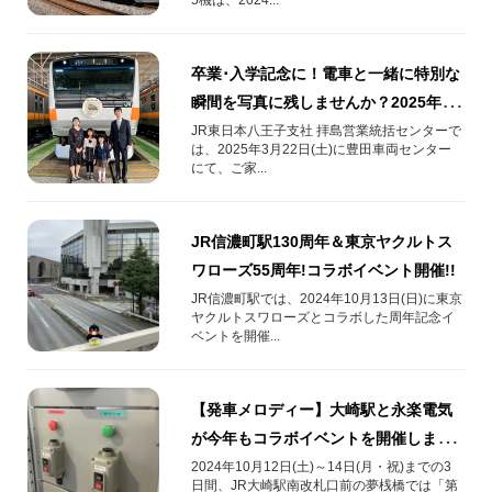
卒業･入学記念に！電車と一緒に特別な
瞬間を写真に残しませんか？2025年3
月22日(土)にメモリアルフォトイベン
JR東日本八王子支社 拝島営業統括センターで
は、2025年3月22日(土)に​豊田車両センター
トを開催
にて、ご家...
JR信濃町駅130周年＆東京ヤクルトス
ワローズ55周年!コラボイベント開催!!
JR信濃町駅では、2024年10月13日(日)に東京
ヤクルトスワローズとコラボした周年記念イ
ベントを開催...
【発車メロディー】大崎駅と永楽電気
が今年もコラボイベントを開催しま
す！
2024年10月12日(土)～14日(月・祝)までの3
日間、JR大崎駅南改札口前の夢桟橋では「第