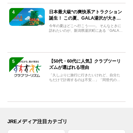
日本最大級*の爽快系アトラクション
4
誕生！ この夏、GALA湯沢が大きく
生まれ変わる
今年の夏はどこへ行こう――。 そんなときに
訪れたいのが、新潟県湯沢町にある「GALA湯
沢」。2026年...
【50代・60代に人気】クラブツーリ
5
ズムが選ばれる理由
「久しぶりに旅行に行きたいけれど、自分た
ちだけで計画するのは不安…」「同世代の方
と気兼ねなく楽しみたい」...
JREメディア注目カテゴリ