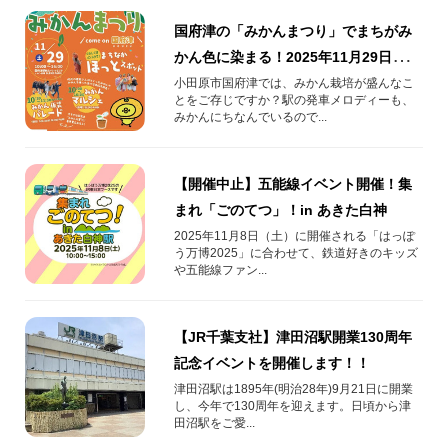
国府津の「みかんまつり」でまちがみ
かん色に染まる！2025年11月29日開
催！
小田原市国府津では、みかん栽培が盛んなこ
とをご存じですか？駅の発車メロディーも、
みかんにちなんでいるので...
【開催中止】五能線イベント開催！集
まれ「ごのてつ」！in あきた白神
2025年11月8日（土）に開催される「はっぽ
う万博2025」に合わせて、鉄道好きのキッズ
や五能線ファン...
【JR千葉支社】津田沼駅開業130周年
記念イベントを開催します！！
津田沼駅は1895年(明治28年)9月21日に開業
し、今年で130周年を迎えます。日頃から津
田沼駅をご愛...