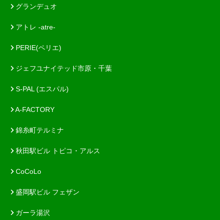
グランデュオ
アトレ -atre-
PERIE(ペリエ)
ジェフユナイテッド市原・千葉
S-PAL (エスパル)
A-FACTORY
錦糸町テルミナ
秋田駅ビル トピコ・アルス
CoCoLo
盛岡駅ビル フェザン
ガーラ湯沢