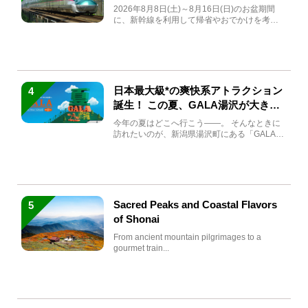
急券も解説
2026年8月8日(土)～8月16日(日)のお盆期間
に、新幹線を利用して帰省やおでかけを考え
ている方もい...
日本最大級*の爽快系アトラクション
4
誕生！ この夏、GALA湯沢が大きく
生まれ変わる
今年の夏はどこへ行こう――。 そんなときに
訪れたいのが、新潟県湯沢町にある「GALA湯
沢」。2026年...
Sacred Peaks and Coastal Flavors
5
of Shonai
From ancient mountain pilgrimages to a
gourmet train...