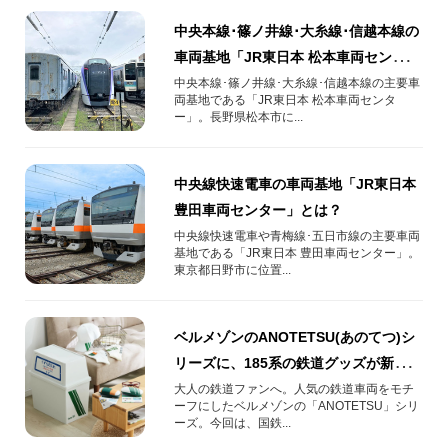
中央本線･篠ノ井線･大糸線･信越本線の
車両基地「JR東日本 松本車両センタ
ー」とは？
中央本線･篠ノ井線･大糸線･信越本線の主要車
両基地である「JR東日本 松本車両センタ
ー」。長野県松本市に...
中央線快速電車の車両基地「JR東日本
豊田車両センター」とは？
中央線快速電車や青梅線･五日市線の主要車両
基地である「JR東日本 豊田車両センター」。
東京都日野市に位置...
ベルメゾンのANOTETSU(あのてつ)シ
リーズに、185系の鉄道グッズが新登
場！
大人の鉄道ファンへ。人気の鉄道車両をモチ
ーフにしたベルメゾンの「ANOTETSU」シリ
ーズ。今回は、国鉄...