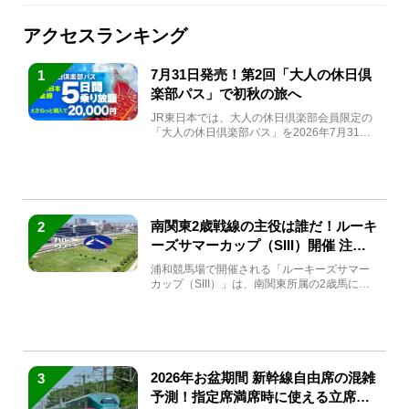
アクセスランキング
7月31日発売！第2回「大人の休日倶
1
楽部パス」で初秋の旅へ
JR東日本では、大人の休日倶楽部会員限定の
「大人の休日倶楽部パス」を2026年7月31日
(金)～9月7日...
南関東2歳戦線の主役は誰だ！ルーキ
2
ーズサマーカップ（SIII）開催 注目
馬と見どころをチェック
浦和競馬場で開催される「ルーキーズサマー
カップ（SIII）」は、南関東所属の2歳馬によ
る注目の重賞競走（...
2026年お盆期間 新幹線自由席の混雑
3
予測！指定席満席時に使える立席特