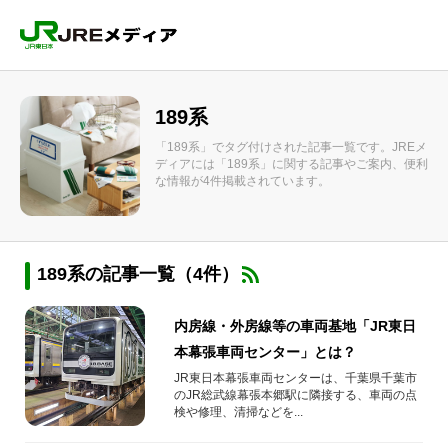
189系
「189系」でタグ付けされた記事一覧です。JREメ
ディアには「189系」に関する記事やご案内、便利
な情報が4件掲載されています。
189系の記事一覧（4件）
内房線・外房線等の車両基地「JR東日
本幕張車両センター」とは？
JR東日本幕張車両センターは、千葉県千葉市
のJR総武線幕張本郷駅に隣接する、車両の点
検や修理、清掃などを...