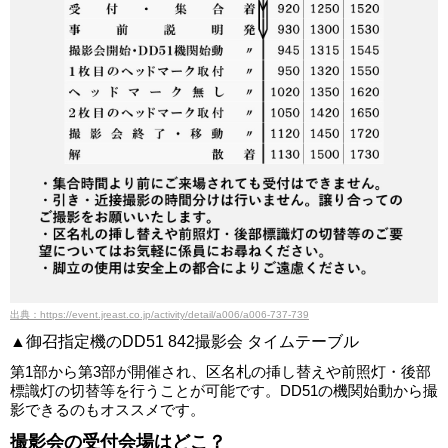
出典：https://event.jreast.co.jp/activity/detail/a006/a006-737-739
▲御召指定機のDD51 842撮影会 タイムテーブル
第1部から第3部が開催され、区名札の挿し替えや前照灯・後部
標識灯の切替等を行うことが可能です。DD51の機関始動から撮
影できるのもオススメです。
撮影会の受付会場はどこ？