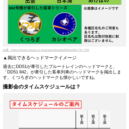
出典：https://event.jreast.co.jp/activity/detail/a006/a006-737-739
▲掲出できるヘッドマークイメージ
過去にDD51が牽引したブルートレインのヘッドマークと、
「DD51 842」が牽引した客車列車のヘッドマークを掲出しま
す。くつろぎのヘッドマークも懐かしいですね。
撮影会のタイムスケジュールは？