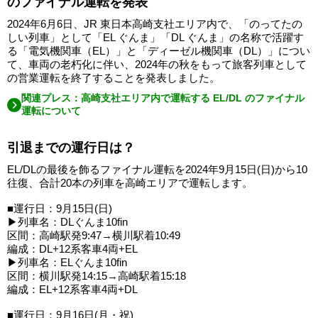
のファイナル運転を発表
2024年6月6日、JR 東日本高崎支社エリア内で、「のってたの
しい列車」として「EL ぐんま」「DL ぐんま」の名称で活躍す
る「電気機関車（EL）」と「ディーゼル機関車（DL）」につい
て、車両の老朽化に伴い、2024年の秋をもって旅客列車として
の営業運転を終了することを発表しました。
関連プレス：高崎支社エリア内で運転する EL/DL のファイナル
運転について
引退までの運行日は？
EL/DLの最後を飾るファイナル運転を2024年9月15日(日)から10
往復、合計20本の列車を高崎エリアで運転します。
■運行日：9月15日(日)
▶列車名：DLぐんま10fin
区間：高崎駅発9:47→横川駅着10:49
編成：DL+12系客車4両+EL
▶列車名：ELぐんま10fin
区間：横川駅発14:15→高崎駅着15:18
編成：EL+12系客車4両+DL
■運行日：9月16日(月・祝)