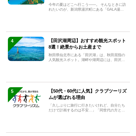
まれ変わる
今年の夏はどこへ行こう――。 そんなときに訪
れたいのが、新潟県湯沢町にある「GALA湯
沢」。2026年...
【田沢湖周辺】おすすめ観光スポット
4
8選！絶景からお土産まで
秋田県仙北市にある「田沢湖」は、秋田屈指の
人気観光スポット。湖畔や湖周辺には、田沢湖
の魅力を堪能できる名...
【50代・60代に人気】クラブツーリズ
5
ムが選ばれる理由
「久しぶりに旅行に行きたいけれど、自分たち
だけで計画するのは不安…」「同世代の方と気
兼ねなく楽しみたい」...