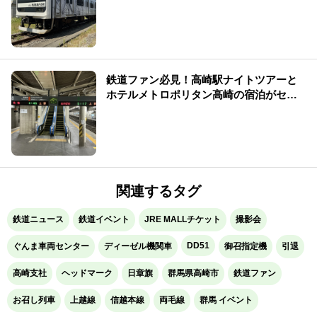
催！
鉄道ファン必見！高崎駅ナイトツアーと
ホテルメトロポリタン高崎の宿泊がセッ
トになった特別プランを販売！
関連するタグ
鉄道ニュース
鉄道イベント
JRE MALLチケット
撮影会
DD51
ぐんま車両センター
ディーゼル機関車
御召指定機
引退
高崎支社
ヘッドマーク
日章旗
群馬県高崎市
鉄道ファン
お召し列車
上越線
信越本線
両毛線
群馬 イベント