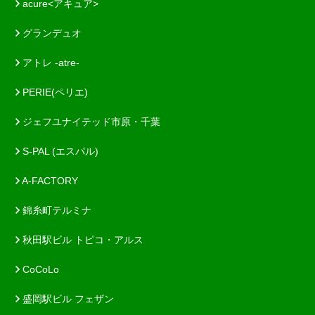
acure<アキュア>
グランデュオ
アトレ -atre-
PERIE(ペリエ)
ジェフユナイテッド市原・千葉
S-PAL (エスパル)
A-FACTORY
錦糸町テルミナ
秋田駅ビル トピコ・アルス
CoCoLo
盛岡駅ビル フェザン