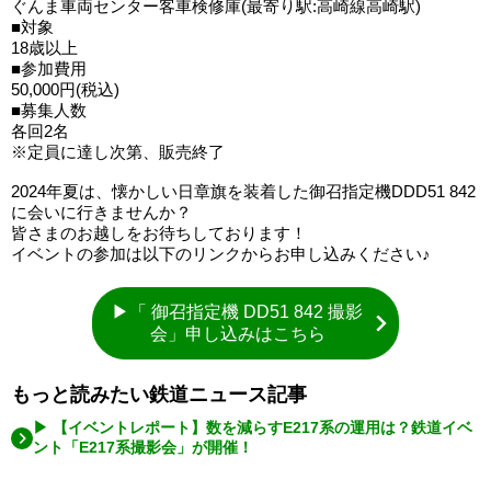
ぐんま車両センター客車検修庫(最寄り駅:高崎線高崎駅)
■対象
18歳以上
■参加費用
50,000円(税込)
■募集人数
各回2名
※定員に達し次第、販売終了
2024年夏は、懐かしい日章旗を装着した御召指定機DDD51 842
に会いに行きませんか？
皆さまのお越しをお待ちしております！
イベントの参加は以下のリンクからお申し込みください♪
▶「 御召指定機 DD51 842 撮影
会」申し込みはこちら
もっと読みたい鉄道ニュース記事
▶ 【イベントレポート】数を減らすE217系の運用は？鉄道イベ
ント「E217系撮影会」が開催！