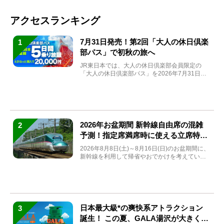
アクセスランキング
7月31日発売！第2回「大人の休日倶楽
1
部パス」で初秋の旅へ
JR東日本では、大人の休日倶楽部会員限定の
「大人の休日倶楽部パス」を2026年7月31日
(金)～9月7日...
2026年お盆期間 新幹線自由席の混雑
2
予測！指定席満席時に使える立席特急
券も解説
2026年8月8日(土)～8月16日(日)のお盆期間に、
新幹線を利用して帰省やおでかけを考えている
方もい...
日本最大級*の爽快系アトラクション
3
誕生！ この夏、GALA湯沢が大きく生