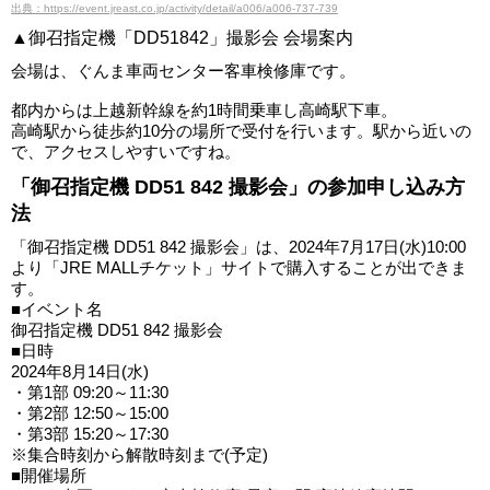
出典：https://event.jreast.co.jp/activity/detail/a006/a006-737-739
▲御召指定機「DD51842」撮影会 会場案内
会場は、ぐんま車両センター客車検修庫です。
都内からは上越新幹線を約1時間乗車し高崎駅下車。
高崎駅から徒歩約10分の場所で受付を行います。駅から近いの
で、アクセスしやすいですね。
「御召指定機 DD51 842 撮影会」の参加申し込み方
法
「御召指定機 DD51 842 撮影会」は、2024年7月17日(水)10:00
より「JRE MALLチケット」サイトで購入することが出できま
す。
■イベント名
御召指定機 DD51 842 撮影会
■日時
2024年8月14日(水)
・第1部 09:20～11:30
・第2部 12:50～15:00
・第3部 15:20～17:30
※集合時刻から解散時刻まで(予定)
■開催場所