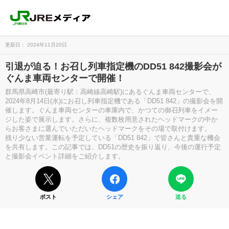
更新日： 2024年11月20日
引退が迫る！お召し列車指定機のDD51 842撮影会が
ぐんま車両センターで開催！
群馬県高崎市(最寄り駅：高崎線高崎駅)にあるぐんま車両センターで、
2024年8月14日(水)にお召し列車指定機である「DD51 842」の撮影会を開
催します。ぐんま車両センターの車庫内で、かつての御召列車をイメー
ジした姿で展示します。さらに、複数枚用意されたヘッドマークの中か
らお客さまに選んでいただいたヘッドマークをその場で取付けます。
残り少ない営業運転を予定している「DD51 842」で皆さんと貴重な機会
を共有します。この記事では、DD51の歴史を振り返り、今後の運行予定
と撮影会イベント詳細をご紹介します。
ポスト
シェア
送る