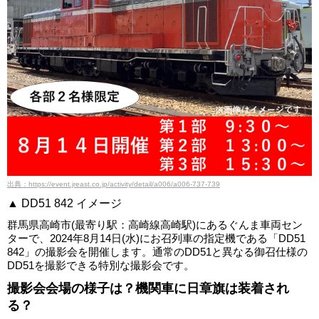
出典：https://event.jreast.co.jp/activity/detail/a006/a006-737-739
▲ DD51 842 イメージ
群馬県高崎市(最寄り駅：高崎線高崎駅)にあるぐんま車両セン
ターで、2024年8月14日(水)にお召列車の指定機である「DD51
842」の撮影会を開催します。通常のDD51と異なる御召仕様の
DD51を撮影できる特別な撮影会です。
撮影会会場の様子は？機関車に日章旗は装着され
る？