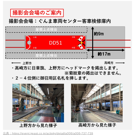
出典：https://event.jreast.co.jp/activity/detail/a006/a006-737-739