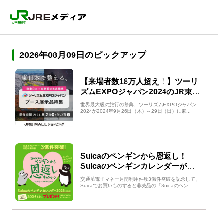
2026年08月09日のピックアップ
【来場者数18万人超え！】ツーリ
ズムEXPOジャパン2024のJR東日
本出展商品をご紹介
世界最大級の旅行の祭典、ツーリズムEXPOジャパン
2024が2024年9月26日（木）～29日（日）に東...
Suicaのペンギンから恩返し！
Suicaのペンギンカレンダーが当
たる！
交通系電子マネー月間利用件数3億件突破を記念して、
Suicaでお買いものすると非売品の「Suicaのペン...