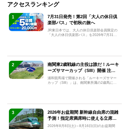
アクセスランキング
7月31日発売！第2回「大人の休日倶
1
楽部パス」で初秋の旅へ
JR東日本では、大人の休日倶楽部会員限定の
「大人の休日倶楽部パス」を2026年7月31日
(金)～9月7日...
南関東2歳戦線の主役は誰だ！ルーキ
2
ーズサマーカップ（SIII）開催 注目
馬と見どころをチェック
浦和競馬場で開催される「ルーキーズサマー
カップ（SIII）」は、南関東所属の2歳馬によ
る注目の重賞競走（...
2026年お盆期間 新幹線自由席の混雑
3
予測！指定席満席時に使える立席特
急券も解説
2026年8月8日(土)～8月16日(日)のお盆期間