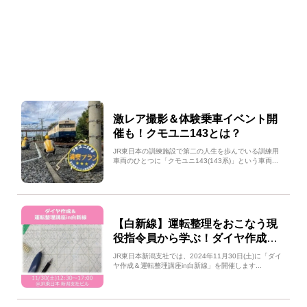
激レア撮影＆体験乗車イベント開
催も！クモユニ143とは？
JR東日本の訓練施設で第二の人生を歩んでいる訓練用
車両のひとつに「クモユニ143(143系)」という車両...
【白新線】運転整理をおこなう現
役指令員から学ぶ！ダイヤ作成＆
運転整理講座を開催！
JR東日本新潟支社では、2024年11月30日(土)に「ダイ
ヤ作成＆運転整理講座in白新線」を開催します...