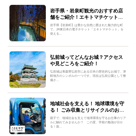
岩手県・岩泉町観光のおすすめ店
舗をご紹介！エキトマチケットを
携えてお得に岩泉を満喫しよう!!
岩手県【岩泉町】は豊かな自然に囲まれた魅力的な町
で、JR東日本の電子チケット「エキトマチケット」を
使える...
弘前城ってどんなお城？アクセス
や見どころをご紹介！
弘前城は青森県弘前市にある日本の歴史的なお城で、津
軽地方のシンボルの一つです。現在は弘前公園として整
備さ...
地域社会を支える！ 地球環境を守
る！ ごみ収集とリサイクルのおし
ごと in 志木（志木市後援）
親子で、地域社会を支えて地球環境を守るお仕事のリア
ルに触れてみませんか？ この度、学校の勉強が分か
る！面...