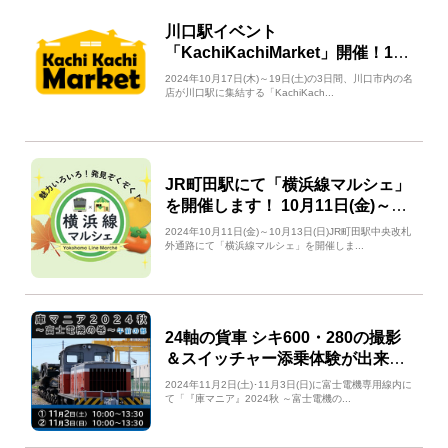
川口駅イベント
「KachiKachiMarket」開催！10
月17日(木)～19日(土)
2024年10月17日(木)～19日(土)の3日間、川口市内の名
店が川口駅に集結する「KachiKach...
JR町田駅にて「横浜線マルシェ」
を開催します！ 10月11日(金)～10
月13日(日)
2024年10月11日(金)～10月13日(日)JR町田駅中央改札
外通路にて「横浜線マルシェ」を開催しま...
24軸の貨車 シキ600・280の撮影
＆スイッチャー添乗体験が出来
る！「『庫マニア』2024秋」開
2024年11月2日(土)･11月3日(日)に富士電機専用線内に
催！
て「『庫マニア』2024秋 ～富士電機の...