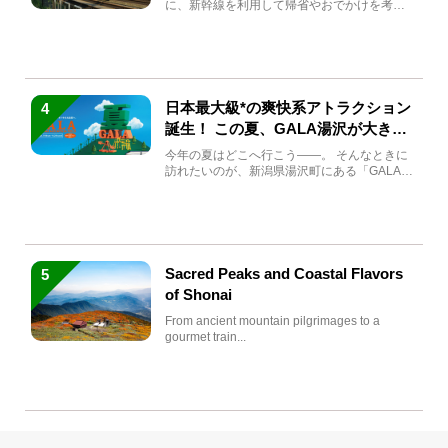
に、新幹線を利用して帰省やおでかけを考え
ている方もい...
日本最大級*の爽快系アトラクション
4
誕生！ この夏、GALA湯沢が大きく
生まれ変わる
今年の夏はどこへ行こう――。 そんなときに
訪れたいのが、新潟県湯沢町にある「GALA湯
沢」。2026年...
Sacred Peaks and Coastal Flavors
5
of Shonai
From ancient mountain pilgrimages to a
gourmet train...