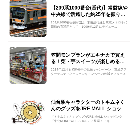
【209系1000番台(番代)】常磐線や
中央線で活躍した約25年を振り返
る 気になる運用範囲は？
209系1000番台(番代)は、常磐緩行線と東京メトロ千代
田線の直通用として、1999年12月にデビュー...
笠間モンブランがエキナカで買え
る！栗・芋スイーツが楽しめる茨
城LABイベントをご紹介
2024年12月まで開催中の観光キャンペーン「茨城アフ
ターデスティネーションキャンペーン(茨城アフターD...
仙台駅キャラクターのトキムネく
んのグッズをJRE MALL ショッピ
ング「東北 MONO WEB SHOP」
「トキムネくん」グッズがJRE MALL ショッピング
で販売します！
「東北MONO WEB SHOP」に登場！ トキ...