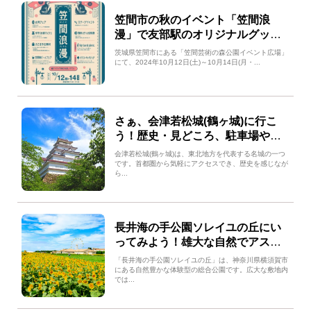
笠間市の秋のイベント「笠間浪
漫」で友部駅のオリジナルグッズ
を販売！
茨城県笠間市にある「笠間芸術の森公園イベント広場」
にて、2024年10月12日(土)～10月14日(月・...
さぁ、会津若松城(鶴ヶ城)に行こ
う！歴史・見どころ、駐車場やア
クセス情報をご紹介
会津若松城(鶴ヶ城)は、東北地方を代表する名城の一つ
です。首都圏から気軽にアクセスでき、歴史を感じなが
ら...
長井海の手公園ソレイユの丘にい
ってみよう！雄大な自然でアスレ
チックやキャンプを楽しむ！
「長井海の手公園ソレイユの丘」は、神奈川県横須賀市
にある自然豊かな体験型の総合公園です。広大な敷地内
では...