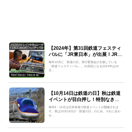
【2024年】第31回鉄道フェスティ
バルに「JR東日本」が出展！JR東
日本トレインシミュレータもやっ
毎年10月に「鉄道の日」実行委員会が主催している
てくる！
「鉄道フェスティバル」。31回目になる2024年は10
月...
【10月14日は鉄道の日】秋は鉄道
イベントが目白押し！特別なきっ
ぷのご紹介も(10月8日更新)
毎年9・10月は日本各地で鉄道イベントが開催されま
す。実は10月14日が「鉄道の日」のため、それに合わ
せ...