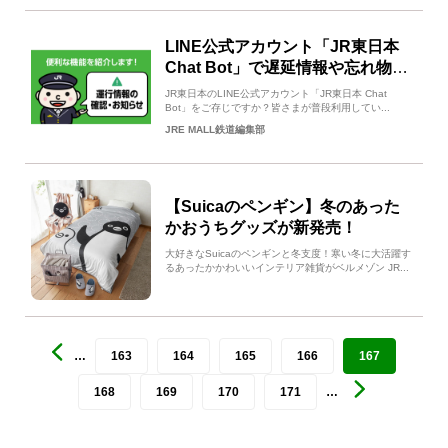
LINE公式アカウント「JR東日本
Chat Bot」で遅延情報や忘れ物を
チェック！
JR東日本のLINE公式アカウント「JR東日本 Chat
Bot」をご存じですか？皆さまが普段利用してい...
JRE MALL鉄道編集部
【Suicaのペンギン】冬のあった
かおうちグッズが新発売！
大好きなSuicaのペンギンと冬支度！寒い冬に大活躍す
るあったかかわいいインテリア雑貨がベルメゾン JR...
…
163
164
165
166
167
168
169
170
171
…