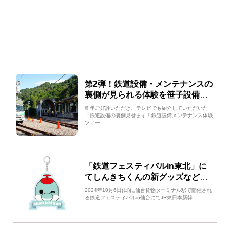
第2弾！鉄道設備・メンテナンスの
裏側が見られる体験を笹子設備ト
レーニングセンターで開催！
昨年ご好評いただき、テレビでも紹介していただいた
「鉄道設備の裏側見せます！鉄道設備メンテナンス体験
ツアー...
「鉄道フェスティバルin東北」に
てしんきちくんの新グッズなどを
販売します！！
2024年10月6日(日)に仙台貨物ターミナル駅で開催され
る鉄道フェスティバルin仙台にてJR東日本新幹...