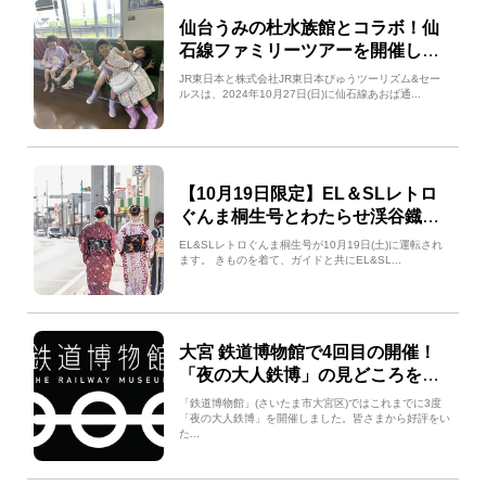
仙台うみの杜水族館とコラボ！仙
石線ファミリーツアーを開催しま
す！
JR東日本と株式会社JR東日本びゅうツーリズム&セー
ルスは、2024年10月27日(日)に仙石線あおば通...
【10月19日限定】EL＆SLレトロ
ぐんま桐生号とわたらせ渓谷鐡道
で行く秋の散策きもの旅
EL&SLレトロぐんま桐生号が10月19日(土)に運転され
ます。 きものを着て、ガイドと共にEL&SL...
大宮 鉄道博物館で4回目の開催！
「夜の大人鉄博」の見どころを解
説！
「鉄道博物館」(さいたま市大宮区)ではこれまでに3度
「夜の大人鉄博」を開催しました。皆さまから好評をい
た...