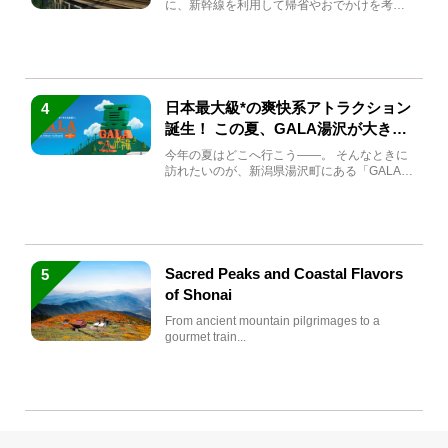
に、新幹線を利用して帰省やおでかけを考え
ている方もい...
日本最大級*の爽快系アトラクション
4
誕生！ この夏、GALA湯沢が大きく
生まれ変わる
今年の夏はどこへ行こう――。 そんなときに
訪れたいのが、新潟県湯沢町にある「GALA湯
沢」。2026年...
Sacred Peaks and Coastal Flavors
5
of Shonai
From ancient mountain pilgrimages to a
gourmet train...