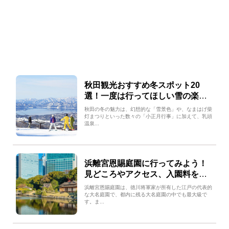
秋田観光おすすめ冬スポット20
選！一度は行ってほしい雪の楽
園！
秋田の冬の魅力は、幻想的な「雪景色」や、なまはげ柴
灯まつりといった数々の「小正月行事」に加えて、乳頭
温泉...
浜離宮恩賜庭園に行ってみよう！
見どころやアクセス、入園料をご
紹介！
浜離宮恩賜庭園は、徳川将軍家が所有した江戸の代表的
な大名庭園で、都内に残る大名庭園の中でも最大級で
す。ま...