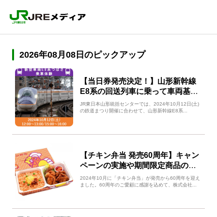
2026年08月08日のピックアップ
【当日券発売決定！】山形新幹線
E8系の回送列車に乗って車両基地
に行こう！つばさ乗車体験につい
JR東日本山形統括センターでは、2024年10月12日(土)
て
の鉄道まつり開催に合わせて、山形新幹線E8系...
【チキン弁当 発売60周年】キャン
ペーンの実施や期間限定商品の販
売について紹介！
2024年10月に「チキン弁当」が発売から60周年を迎え
ました。60周年のご愛顧に感謝を込めて、株式会社...