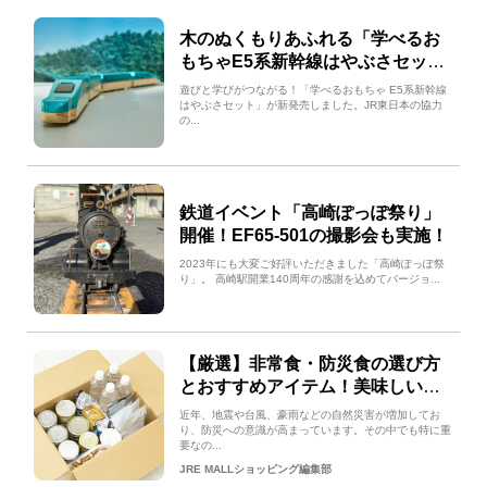
木のぬくもりあふれる「学べるお
もちゃE5系新幹線はやぶさセッ
ト」のご紹介
遊びと学びがつながる！「学べるおもちゃ E5系新幹線
はやぶさセット」が新発売しました。JR東日本の協力
の...
鉄道イベント「高崎ぽっぽ祭り」
開催！EF65-501の撮影会も実施！
2023年にも大変ご好評いただきました「高崎ぽっぽ祭
り」。 高崎駅開業140周年の感謝を込めてバージョ...
【厳選】非常食・防災食の選び方
とおすすめアイテム！美味しい商
品から王道セット商品まで
近年、地震や台風、豪雨などの自然災害が増加してお
り、防災への意識が高まっています。その中でも特に重
要なの...
JRE MALLショッピング編集部