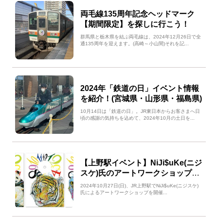
両毛線135周年記念ヘッドマーク
【期間限定】を探しに行こう！
群馬県と栃木県を結ぶ両毛線は、2024年12月26日で全
通135周年を迎えます。(高崎～小山間)それを記...
2024年「鉄道の日」イベント情報
を紹介！(宮城県・山形県・福島県)
10月14日は「鉄道の日」。JR東日本からお客さまへ日
頃の感謝の気持ちを込めて、2024年10月の土日を...
【上野駅イベント】NiJi$uKe(ニジ
スケ)氏のアートワークショップ開
催！
2024年10月27日(日)、JR上野駅でNiJi$uKe(ニジスケ)
氏によるアートワークショップを開催...