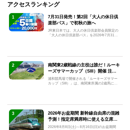
アクセスランキング
7月31日発売！第2回「大人の休日倶
1
楽部パス」で初秋の旅へ
JR東日本では、大人の休日倶楽部会員限定の
「大人の休日倶楽部パス」を2026年7月31日
(金)～9月7日...
南関東2歳戦線の主役は誰だ！ルーキ
2
ーズサマーカップ（SIII）開催 注目
馬と見どころをチェック
浦和競馬場で開催される「ルーキーズサマー
カップ（SIII）」は、南関東所属の2歳馬によ
る注目の重賞競走（...
2026年お盆期間 新幹線自由席の混雑
3
予測！指定席満席時に使える立席特
急券も解説
2026年8月8日(土)～8月16日(日)のお盆期間