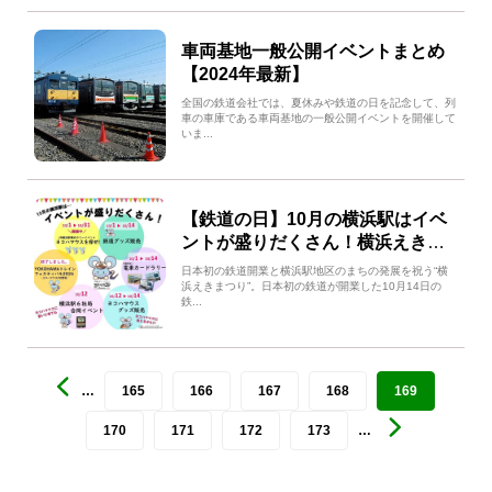
車両基地一般公開イベントまとめ
【2024年最新】
全国の鉄道会社では、夏休みや鉄道の日を記念して、列
車の車庫である車両基地の一般公開イベントを開催して
いま...
【鉄道の日】10月の横浜駅はイベ
ントが盛りだくさん！横浜えきま
つり2024
日本初の鉄道開業と横浜駅地区のまちの発展を祝う“横
浜えきまつり”。日本初の鉄道が開業した10月14日の
鉄...
…
165
166
167
168
169
170
171
172
173
…