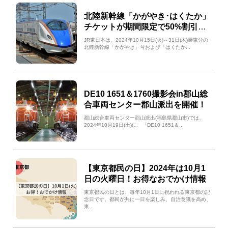
北陸新幹線「かがやき･はくたか」
チケットが期間限定で50%割引を
実施！
JR東日本は、2024年10月15日(火)～31日(木)乗車分の
北陸新幹線「かがやき」号および「はくたか...
DE10 1651＆1760撮影会in郡山総
合車両センター郡山派出を開催！
郡山総合車両センター郡山派出(福島県郡山市)では、
2024年10月19日(土)に、「DE10 1651＆...
【東京都民の日】2024年は10月1
日の火曜日！お得なおでかけ情報
東京都民の日とは、毎年10月1日に祝われる東京都の記
念日です。都民が共に一日を楽しみ、自治意識を高め、
東...