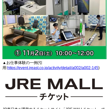
▲お仕事体験の一例(引
用:
https://event.jreast.co.jp/activity/detail/a002/a002-145
)