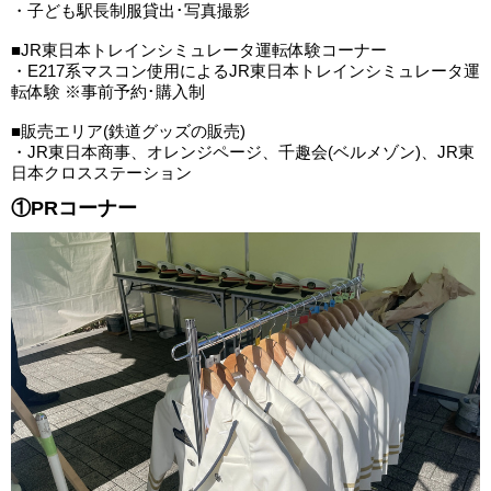
・子ども駅長制服貸出･写真撮影
■JR東日本トレインシミュレータ運転体験コーナー
・E217系マスコン使用によるJR東日本トレインシミュレータ運
転体験 ※事前予約･購入制
■販売エリア(鉄道グッズの販売)
・JR東日本商事、オレンジページ、千趣会(ベルメゾン)、JR東
日本クロスステーション
①PRコーナー