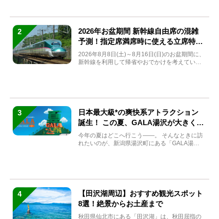
2026年お盆期間 新幹線自由席の混雑
2
予測！指定席満席時に使える立席特急
券も解説
2026年8月8日(土)～8月16日(日)のお盆期間に、
新幹線を利用して帰省やおでかけを考えている
方もい...
日本最大級*の爽快系アトラクション
3
誕生！ この夏、GALA湯沢が大きく生
まれ変わる
今年の夏はどこへ行こう――。 そんなときに訪
れたいのが、新潟県湯沢町にある「GALA湯
沢」。2026年...
【田沢湖周辺】おすすめ観光スポット
4
8選！絶景からお土産まで
秋田県仙北市にある「田沢湖」は、秋田屈指の