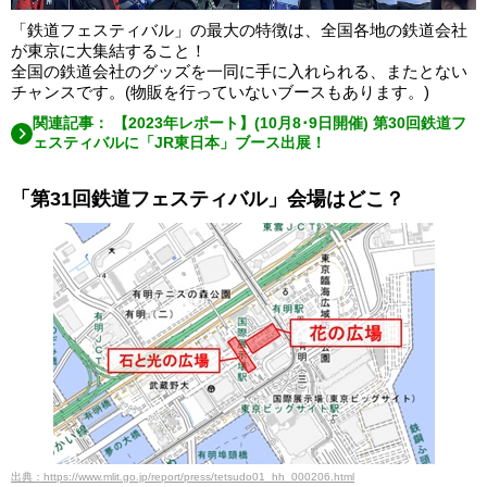
「鉄道フェスティバル」の最大の特徴は、全国各地の鉄道会社
が東京に大集結すること！
全国の鉄道会社のグッズを一同に手に入れられる、またとない
チャンスです。(物販を行っていないブースもあります。)
関連記事： 【2023年レポート】(10月8･9日開催) 第30回鉄道フ
ェスティバルに「JR東日本」ブース出展！
「第31回鉄道フェスティバル」会場はどこ？
出典：https://www.mlit.go.jp/report/press/tetsudo01_hh_000206.html