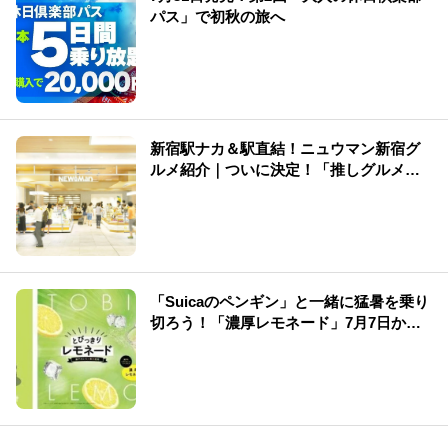
パス」で初秋の旅へ
新宿駅ナカ＆駅直結！ニュウマン新宿グ
ルメ紹介｜ついに決定！「推しグルメ総
選挙」結果発表
「Suicaのペンギン」と一緒に猛暑を乗り
切ろう！「濃厚レモネード」7月7日から
期間限定販売