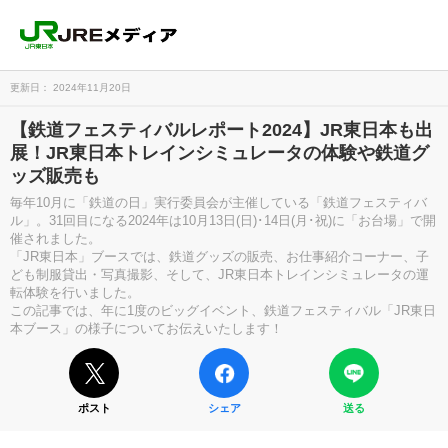
更新日： 2024年11月20日
【鉄道フェスティバルレポート2024】JR東日本も出
展！JR東日本トレインシミュレータの体験や鉄道グ
ッズ販売も
毎年10月に「鉄道の日」実行委員会が主催している「鉄道フェスティバ
ル」。31回目になる2024年は10月13日(日)･14日(月･祝)に「お台場」で開
催されました。
「JR東日本」ブースでは、鉄道グッズの販売、お仕事紹介コーナー、子
ども制服貸出・写真撮影、そして、JR東日本トレインシミュレータの運
転体験を行いました。
この記事では、年に1度のビッグイベント、鉄道フェスティバル「JR東日
本ブース」の様子についてお伝えいたします！
ポスト
シェア
送る