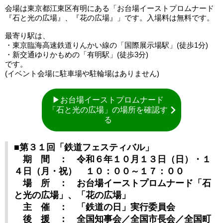
会場は東京都江東区有明にある「お台場イーストプロムナード
『石と光の広場』、『花の広場』」です。入場料は無料です。
最寄り駅は、
・東京臨海高速鉄道りんかい線の「国際展示場駅」(徒歩1分)
・新交通ゆりかもめの「有明駅」(徒歩3分)
です。
(イベント会場に駐車場や駐輪場はありません)
▶お台場イーストプロムナード
「石と光の広場」の場所を確認す
る
■第３１回「鉄道フェスティバル」
期 間 ： 令和６年１０月１３日（日）・１
４日（月・祝） １０：００～１７：００
場 所 ： お台場イーストプロムナード「石
と光の広場」、「花の広場」
主 催 ： 「鉄道の日」実行委員会
後 援 ： 全国知事会／全国市長会／全国町