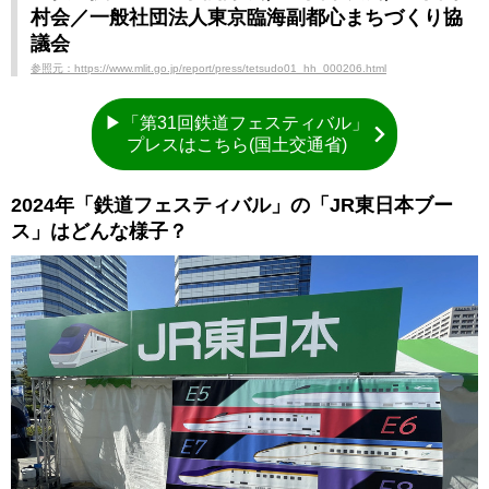
村会／一般社団法人東京臨海副都心まちづくり協
議会
参照元：https://www.mlit.go.jp/report/press/tetsudo01_hh_000206.html
▶「第31回鉄道フェスティバル」
プレスはこちら(国土交通省)
2024年「鉄道フェスティバル」の「JR東日本ブー
ス」はどんな様子？