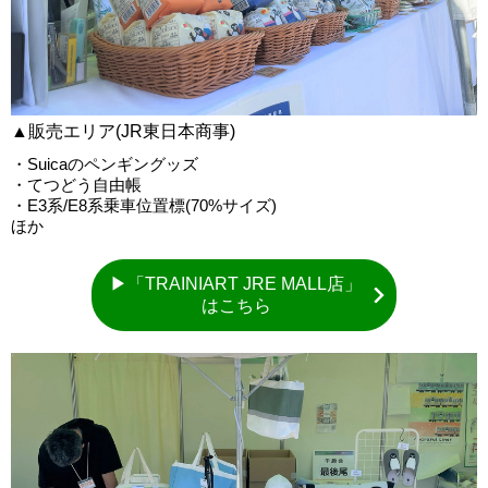
▲販売エリア(JR東日本商事)
・Suicaのペンギングッズ
・てつどう自由帳
・E3系/E8系乗車位置標(70%サイズ)
ほか
▶「TRAINIART JRE MALL店」
はこちら