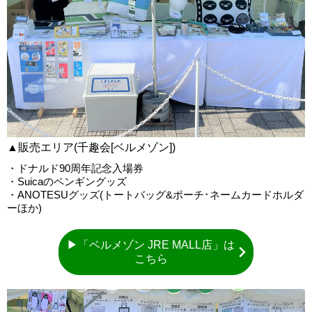
▲販売エリア(千趣会[ベルメゾン])
・ドナルド90周年記念入場券
・Suicaのペンギングッズ
・ANOTESUグッズ(トートバッグ&ポーチ･ネームカードホルダ
ーほか)
▶「ベルメゾン JRE MALL店」は
こちら