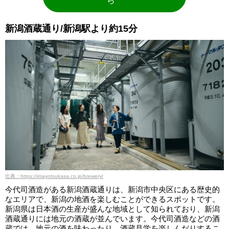
ら
新潟酒蔵通り/新潟駅より約15分
出典：https://imayotsukasa.co.jp/brewery/
今代司酒造がある新潟酒蔵通りは、新潟市中央区にある歴史的
なエリアで、新潟の地酒を楽しむことができるスポットです。
新潟県は日本酒の生産が盛んな地域として知られており、新潟
酒蔵通りには地元の酒蔵が並んでいます。今代司酒造などの酒
蔵では、地元の酒を味わったり、酒蔵見学を楽しんだりするこ