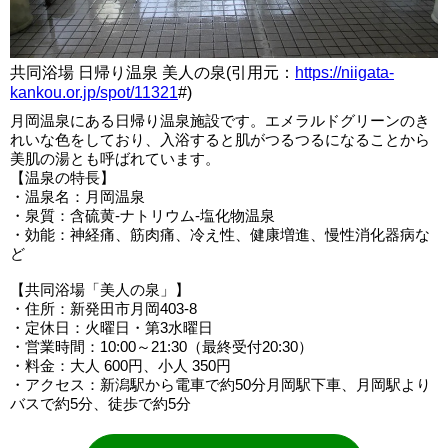
共同浴場 日帰り温泉 美人の泉(引用元：
https://niigata-
kankou.or.jp/spot/11321
#)
月岡温泉にある日帰り温泉施設です。エメラルドグリーンのき
れいな色をしており、入浴すると肌がつるつるになることから
美肌の湯とも呼ばれています。
【温泉の特長】
・温泉名：月岡温泉
・泉質：含硫黄-ナトリウム-塩化物温泉
・効能：神経痛、筋肉痛、冷え性、健康増進、慢性消化器病な
ど
【共同浴場「美人の泉」】
・住所：新発田市月岡403-8
・定休日：火曜日・第3水曜日
・営業時間：10:00～21:30（最終受付20:30）
・料金：大人 600円、小人 350円
・アクセス：新潟駅から電車で約50分月岡駅下車、月岡駅より
バスで約5分、徒歩で約5分