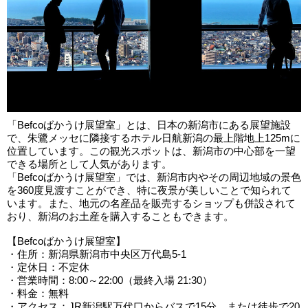
「Befcoばかうけ展望室」とは、日本の新潟市にある展望施設
で、朱鷺メッセに隣接するホテル日航新潟の最上階地上125mに
位置しています。この観光スポットは、新潟市の中心部を一望
できる場所として人気があります。
「Befcoばかうけ展望室」では、新潟市内やその周辺地域の景色
を360度見渡すことができ、特に夜景が美しいことで知られて
います。また、地元の名産品を販売するショップも併設されて
おり、新潟のお土産を購入することもできます。
【Befcoばかうけ展望室】
・住所：新潟県新潟市中央区万代島5-1
・定休日：不定休
・営業時間：8:00～22:00（最終入場 21:30）
・料金：無料
・アクセス：JR新潟駅万代口からバスで15分、または徒歩で20