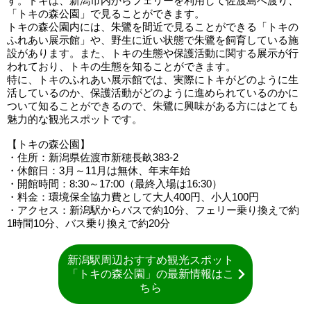
す。トキは、新潟市内からフェリーを利用して佐渡島へ渡り、
「トキの森公園」で見ることができます。
トキの森公園内には、朱鷺を間近で見ることができる「トキの
ふれあい展示館」や、野生に近い状態で朱鷺を飼育している施
設があります。また、トキの生態や保護活動に関する展示が行
われており、トキの生態を知ることができます。
特に、トキのふれあい展示館では、実際にトキがどのように生
活しているのか、保護活動がどのように進められているのかに
ついて知ることができるので、朱鷺に興味がある方にはとても
魅力的な観光スポットです。
【トキの森公園】
・住所：新潟県佐渡市新穂長畝383-2
・休館日：3月～11月は無休、年末年始
・開館時間：8:30～17:00（最終入場は16:30）
・料金：環境保全協力費として大人400円、小人100円
・アクセス：新潟駅からバスで約10分、フェリー乗り換えで約
1時間10分、バス乗り換えで約20分
新潟駅周辺おすすめ観光スポット
「トキの森公園」の最新情報はこ
ちら