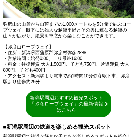
弥彦山の山麓から山頂までの1,000メートルを5分間で結ぶロー
プウェイ。眼下には雄大な越後平野とその奥に連なる越後の
山々が広がり、絶景を車窓から楽しむことができます。
【弥彦山ロープウェイ】
・住所：新潟県西蒲原郡弥彦村弥彦2898
・営業時間：始発9:00、上り最終16:00
・料金：往復運賃 大人1,500円、子ども750円、片道運賃 大人
800円、子ども400円
・アクセス：新潟駅より電車で約1時間10分弥彦駅下車、弥彦
駅より徒歩約25分
新潟駅周辺おすすめ観光スポット
「弥彦ロープウェイ」の最新情報
はこちら
■新潟駅周辺の鉄道を楽しめる観光スポット
新潟駅周辺で鉄道が好きな子どもが楽しめるスポットを紹介し