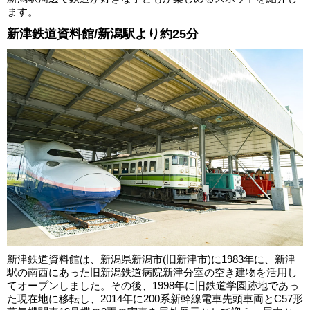
ます。
新津鉄道資料館/新潟駅より約25分
新津鉄道資料館は、新潟県新潟市(旧新津市)に1983年に、新津
駅の南西にあった旧新潟鉄道病院新津分室の空き建物を活用し
てオープンしました。その後、1998年に旧鉄道学園跡地であっ
た現在地に移転し、2014年に200系新幹線電車先頭車両とC57形