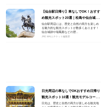
【仙台駅日帰り】車なしでOK！おすす
め観光スポット20選｜松島や仙台城跡
などの名所をご紹介
仙台駅周辺には、歴史と自然の両方を楽しめ
る魅力的な観光スポットが数多くあります！
仙台城跡や瑞鳳殿などの歴...
JRE MALLチケット編集部
日光周辺の車なしでOKおすすめ日帰り
観光スポット10選！観光モデルコース
もご紹介
日光は、歴史と自然の両方が楽しめる観光地