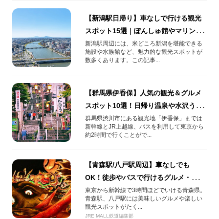
【新潟駅日帰り】車なしで行ける観光
スポット15選｜ぽんしゅ館やマリンピ
ア日本海などの名所をご紹介
新潟駅周辺には、米どころ新潟を堪能できる
施設や水族館など、魅力的な観光スポットが
数多くあります。この記事...
【群馬県伊香保】人気の観光＆グルメ
スポット10選！日帰り温泉や水沢うど
んもご紹介
群馬県渋川市にある観光地「伊香保」までは
新幹線とJR上越線、バスを利用して東京から
約2時間で行くことがで...
【青森駅/八戸駅周辺】車なしでも
OK！徒歩やバスで行けるグルメ・観光
スポットを紹介
東京から新幹線で3時間ほどでいける青森県。
青森駅、八戸駅には美味しいグルメや楽しい
観光スポットがたく...
JRE MALL鉄道編集部