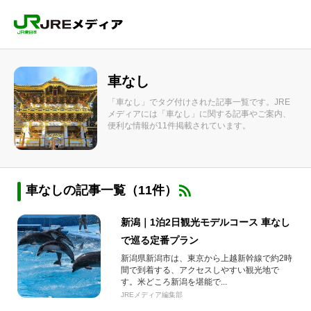
車なし
「車なし」でタグ付けされた記事一覧です。JRE
メディアには「車なし」に関する記事やご案内、
便利な情報が11件掲載されています。
車なしの記事一覧（11件）
新潟｜1泊2日観光モデルコース 車なし
で巡る定番プラン
新潟県新潟市は、東京から上越新幹線で約2時
間で到着する、アクセスしやすい観光地で
す。米どころ新潟を堪能で...
JREメディア編集部