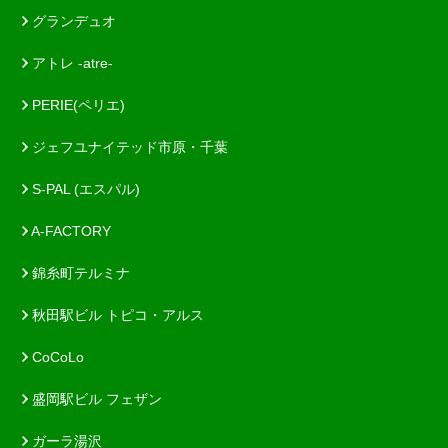
グランデュオ
アトレ -atre-
PERIE(ペリエ)
ジェフユナイテッド市原・千葉
S-PAL (エスパル)
A-FACTORY
錦糸町テルミナ
秋田駅ビル トピコ・アルス
CoCoLo
盛岡駅ビル フェザン
ガーラ湯沢