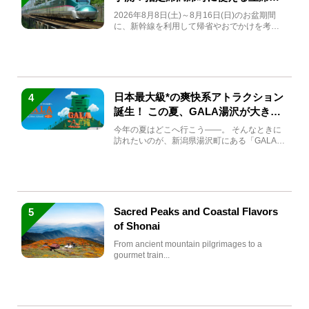
急券も解説
2026年8月8日(土)～8月16日(日)のお盆期間
に、新幹線を利用して帰省やおでかけを考え
ている方もい...
日本最大級*の爽快系アトラクション
4
誕生！ この夏、GALA湯沢が大きく
生まれ変わる
今年の夏はどこへ行こう――。 そんなときに
訪れたいのが、新潟県湯沢町にある「GALA湯
沢」。2026年...
Sacred Peaks and Coastal Flavors
5
of Shonai
From ancient mountain pilgrimages to a
gourmet train...