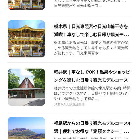
として世界中から多くの観光客が訪れます。
日光東照宮や日光山輪王寺...
栃木県｜日光東照宮や日光山輪王寺を
満喫！車なしで楽しむ日帰り観光モデ
ルコース
栃木県にある日光は、歴史と自然の両方が楽
しめる観光地として世界中から多くの観光客
が訪れます。日光東照宮や...
軽井沢｜車なしでOK！温泉やショッピ
ングを楽しむ日帰り観光モデルコース
軽井沢までは北陸新幹線で東京駅から約1時間
ほどでアクセスでき、日帰りでも気軽に行き
やすい観光地として有名...
JRE MALL鉄道編集部
福島駅からの日帰り観光モデルコース4
選｜便利でお得な「定額タクシー」を