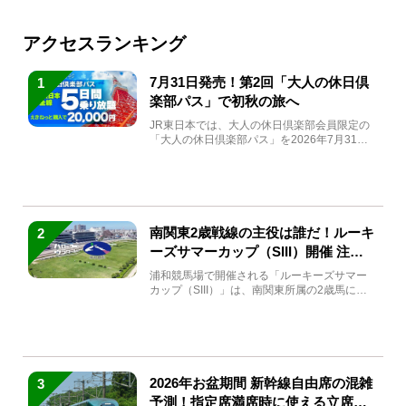
アクセスランキング
7月31日発売！第2回「大人の休日倶
1
楽部パス」で初秋の旅へ
JR東日本では、大人の休日倶楽部会員限定の
「大人の休日倶楽部パス」を2026年7月31日
(金)～9月7日...
南関東2歳戦線の主役は誰だ！ルーキ
2
ーズサマーカップ（SIII）開催 注目
馬と見どころをチェック
浦和競馬場で開催される「ルーキーズサマー
カップ（SIII）」は、南関東所属の2歳馬によ
る注目の重賞競走（...
2026年お盆期間 新幹線自由席の混雑
3
予測！指定席満席時に使える立席特