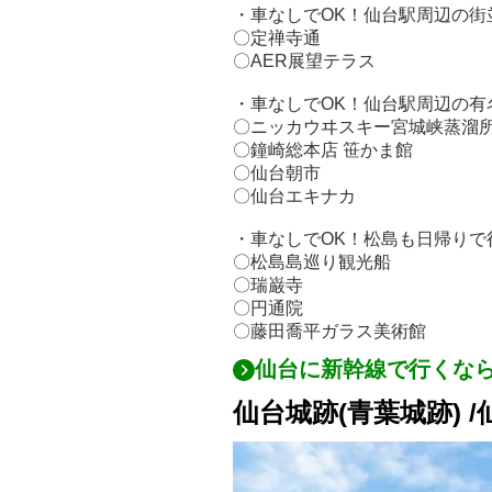
・車なしでOK！仙台駅周辺の街
〇定禅寺通
〇AER展望テラス
・車なしでOK！仙台駅周辺の有
〇ニッカウヰスキー宮城峡蒸溜所
〇鐘崎総本店 笹かま館
〇仙台朝市
〇仙台エキナカ
・車なしでOK！松島も日帰りで
〇松島島巡り観光船
〇瑞巌寺
〇円通院
〇藤田喬平ガラス美術館
仙台に新幹線で行くな
仙台城跡(青葉城跡) 