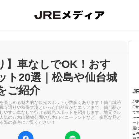
り】車なしでOK！おす
ット20選｜松島や仙台城
をご紹介
J
JR
を楽しめる魅力的な観光スポットが数多くあります！仙台城跡
禅寺通りや秋保大滝といった自然豊かなエリアまで、仙台駅か
Cサ
しやすい車なしで行ける観光スポットを紹介します。地元グル
で
人気の八木山動物公園や八木山ベニーランドなど、多彩な見ど
ャ
る際の参考にご覧ください！
ー
届
E 
買