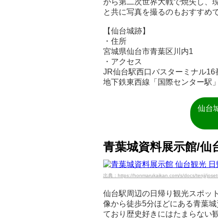
がら第二次世界大戦で焼失し、
と共に写真を撮るのもおすすめ
【仙台城跡】
・住所
宮城県仙台市青葉区川内1
・アクセス
JR仙台駅西口バスターミナル1
地下鉄東西線「国際センター駅」
仙台
青葉城資料展示館/仙
出典：https://honmarukaikan.com/s/docs/tenji/joset
仙台駅周辺の日帰り観光スポッ
像から徒歩5分ほどにある青葉
ており歴史好きにはたまらない観