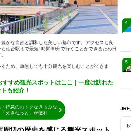
4
、豊かな自然と調和した美しい都市です。アクセスも良
ら仙台駅まで最短1時間30分で行くことができるため日
す。
5
いるため、車無しでも十分観光を楽しむことができま
のおすすめ観光スポットはここ｜一度は訪れた
ントも紹介！
線・特急のおトクなきっぷな
JR
ら「えきねっと」が便利
お
駅周辺の歴史を感じる観光スポット