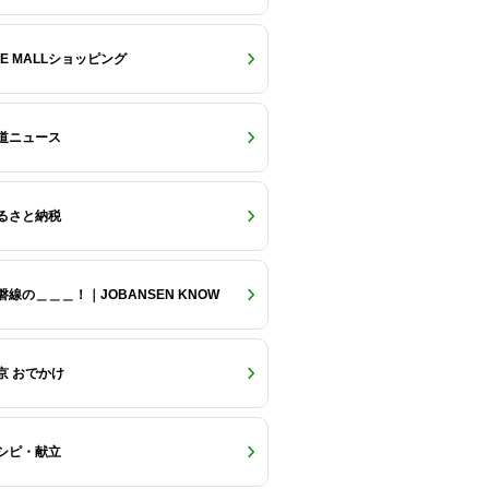
RE MALLショッピング
道ニュース
るさと納税
磐線の＿＿＿！｜JOBANSEN KNOW
京 おでかけ
シピ・献立