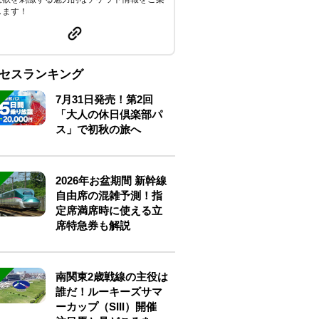
します！
セスランキング
7月31日発売！第2回
「大人の休日倶楽部パ
ス」で初秋の旅へ
2026年お盆期間 新幹線
自由席の混雑予測！指
定席満席時に使える立
席特急券も解説
南関東2歳戦線の主役は
誰だ！ルーキーズサマ
ーカップ（SIII）開催