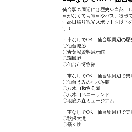
仙台駅の周辺には歴史や自然、
車がなくても電車やバス、徒歩
すめ日帰り観光スポットを以下
す！
・車なしでOK！仙台駅周辺の歴
〇仙台城跡
〇青葉城資料展示館
〇瑞鳳殿
〇仙台市博物館
・車なしでOK！仙台駅周辺で楽
〇仙台うみの杜水族館
〇八木山動物公園
〇八木山ベニーランド
〇地底の森ミュージアム
・車なしでOK！仙台駅周辺で美
〇秋保大滝
〇磊々峡