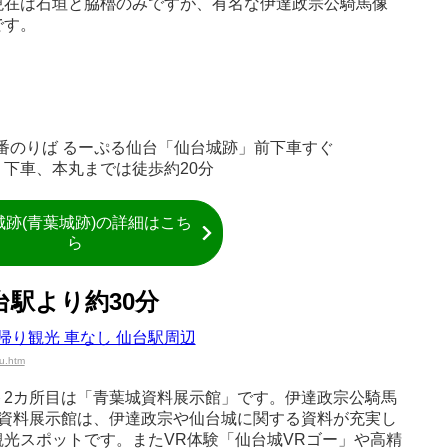
現在は石垣と脇櫓のみですが、有名な伊達政宗公騎馬像
です。
6番のりば るーぷる仙台「仙台城跡」前下車すぐ
下車、本丸までは徒歩約20分
城跡(青葉城跡)の詳細はこち
ら
台駅より約30分
u.htm
ト2カ所目は「青葉城資料展示館」です。伊達政宗公騎馬
城資料展示館は、伊達政宗や仙台城に関する資料が充実し
光スポットです。またVR体験「仙台城VRゴー」や高精