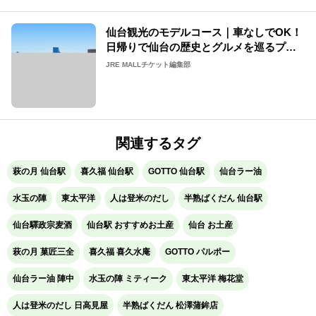
仙台観光のモデルコース｜車なしでOK！
日帰りで仙台の歴史とグルメを巡るプラ
ン【2026年】
JRE MALLチケット編集部
関連するタグ
萩の月 仙台駅
喜久福 仙台駅
GOTTO 仙台駅
仙台ラー油
水玉の陣
東太平洋
人は登米のだし
半熟ばくだん 仙台駅
仙台驛政宗麦酒
仙台駅 おすすめお土産
仙台 お土産
萩の月 菓匠三全
喜久福 喜久水庵
GOTTO パルポー
仙台ラー油 陣中
水玉の陣 ミティーク
東太平洋 梅花堂
人は登米のだし 日高見屋
半熟ばくだん 松澤蒲鉾店