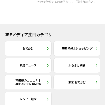
だけで計画するのは不安…」「同世代の方と気
兼ねなく楽しみたい」...
JREメディア注目カテゴリ
おでかけ
JRE MALLショッピング
鉄道ニュース
ふるさと納税
常磐線の＿＿＿！｜
東京 おでかけ
JOBANSEN KNOW
レシピ・献立