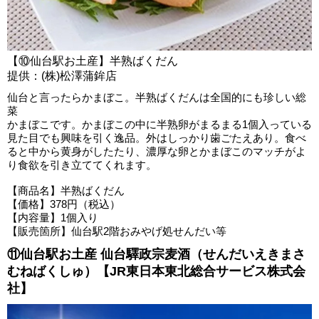
【⑩仙台駅お土産】半熟ばくだん
提供：(株)松澤蒲鉾店
仙台と言ったらかまぼこ。半熟ばくだんは全国的にも珍しい総
菜
かまぼこです。かまぼこの中に半熟卵がまるまる1個入っている
見た目でも興味を引く逸品。外はしっかり歯ごたえあり。食べ
ると中から黄身がしたたり、濃厚な卵とかまぼこのマッチがよ
り食欲を引き立ててくれます。
【商品名】半熟ばくだん
【価格】378円（税込）
【内容量】1個入り
【販売箇所】仙台駅2階おみやげ処せんだい等
⑪仙台駅お土産 仙台驛政宗麦酒（せんだいえきまさ
むねばくしゅ）【JR東日本東北総合サービス株式会
社】