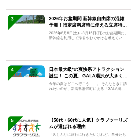
2026年お盆期間 新幹線自由席の混雑
3
予測！指定席満席時に使える立席特急
券も解説
2026年8月8日(土)～8月16日(日)のお盆期間に、
新幹線を利用して帰省やおでかけを考えている
方もい...
日本最大級*の爽快系アトラクション
4
誕生！ この夏、GALA湯沢が大きく生
まれ変わる
今年の夏はどこへ行こう――。 そんなときに訪
れたいのが、新潟県湯沢町にある「GALA湯
沢」。2026年...
【50代・60代に人気】クラブツーリズ
5
ムが選ばれる理由
「久しぶりに旅行に行きたいけれど、自分たち