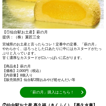
【①仙台駅お土産】萩の月
提供：（株）菓匠三全
宮城県のお土産と言ったらコレ！定番中の定番、「萩の月」
やわらかく、ほろっとした口あたりに中にはカスタードがたっ
ぷりと入っています。
甘く濃厚なカスタードが口いっぱいに広がります。
【商品名】萩の月
【価格】2,000円（税込）
【内容量】8個入り
【販売箇所】仙台駅2階おみやげ処せんだい等
「萩の月」購入はこちら！
②仙台駅お土産 喜久福（きくふく）【喜久水庵】