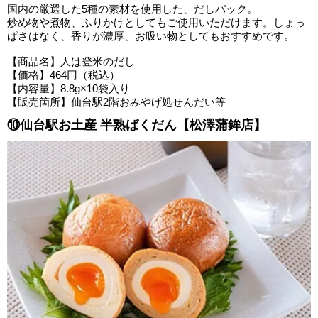
国内の厳選した5種の素材を使用した、だしパック。
炒め物や煮物、ふりかけとしてもご使用いただけます。しょっ
ぱさはなく、香りが濃厚、お吸い物としてもおすすめです。
【商品名】人は登米のだし
【価格】464円（税込）
【内容量】8.8g×10袋入り
【販売箇所】仙台駅2階おみやげ処せんだい等
⑩仙台駅お土産 半熟ばくだん【松澤蒲鉾店】