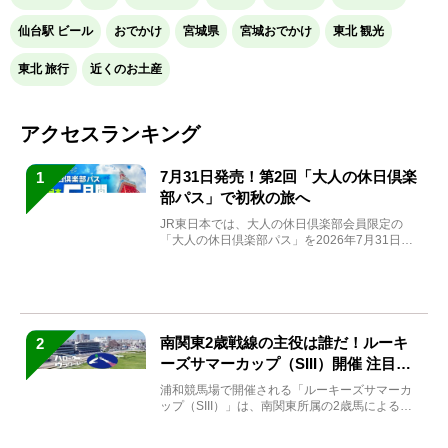
仙台駅 ビール
おでかけ
宮城県
宮城おでかけ
東北 観光
東北 旅行
近くのお土産
アクセスランキング
7月31日発売！第2回「大人の休日倶楽
1
部パス」で初秋の旅へ
JR東日本では、大人の休日倶楽部会員限定の
「大人の休日倶楽部パス」を2026年7月31日
(金)～9月7日...
南関東2歳戦線の主役は誰だ！ルーキ
2
ーズサマーカップ（SIII）開催 注目馬
と見どころをチェック
浦和競馬場で開催される「ルーキーズサマーカ
ップ（SIII）」は、南関東所属の2歳馬による注
目の重賞競走（...