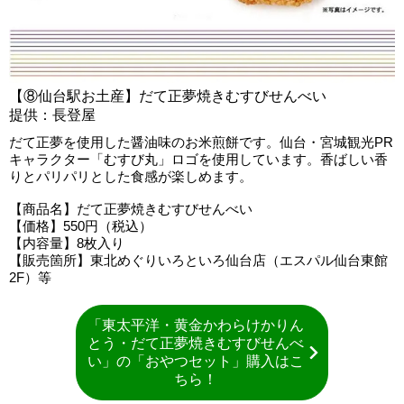
【⑧仙台駅お土産】だて正夢焼きむすびせんべい
提供：長登屋
だて正夢を使用した醤油味のお米煎餅です。仙台・宮城観光PR
キャラクター「むすび丸」ロゴを使用しています。香ばしい香
りとパリパリとした食感が楽しめます。
【商品名】だて正夢焼きむすびせんべい
【価格】550円（税込）
【内容量】8枚入り
【販売箇所】東北めぐりいろといろ仙台店（エスパル仙台東館
2F）等
「東太平洋・黄金かわらけかりん
とう・だて正夢焼きむすびせんべ
い」の「おやつセット」購入はこ
ちら！