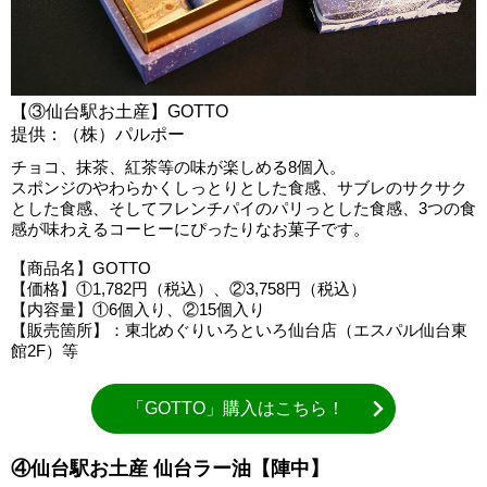
【③仙台駅お土産】GOTTO
提供：（株）パルポー
チョコ、抹茶、紅茶等の味が楽しめる8個入。
スポンジのやわらかくしっとりとした食感、サブレのサクサク
とした食感、そしてフレンチパイのパリっとした食感、3つの食
感が味わえるコーヒーにぴったりなお菓子です。
【商品名】GOTTO
【価格】①1,782円（税込）、②3,758円（税込）
【内容量】①6個入り、②15個入り
【販売箇所】：東北めぐりいろといろ仙台店（エスパル仙台東
館2F）等
「GOTTO」購入はこちら！
④仙台駅お土産 仙台ラー油【陣中】