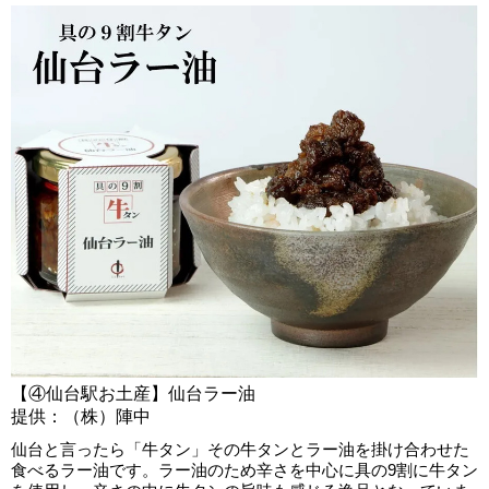
【④仙台駅お土産】仙台ラー油
提供：（株）陣中
仙台と言ったら「牛タン」その牛タンとラー油を掛け合わせた
食べるラー油です。ラー油のため辛さを中心に具の9割に牛タン