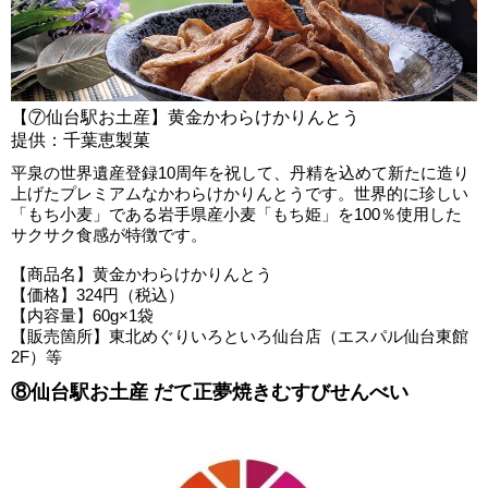
【⑦仙台駅お土産】黄金かわらけかりんとう
提供：千葉恵製菓
平泉の世界遺産登録10周年を祝して、丹精を込めて新たに造り
上げたプレミアムなかわらけかりんとうです。世界的に珍しい
「もち小麦」である岩手県産小麦「もち姫」を100％使用した
サクサク食感が特徴です。
【商品名】黄金かわらけかりんとう
【価格】324円（税込）
【内容量】60g×1袋
【販売箇所】東北めぐりいろといろ仙台店（エスパル仙台東館
2F）等
⑧仙台駅お土産 だて正夢焼きむすびせんべい