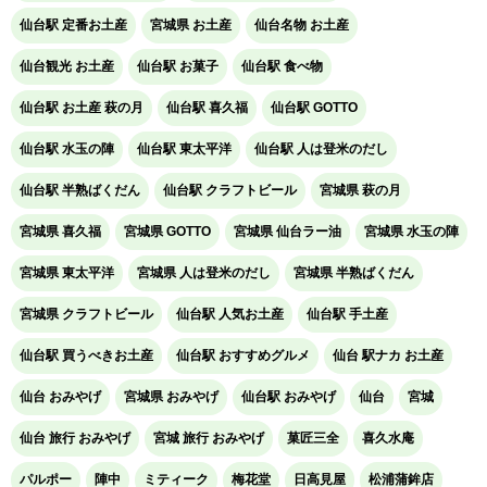
仙台駅 定番お土産
宮城県 お土産
仙台名物 お土産
仙台観光 お土産
仙台駅 お菓子
仙台駅 食べ物
仙台駅 お土産 萩の月
仙台駅 喜久福
仙台駅 GOTTO
仙台駅 水玉の陣
仙台駅 東太平洋
仙台駅 人は登米のだし
仙台駅 半熟ばくだん
仙台駅 クラフトビール
宮城県 萩の月
宮城県 喜久福
宮城県 GOTTO
宮城県 仙台ラー油
宮城県 水玉の陣
宮城県 東太平洋
宮城県 人は登米のだし
宮城県 半熟ばくだん
宮城県 クラフトビール
仙台駅 人気お土産
仙台駅 手土産
仙台駅 買うべきお土産
仙台駅 おすすめグルメ
仙台 駅ナカ お土産
仙台 おみやげ
宮城県 おみやげ
仙台駅 おみやげ
仙台
宮城
仙台 旅行 おみやげ
宮城 旅行 おみやげ
菓匠三全
喜久水庵
パルポー
陣中
ミティーク
梅花堂
日高見屋
松浦蒲鉾店