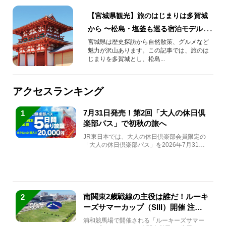
【宮城県観光】旅のはじまりは多賀城
から 〜松島・塩釜も巡る宿泊モデルコ
ース～
宮城県は歴史探訪から自然散策、グルメなど
魅力が沢山あります。この記事では、旅のは
じまりを多賀城とし、松島...
アクセスランキング
7月31日発売！第2回「大人の休日倶
1
楽部パス」で初秋の旅へ
JR東日本では、大人の休日倶楽部会員限定の
「大人の休日倶楽部パス」を2026年7月31日
(金)～9月7日...
南関東2歳戦線の主役は誰だ！ルーキ
2
ーズサマーカップ（SIII）開催 注目
馬と見どころをチェック
浦和競馬場で開催される「ルーキーズサマー