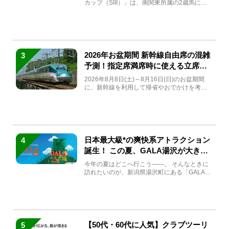
カップ（SIII）」は、南関東所属の2歳馬によ
る注目の重賞競走（...
2026年お盆期間 新幹線自由席の混雑
3
予測！指定席満席時に使える立席特
急券も解説
2026年8月8日(土)～8月16日(日)のお盆期間
に、新幹線を利用して帰省やおでかけを考え
ている方もい...
日本最大級*の爽快系アトラクション
4
誕生！ この夏、GALA湯沢が大きく
生まれ変わる
今年の夏はどこへ行こう――。 そんなときに
訪れたいのが、新潟県湯沢町にある「GALA湯
沢」。2026年...
【50代・60代に人気】クラブツーリ
5