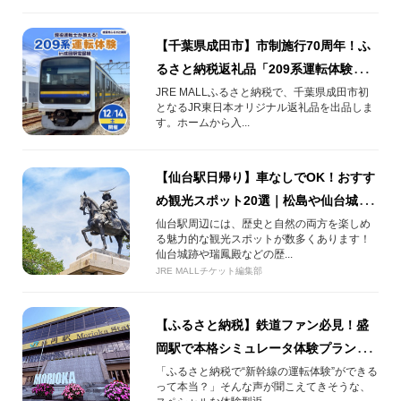
【千葉県成田市】市制施行70周年！ふ
るさと納税返礼品「209系運転体験」を
成田駅電留線で開催！
JRE MALLふるさと納税で、千葉県成田市初
となるJR東日本オリジナル返礼品を出品しま
す。ホームから入...
【仙台駅日帰り】車なしでOK！おすす
め観光スポット20選｜松島や仙台城跡
などの名所をご紹介
仙台駅周辺には、歴史と自然の両方を楽しめ
る魅力的な観光スポットが数多くあります！
仙台城跡や瑞鳳殿などの歴...
JRE MALLチケット編集部
【ふるさと納税】鉄道ファン必見！盛
岡駅で本格シミュレータ体験プラン登
場🚅
「ふるさと納税で“新幹線の運転体験”ができる
って本当？」そんな声が聞こえてきそうな、