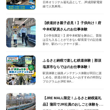
日本オリジナル返礼品として、JR成田駅電留
線で人気車両...
【鉄道好き親子必見！】子供向け！府
中本町駅員さんのお仕事体験
【小学生限定！】府中本町駅を舞台に、普段
は立ち入ることができない駅長室での記念撮
影や、駅のバックヤード探...
ふるさと納税で楽しむ鉄道体験｜那須
塩原市ならではのお仕事体験！
駅員体験と線路メンテナンス体験が同日に楽
しめる、鉄道が好きな人へおすすめの特別な
プログラムがJRE MA...
【JRE MALL限定！ふるさと納税返礼
品】蒲田でJR社員のおしごと体験を開