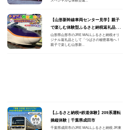
スペシャルな体験型返...
【山形新幹線車両センター見学】親子
で楽しむ体験型ふるさと納税返礼品
【つばさの秘密基地へ！】
山形県山形市のJRE MALLふるさと納税オリ
ジナル返礼品として「つばさの秘密基地へ！
親子で楽しむ山形新...
【ふるさと納税×鉄道体験】209系運転
操縦体験｜千葉県成田市
千葉県成田市のJRE MALLふるさと納税 JR東