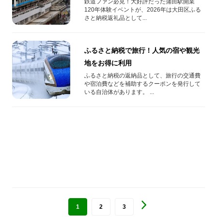
催！
鉄道ファン必見！大好評だった蒲田駅開業
120年体験イベントが、2026年は大田区ふる
さと納税返礼品として...
ふるさと納税で旅行！人気の宿や観光
地をお得に利用
ふるさと納税の返納品として、旅行の交通費
や宿泊費などを補助するクーポンを発行して
いる自治体があります。 ...
1
2
3