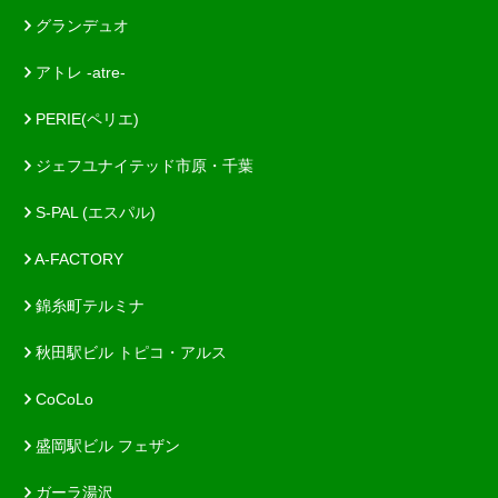
グランデュオ
アトレ -atre-
PERIE(ペリエ)
ジェフユナイテッド市原・千葉
S-PAL (エスパル)
A-FACTORY
錦糸町テルミナ
秋田駅ビル トピコ・アルス
CoCoLo
盛岡駅ビル フェザン
ガーラ湯沢