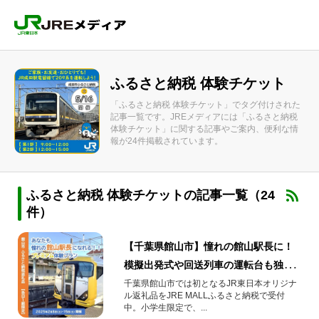
ふるさと納税 体験チケット
「ふるさと納税 体験チケット」でタグ付けされた
記事一覧です。JREメディアには「ふるさと納税
体験チケット」に関する記事やご案内、便利な情
報が24件掲載されています。
ふるさと納税 体験チケットの記事一覧（24
件）
【千葉県館山市】憧れの館山駅長に！
模擬出発式や回送列車の運転台も独り
占め！ふるさと納税プレミアム体験
千葉県館山市では初となるJR東日本オリジナ
ル返礼品をJRE MALLふるさと納税で受付
中。小学生限定で、...