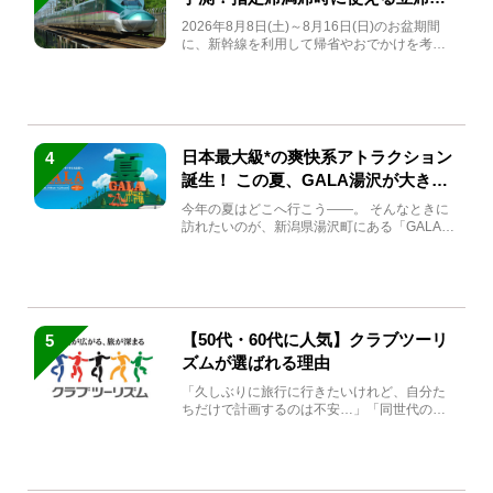
急券も解説
2026年8月8日(土)～8月16日(日)のお盆期間
に、新幹線を利用して帰省やおでかけを考え
ている方もい...
日本最大級*の爽快系アトラクション
4
誕生！ この夏、GALA湯沢が大きく
生まれ変わる
今年の夏はどこへ行こう――。 そんなときに
訪れたいのが、新潟県湯沢町にある「GALA湯
沢」。2026年...
【50代・60代に人気】クラブツーリ
5
ズムが選ばれる理由
「久しぶりに旅行に行きたいけれど、自分た
ちだけで計画するのは不安…」「同世代の方
と気兼ねなく楽しみたい」...