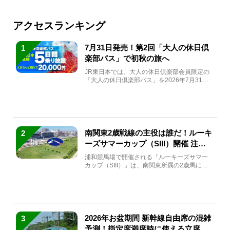
アクセスランキング
7月31日発売！第2回「大人の休日倶
1
楽部パス」で初秋の旅へ
JR東日本では、大人の休日倶楽部会員限定の
「大人の休日倶楽部パス」を2026年7月31日
(金)～9月7日...
南関東2歳戦線の主役は誰だ！ルーキ
2
ーズサマーカップ（SIII）開催 注目
馬と見どころをチェック
浦和競馬場で開催される「ルーキーズサマー
カップ（SIII）」は、南関東所属の2歳馬によ
る注目の重賞競走（...
2026年お盆期間 新幹線自由席の混雑
3
予測！指定席満席時に使える立席特