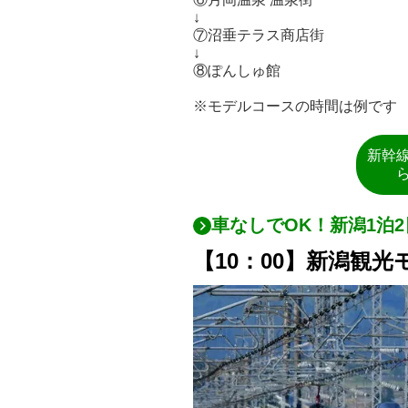
↓
⑦沼垂テラス商店街
↓
⑧ぽんしゅ館
※モデルコースの時間は例です
新幹
車なしでOK！新潟1泊
【10：00】新潟観光