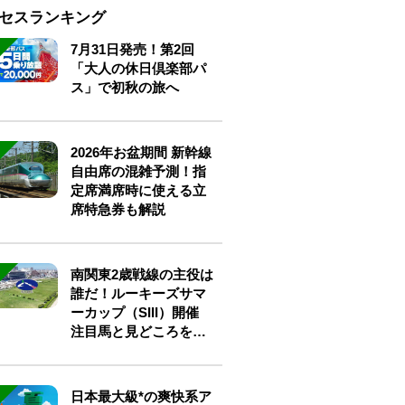
セスランキング
7月31日発売！第2回
「大人の休日倶楽部パ
ス」で初秋の旅へ
2026年お盆期間 新幹線
自由席の混雑予測！指
定席満席時に使える立
席特急券も解説
南関東2歳戦線の主役は
誰だ！ルーキーズサマ
ーカップ（SIII）開催
注目馬と見どころをチ
ェック
日本最大級*の爽快系ア