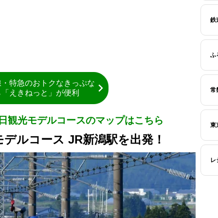
鉄
ふ
線・特急のおトクなきっぷな
常
ら「えきねっと」が便利
2日観光モデルコースのマップはこちら
東
モデルコース JR新潟駅を出発！
レ