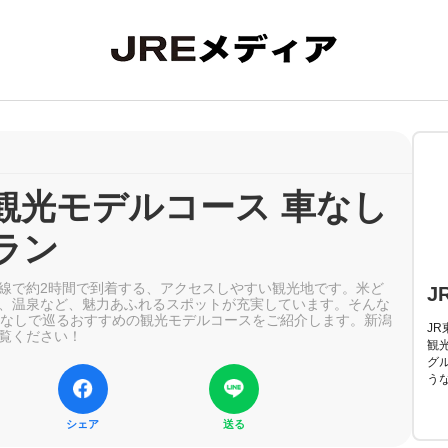
観光モデルコース 車なし
ラン
線で約2時間で到着する、アクセスしやすい観光地です。米ど
J
、温泉など、魅力あふれるスポットが充実しています。そんな
車なしで巡るおすすめの観光モデルコースをご紹介します。新潟
J
覧ください！
観
グ
う
シェア
送る