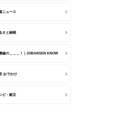
道ニュース
るさと納税
磐線の＿＿＿！｜JOBANSEN KNOW
京 おでかけ
シピ・献立