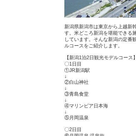
新潟県新潟市は東京から上越新
す。米どころ新潟を堪能できる
しています。そんな新潟の定番観
ルコースをご紹介します。
【新潟1泊2日観光モデルコース
〇1日目
①JR新潟駅
↓
②白山神社
↓
③青島食堂
↓
④マリンピア日本海
↓
⑤月岡温泉
〇2日目
⑥月岡温泉 温泉街