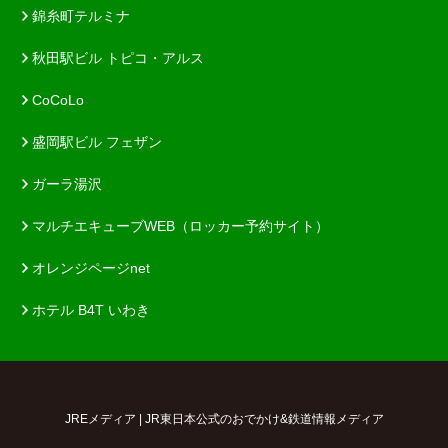
錦糸町テルミナ
秋田駅ビル トピコ・アルス
CoCoLo
盛岡駅ビル フェザン
ガーラ湯沢
マルチエキューブWEB（ロッカー予約サイト）
オレンジページnet
ホテル B4T いわき
JREメディア | JR東日本公式のおでかけ&鉄道情報メディア