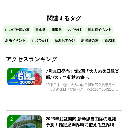
関連するタグ
にいがた酒の陣
日本酒
新潟県
おでかけ
日本酒イベント
お酒イベント
jr おでかけ
新潟おでかけ
新潟酒の陣
酒の陣
アクセスランキング
7月31日発売！第2回「大人の休日倶楽
1
部パス」で初秋の旅へ
JR東日本では、大人の休日倶楽部会員限定の
「大人の休日倶楽部パス」を2026年7月31日
(金)～9月7日...
2026年お盆期間 新幹線自由席の混雑
2
予測！指定席満席時に使える立席特急