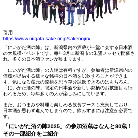
引用
https://www.niigata-sake.or.jp/sakenojin/
「にいがた酒の陣」は、新潟県内の酒蔵が一堂に会する日本酒
の大規模イベントです。毎年3月に新潟市の朱鷺メッセで開催さ
れ、多くの日本酒ファンが集まります。
「にいがた酒の陣」の入場は有料ですが、参加者は新潟県内の
酒蔵が提供する様々な銘柄の日本酒を試飲することができま
す。気になる蔵元の銘柄を思う存分試飲できるのはもちろん、
「にいがた酒の陣」限定の日本酒や新しい銘柄のお披露目も行
われるため、毎年多くの人が楽しみにしています。
また、おつまみや料理も楽しめる飲食ブースも充実しており、
日本酒が思わず進んでしまうので、飲みすぎには注意が必要で
す。
「にいがた酒の陣2025」の参加酒蔵はなんと80蔵！
その一部紹介をご紹介