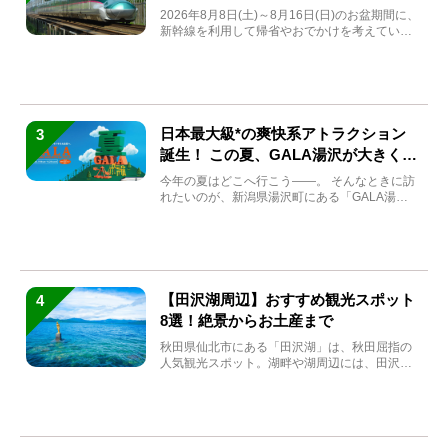
券も解説
2026年8月8日(土)～8月16日(日)のお盆期間に、
新幹線を利用して帰省やおでかけを考えている
方もい...
日本最大級*の爽快系アトラクション
3
誕生！ この夏、GALA湯沢が大きく生
まれ変わる
今年の夏はどこへ行こう――。 そんなときに訪
れたいのが、新潟県湯沢町にある「GALA湯
沢」。2026年...
【田沢湖周辺】おすすめ観光スポット
4
8選！絶景からお土産まで
秋田県仙北市にある「田沢湖」は、秋田屈指の
人気観光スポット。湖畔や湖周辺には、田沢湖
の魅力を堪能できる名...