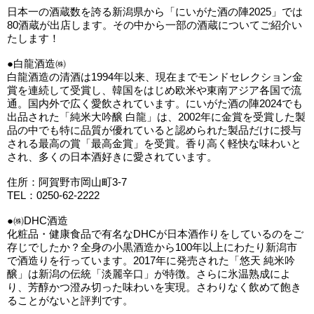
日本一の酒蔵数を誇る新潟県から「にいがた酒の陣2025」では
80酒蔵が出店します。その中から一部の酒蔵についてご紹介い
たします！
●白龍酒造㈱
白龍酒造の清酒は1994年以来、現在までモンドセレクション金
賞を連続して受賞し、韓国をはじめ欧米や東南アジア各国で流
通。国内外で広く愛飲されています。にいがた酒の陣2024でも
出品された「純米大吟醸 白龍」は、2002年に金賞を受賞した製
品の中でも特に品質が優れていると認められた製品だけに授与
される最高の賞「最高金賞」を受賞。香り高く軽快な味わいと
され、多くの日本酒好きに愛されています。
住所：阿賀野市岡山町3-7
TEL：0250-62-2222
●㈱DHC酒造
化粧品・健康食品で有名なDHCが日本酒作りをしているのをご
存じでしたか？全身の小黒酒造から100年以上にわたり新潟市
で酒造りを行っています。2017年に発売された「悠天 純米吟
醸」は新潟の伝統「淡麗辛口」が特徴。さらに氷温熟成によ
り、芳醇かつ澄み切った味わいを実現。さわりなく飲めて飽き
ることがないと評判です。